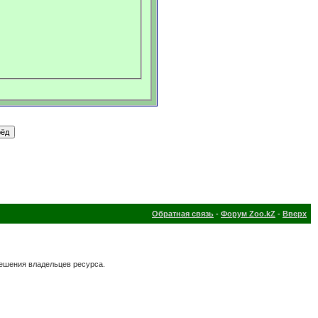
Обратная связь
-
Форум Zoo.kZ
-
Вверх
решения владельцев ресурса.