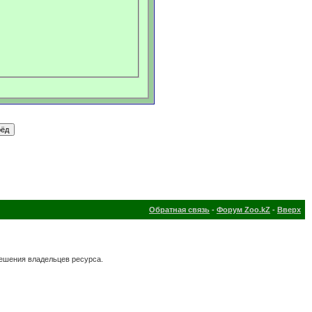
Обратная связь
-
Форум Zoo.kZ
-
Вверх
решения владельцев ресурса.