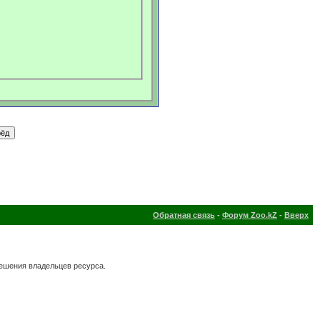
Обратная связь
-
Форум Zoo.kZ
-
Вверх
решения владельцев ресурса.