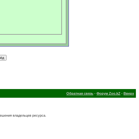
Обратная связь
-
Форум Zoo.kZ
-
Вверх
решения владельцев ресурса.