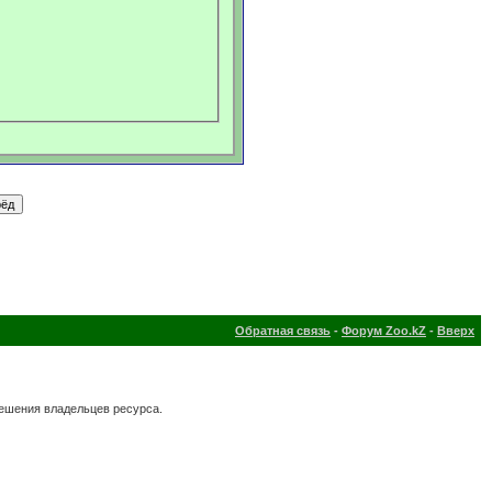
Обратная связь
-
Форум Zoo.kZ
-
Вверх
решения владельцев ресурса.