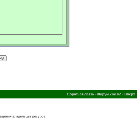
Обратная связь
-
Форум Zoo.kZ
-
Вверх
решения владельцев ресурса.