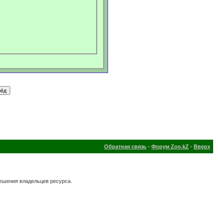
Обратная связь
-
Форум Zoo.kZ
-
Вверх
решения владельцев ресурса.