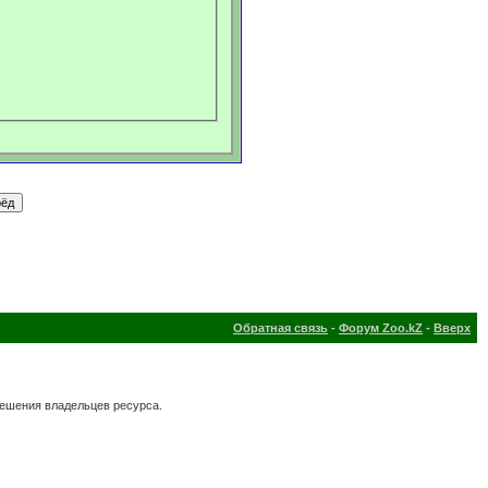
Обратная связь
-
Форум Zoo.kZ
-
Вверх
решения владельцев ресурса.