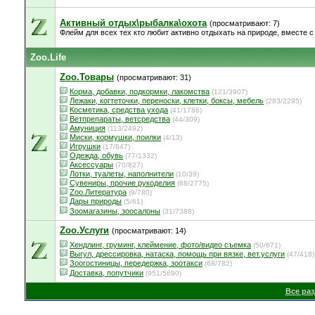
Активный отдых\рыбалка\охота
(просматривают: 7)
Флейм для всех тех кто любит активно отдыхать на природе, вместе с 
Zoo.Life
Zoo.Товары
(просматривают: 31)
Корма, добавки, подкормки, лакомства
(121/3907)
Лежаки, когтеточки, переноски, клетки, боксы, мебель
(283/2295)
Косметика, средства ухода
(41/1786)
Ветпрепараты, ветсредства
(44/309)
Амуниция
(113/2492)
Миски, кормушки, поилки
(4/13)
Игрушки
(17/847)
Одежда, обувь
(77/1332)
Аксессуары
(70/827)
Лотки, туалеты, наполнители
(10/39)
Сувениры, прочие рукоделия
(68/2775)
Zoo.Литература
(9/780)
Дары природы
(5/61)
Зоомагазины, зоосалоны
(31/7388)
Zoo.Услуги
(просматривают: 14)
Хендлинг, груминг, клеймение, фото/видео съемка
(50/671)
Выгул, дрессировка, натаска, помощь при вязке, вет.услуги
(47/418)
Зоогостиницы, передержка, зоотакси
(68/782)
Доставка, попутчики
(951/5690)
Все ра