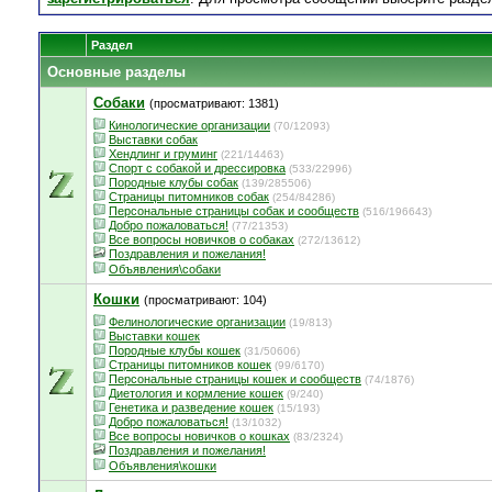
Раздел
Основные разделы
Собаки
(просматривают: 1381)
Кинологические организации
(70/12093)
Выставки собак
Хендлинг и груминг
(221/14463)
Спорт с собакой и дрессировка
(533/22996)
Породные клубы собак
(139/285506)
Страницы питомников собак
(254/84286)
Персональные страницы собак и сообществ
(516/196643)
Добро пожаловаться!
(77/21353)
Все вопросы новичков о собаках
(272/13612)
Поздравления и пожелания!
Объявления\собаки
Кошки
(просматривают: 104)
Фелинологические организации
(19/813)
Выставки кошек
Породные клубы кошек
(31/50606)
Страницы питомников кошек
(99/6170)
Персональные страницы кошек и сообществ
(74/1876)
Диетология и кормление кошек
(9/240)
Генетика и разведение кошек
(15/193)
Добро пожаловаться!
(13/1032)
Все вопросы новичков о кошках
(83/2324)
Поздравления и пожелания!
Объявления\кошки