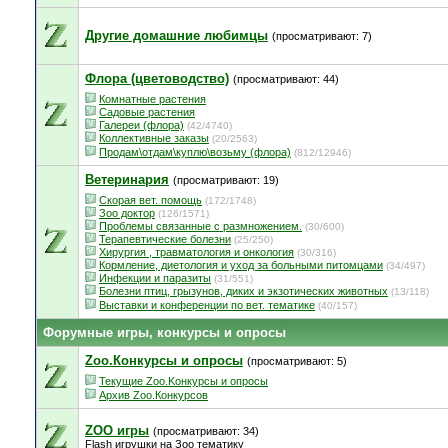
Другие домашние любимцы
(просматривают: 7)
Флора (цветоводство)
(просматривают: 44)
Комнатные растения
Садовые растения
Галереи (флора)
(42/4740)
Коллективные заказы
(20/2563)
Продам\отдам\куплю\возьму (флора)
(812/12946)
Ветеринария
(просматривают: 19)
Скорая вет. помощь
(172/1748)
Зоо доктор
(126/1571)
Проблемы связанные с размножением.
(30/600)
Терапевтические болезни
(25/250)
Хирургия , травматология и онкология
(30/316)
Кормление, диетология и уход за больными питомцами
(34/497)
Инфекции и паразиты
(31/551)
Болезни птиц, грызунов, диких и экзотических животных
(13/118)
Выставки и конференции по вет. тематике
(40/157)
Форумные игры, конкурсы и опросы
Zoo.Конкурсы и опросы
(просматривают: 5)
Текущие Zoo.Kонкурсы и опросы
Архив Zoo.Конкурсов
ZOO игры
(просматривают: 34)
Flash игрушки на Зоо тематику