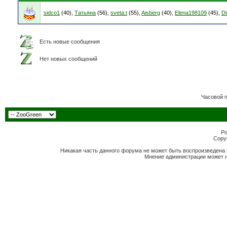
sidco1
(40),
Татьяна
(56),
sveta.t
(55),
Aisberg
(40),
Elena198109
(45),
D
Есть новые сообщения
Нет новых сообщений
Часовой 
Po
Copyr
Никакая часть данного форума не может быть воспроизведена 
Мнение администрации может н