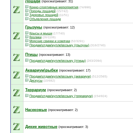
Лошади
(просматривают: 31)
Конно-спортивные мероприятия
(74/996)
Породы лошадей
(15/742)
Здоровье лошадей
(11/51)
Объявления лошади
Грызуны
(просматривают: 12)
Крысы и мыши
(17/740)
Кролики
(26/1106)
Морские свинки и хомячки
(52/3291)
Продам\отдам\куплю\возьму (грызуны)
(316/2740)
Птицы
(просматривают: 13)
Продам\отдам\куплю\возьму (птицы)
(263/2094)
Аквариум\рыбки
(просматривают: 17)
Продам\отдам\куплю\возьму (аквариум)
(512/2565)
Дискусы
(10/682)
Террариум
(просматривают: 2)
Продам\отдам\куплю\возьму (террариум)
(154/924)
Насекомые
(просматривают: 2)
Дикие животные
(просматривают: 3)