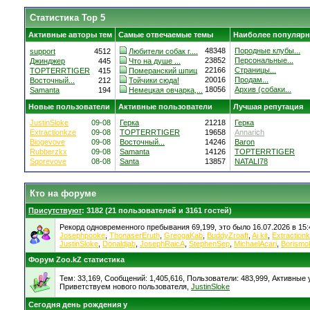
Статистика Top 5
Активные авторы тем
Самые отвечаемые темы
Наиболее популярн
48348
Породные клубы...
support
4512
Любители собак г....
23852
Персональные...
Джинджер
445
Что на душе ...
22166
Страницы...
TOPTERRTIGER
415
Померанский шпиц
20016
Продам...
Восточный...
212
Тойчики сюда!
18056
Архив (собаки...
Samanta
194
Немецкая овчарка,...
Новые пользователи
Активные пользователи
Лучшая репутация
JustinSloke
09-08
Герка
21218
Герка
Extractionkze
09-08
TOPTERRTIGER
19658
Annarich
Biogevove
09-08
Восточный...
14246
Baron
Rubberzkx
09-08
Samanta
14126
TOPTERRTIGER
Sqorevove
08-08
Santa
13857
NATALI78
Кто на форуме
Присутствуют
: 3182 (21 пользователей и 3161 гостей)
Рекорд одновременного пребывания 69,199, это было 16.07.2026 в 15:
Josephpooke
,
ThonaserEruth
,
GreogaKab
,
BuddyZroaft
,
Ai kit
,
Extraction
JustinSloke
,
Donaldjab
,
JosephRaicA
,
StephenSep
,
MichaelAcari
,
Borismo
Форум Zoo.kZ статистика
Тем: 33,169, Сообщений: 1,405,616, Пользователи: 483,999,
Активные у
Приветствуем нового пользователя,
JustinSloke
Сегодня день рождения у