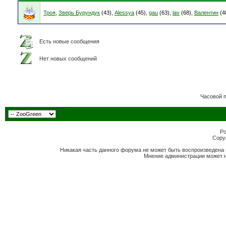
Троя
,
Зверь Бурундук
(43),
Alessya
(45),
gau
(63),
lav
(68),
Валентин
(4
Есть новые сообщения
Нет новых сообщений
Часовой 
Po
Copyr
Никакая часть данного форума не может быть воспроизведена 
Мнение администрации может н