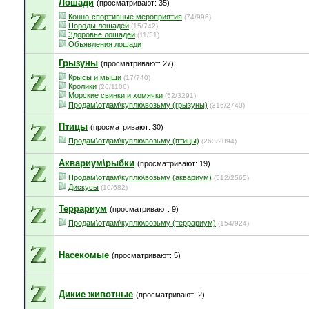
Лошади
(просматривают: 35)
Конно-спортивные мероприятия
(74/996)
Породы лошадей
(15/742)
Здоровье лошадей
(11/51)
Объявления лошади
Грызуны
(просматривают: 27)
Крысы и мыши
(17/740)
Кролики
(26/1106)
Морские свинки и хомячки
(52/3291)
Продам\отдам\куплю\возьму (грызуны)
(316/2740)
Птицы
(просматривают: 30)
Продам\отдам\куплю\возьму (птицы)
(263/2094)
Аквариум\рыбки
(просматривают: 19)
Продам\отдам\куплю\возьму (аквариум)
(512/2565)
Дискусы
(10/682)
Террариум
(просматривают: 9)
Продам\отдам\куплю\возьму (террариум)
(154/924)
Насекомые
(просматривают: 5)
Дикие животные
(просматривают: 2)