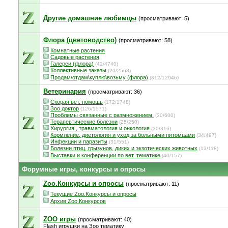
Другие домашние любимцы
(просматривают: 5)
Флора (цветоводство)
(просматривают: 58)
Комнатные растения
Садовые растения
Галереи (флора)
(42/4740)
Коллективные заказы
(20/2563)
Продам\отдам\куплю\возьму (флора)
(812/12946)
Ветеринария
(просматривают: 36)
Скорая вет. помощь
(172/1748)
Зоо доктор
(126/1571)
Проблемы связанные с размножением.
(30/600)
Терапевтические болезни
(25/250)
Хирургия , травматология и онкология
(30/316)
Кормление, диетология и уход за больными питомцами
(34/497)
Инфекции и паразиты
(31/551)
Болезни птиц, грызунов, диких и экзотических животных
(13/118)
Выставки и конференции по вет. тематике
(40/157)
Форумные игры, конкурсы и опросы
Zoo.Конкурсы и опросы
(просматривают: 11)
Текущие Zoo.Kонкурсы и опросы
Архив Zoo.Конкурсов
ZOO игры
(просматривают: 40)
Flash игрушки на Зоо тематику