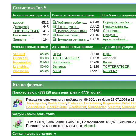
Статистика Top 5
Активные авторы тем
Самые отвечаемые темы
Наиболее популярн
48348
Породные клубы...
support
4512
Любители собак г....
23852
Персональные...
Джинджер
445
Что на душе ...
22166
Страницы...
TOPTERRTIGER
415
Померанский шпиц
20016
Продам...
Восточный...
212
Тойчики сюда!
18056
Архив (собаки...
Samanta
194
Немецкая овчарка,...
Новые пользователи
Активные пользователи
Лучшая репутация
Victordit
08-08
Герка
21218
Герка
Duaneser
08-08
TOPTERRTIGER
19658
Annarich
Rogerunlow
08-08
Восточный...
14246
Baron
Lychshie...
08-08
Samanta
14126
TOPTERRTIGER
Sezrevove
08-08
Santa
13857
NATALI78
Кто на форуме
Присутствуют
: 4799 (20 пользователей и 4779 гостей)
Рекорд одновременного пребывания 69,199, это было 16.07.2026 в 15:
Josephpooke
,
BuddyZroaft
,
Cadypom
,
Lucasbioke
,
Rogerunlow
,
WillieHo
GabrielDycle
,
CharlesCrate
,
GeraldOrief
,
Michaelarbic
,
Victordit
,
Michaela
Форум Zoo.kZ статистика
Тем: 33,169, Сообщений: 1,405,616, Пользователи: 483,976,
Активные у
Приветствуем нового пользователя,
Victordit
Сегодня день рождения у