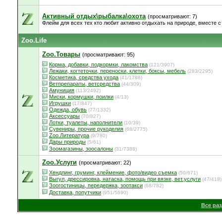
Активный отдых\рыбалка\охота
(просматривают: 7)
Флейм для всех тех кто любит активно отдыхать на природе, вместе с 
Zoo.Life
Zoo.Товары
(просматривают: 95)
Корма, добавки, подкормки, лакомства
(121/3907)
Лежаки, когтеточки, переноски, клетки, боксы, мебель
(283/2295)
Косметика, средства ухода
(41/1786)
Ветпрепараты, ветсредства
(44/309)
Амуниция
(113/2492)
Миски, кормушки, поилки
(4/13)
Игрушки
(17/847)
Одежда, обувь
(77/1332)
Аксессуары
(70/827)
Лотки, туалеты, наполнители
(10/39)
Сувениры, прочие рукоделия
(68/2775)
Zoo.Литература
(9/780)
Дары природы
(5/61)
Зоомагазины, зоосалоны
(31/7388)
Zoo.Услуги
(просматривают: 22)
Хендлинг, груминг, клеймение, фото/видео съемка
(50/671)
Выгул, дрессировка, натаска, помощь при вязке, вет.услуги
(47/418)
Зоогостиницы, передержка, зоотакси
(68/782)
Доставка, попутчики
(951/5690)
Все ра