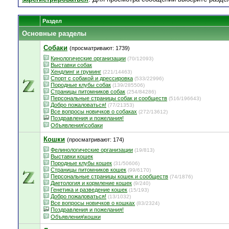
Раздел
Основные разделы
Собаки
(просматривают: 1739)
Кинологические организации
(70/12093)
Выставки собак
Хендлинг и груминг
(221/14463)
Спорт с собакой и дрессировка
(533/22996)
Породные клубы собак
(139/285506)
Страницы питомников собак
(254/84286)
Персональные страницы собак и сообществ
(516/196643)
Добро пожаловаться!
(77/21353)
Все вопросы новичков о собаках
(272/13612)
Поздравления и пожелания!
Объявления\собаки
Кошки
(просматривают: 174)
Фелинологические организации
(19/813)
Выставки кошек
Породные клубы кошек
(31/50606)
Страницы питомников кошек
(99/6170)
Персональные страницы кошек и сообществ
(74/1876)
Диетология и кормление кошек
(9/240)
Генетика и разведение кошек
(15/193)
Добро пожаловаться!
(13/1032)
Все вопросы новичков о кошках
(83/2324)
Поздравления и пожелания!
Объявления\кошки