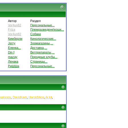
Автор
Раздел
Vor4un82
Персональные...
Friza
Племразведене\кошк...
Vor4un82
Собаки
Кимберли
Кинологические...
Jerry
Зоомагазины,...
Еленка...
Доставка,...
Din f
Ветпрепараты,...
mazay
Породные клубы...
Ленака
Страницы...
РиШШа
Персональные...
geloops
,
DavidKam
,
HaroldWog
,
Ai kit
,