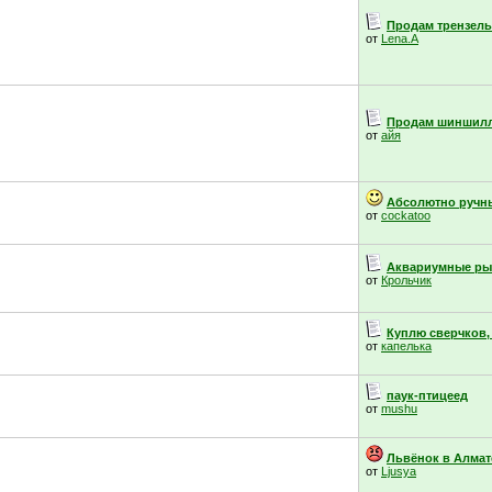
Продам трензель,
от
Lena.A
Продам шиншил
от
айя
Абсолютно ручны
от
cockatoo
Аквариумные ры
от
Крольчик
Куплю сверчков,
от
капелька
паук-птицеед
от
mushu
Львёнок в Алмат
от
Ljusya