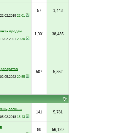
57
1,443
22.02.2018
22:01
очках продам
1,091
38,485
16.02.2021
20:30
препаратов
507
5,852
02.05.2022
20:55
ень, осень....
141
5,781
05.02.2018
15:43
ов
89
56,129