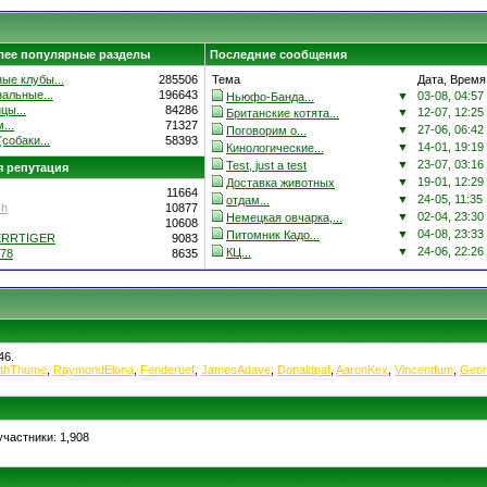
лее популярные разделы
Последние сообщения
ые клубы...
285506
Тема
Дата, Время
альные...
196643
▼
03-08, 04:57
Ньюфо-Банда...
цы...
84286
▼
12-07, 12:25
Британские котята...
...
71327
▼
27-06, 06:42
Поговорим о...
собаки...
58393
▼
14-01, 19:19
Кинологические...
▼
23-07, 03:16
Test, just a test
 репутация
▼
19-01, 12:29
Доставка животных
11664
▼
24-05, 11:35
отдам...
ch
10877
▼
02-04, 23:30
Немецкая овчарка,...
10608
▼
04-08, 23:33
Питомник Кадо...
ERRTIGER
9083
▼
24-06, 22:26
КЦ...
78
8635
46.
thThume
,
RaymondElona
,
Fenderuef
,
JamesAdave
,
Donaldpaf
,
AaronKex
,
Vincentfum
,
Geor
частники: 1,908