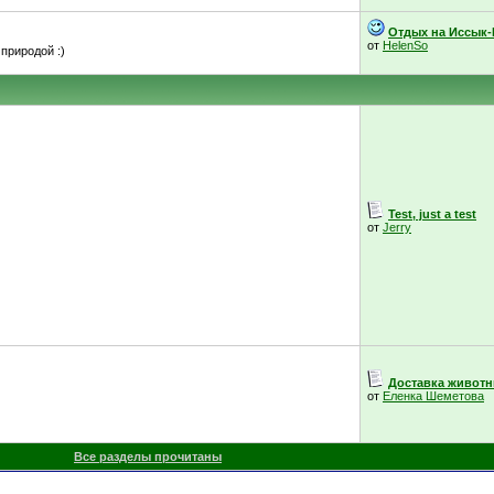
Отдых на Иссык-
от
HelenSo
природой :)
Test, just a test
от
Jerry
Доставка живот
от
Еленка Шеметова
Все разделы прочитаны