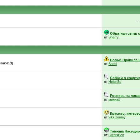
-
Обратная связь с.
от
Sherry
Новые Правила н
вают: 3)
от
Bassi
Собаки в кварти
от
HelenSo
Роспись на ломан
от
минна8
Красиво, интерес
от
vikkizoomy
Танюша Насущнова
от
GledisBen