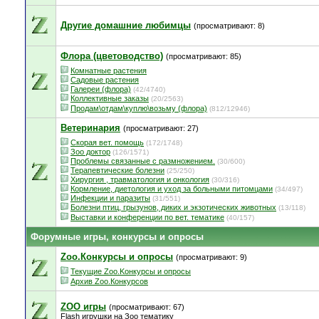
Другие домашние любимцы
(просматривают: 8)
Флора (цветоводство)
(просматривают: 85)
Комнатные растения
Садовые растения
Галереи (флора)
(42/4740)
Коллективные заказы
(20/2563)
Продам\отдам\куплю\возьму (флора)
(812/12946)
Ветеринария
(просматривают: 27)
Скорая вет. помощь
(172/1748)
Зоо доктор
(126/1571)
Проблемы связанные с размножением.
(30/600)
Терапевтические болезни
(25/250)
Хирургия , травматология и онкология
(30/316)
Кормление, диетология и уход за больными питомцами
(34/497)
Инфекции и паразиты
(31/551)
Болезни птиц, грызунов, диких и экзотических животных
(13/118)
Выставки и конференции по вет. тематике
(40/157)
Форумные игры, конкурсы и опросы
Zoo.Конкурсы и опросы
(просматривают: 9)
Текущие Zoo.Kонкурсы и опросы
Архив Zoo.Конкурсов
ZOO игры
(просматривают: 67)
Flash игрушки на Зоо тематику