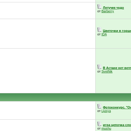
Летучее чудо
от
Barberry
Цветочки в горш
от
IDA
В Астане нет вет
от
SvetNik
Фотоконкурс. "Ос
от
Ljusya
игра цепочка сл
от
mushu