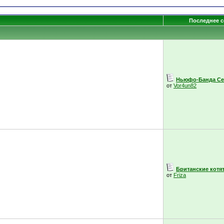
Последнее 
Ньюфо-Банда Се
от
Vor4un82
Британские котята
от
Friza