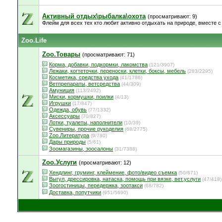
Активный отдых\рыбалка\охота
(просматривают: 9)
Флейм для всех тех кто любит активно отдыхать на природе, вместе с 
Zoo.Life
Zoo.Товары
(просматривают: 71)
Корма, добавки, подкормки, лакомства
(121/3907)
Лежаки, когтеточки, переноски, клетки, боксы, мебель
(283/2295)
Косметика, средства ухода
(41/1786)
Ветпрепараты, ветсредства
(44/309)
Амуниция
(113/2492)
Миски, кормушки, поилки
(4/13)
Игрушки
(17/847)
Одежда, обувь
(77/1332)
Аксессуары
(70/827)
Лотки, туалеты, наполнители
(10/39)
Сувениры, прочие рукоделия
(68/2775)
Zoo.Литература
(9/780)
Дары природы
(5/61)
Зоомагазины, зоосалоны
(31/7388)
Zoo.Услуги
(просматривают: 12)
Хендлинг, груминг, клеймение, фото/видео съемка
(50/671)
Выгул, дрессировка, натаска, помощь при вязке, вет.услуги
(47/418)
Зоогостиницы, передержка, зоотакси
(68/782)
Доставка, попутчики
(951/5690)