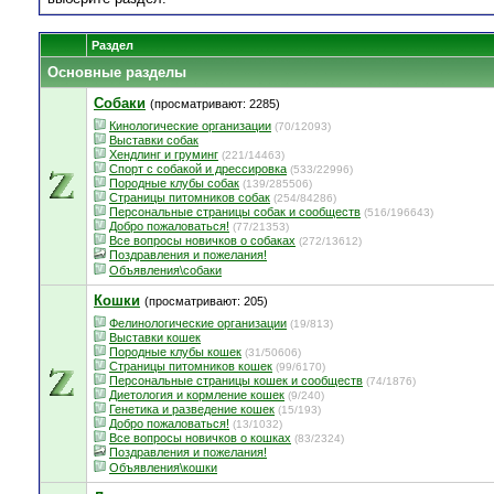
Раздел
Основные разделы
Собаки
(просматривают: 2285)
Кинологические организации
(70/12093)
Выставки собак
Хендлинг и груминг
(221/14463)
Спорт с собакой и дрессировка
(533/22996)
Породные клубы собак
(139/285506)
Страницы питомников собак
(254/84286)
Персональные страницы собак и сообществ
(516/196643)
Добро пожаловаться!
(77/21353)
Все вопросы новичков о собаках
(272/13612)
Поздравления и пожелания!
Объявления\собаки
Кошки
(просматривают: 205)
Фелинологические организации
(19/813)
Выставки кошек
Породные клубы кошек
(31/50606)
Страницы питомников кошек
(99/6170)
Персональные страницы кошек и сообществ
(74/1876)
Диетология и кормление кошек
(9/240)
Генетика и разведение кошек
(15/193)
Добро пожаловаться!
(13/1032)
Все вопросы новичков о кошках
(83/2324)
Поздравления и пожелания!
Объявления\кошки