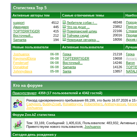
Статистика Top 5
Активные авторы тем
Самые отвечаемые темы
Наибо
48348
Породн
support
4512
Любители собак г....
23852
Персон
Джинджер
445
Что на душе ...
22166
Страни
TOPTERRTIGER
415
Померанский шпиц
20016
Продам
Восточный...
212
Тойчики сюда!
18056
Архив (
Samanta
194
Немецкая овчарка,...
Новые пользователи
Активные пользователи
Лучшая
Joshuanox
06-08
Герка
21218
Герка
RaymondElona
06-08
TOPTERRTIGER
19658
Annari
Fenderuef
06-08
Восточный...
14246
Baron
Donaldpaf
06-08
Samanta
14126
TOPT
Johnnydiava
05-08
Santa
13857
NATALI
Кто на форуме
Присутствуют
: 4359 (17 пользователей и 4342 гостей)
Рекорд одновременного пребывания 69,199, это было 16.07.2026 в 15:
Cadypom
,
BuddyZroaft
,
Ronaldoxync
,
Robertphers
,
Anthonyassup
,
Kenne
Joshuanox
Форум Zoo.kZ статистика
Тем: 33,169, Сообщений: 1,405,616, Пользователи: 483,932,
Активные у
Приветствуем нового пользователя,
Joshuanox
Сегодня день рождения у