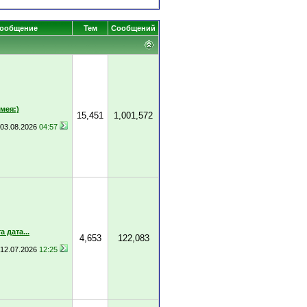
сообщение
Тем
Сообщений
мея:)
15,451
1,001,572
03.08.2026
04:57
 дата...
4,653
122,083
12.07.2026
12:25