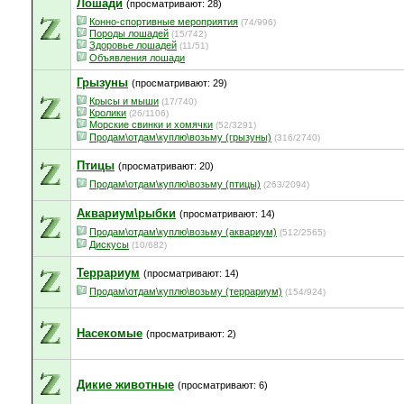
Лошади
(просматривают: 28)
Конно-спортивные мероприятия
(74/996)
Породы лошадей
(15/742)
Здоровье лошадей
(11/51)
Объявления лошади
Грызуны
(просматривают: 29)
Крысы и мыши
(17/740)
Кролики
(26/1106)
Морские свинки и хомячки
(52/3291)
Продам\отдам\куплю\возьму (грызуны)
(316/2740)
Птицы
(просматривают: 20)
Продам\отдам\куплю\возьму (птицы)
(263/2094)
Аквариум\рыбки
(просматривают: 14)
Продам\отдам\куплю\возьму (аквариум)
(512/2565)
Дискусы
(10/682)
Террариум
(просматривают: 14)
Продам\отдам\куплю\возьму (террариум)
(154/924)
Насекомые
(просматривают: 2)
Дикие животные
(просматривают: 6)