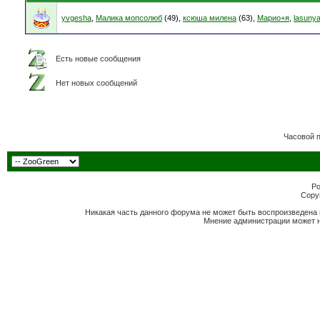
yvgesha
,
Малика мопсолюб
(49),
ксюша милена
(63),
Марио+я
,
lasuny
Есть новые сообщения
Нет новых сообщений
Часовой 
Po
Copyr
Никакая часть данного форума не может быть воспроизведена 
Мнение администрации может н