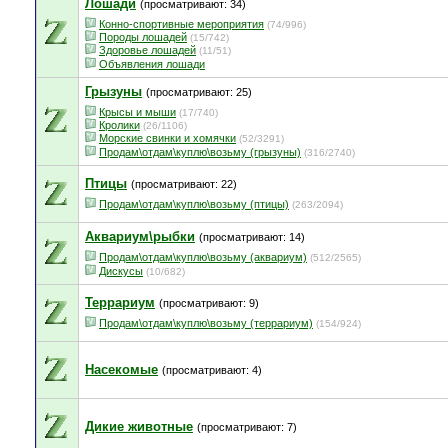
Лошади
(просматривают: 34)
Конно-спортивные мероприятия
(74/996)
Породы лошадей
(15/742)
Здоровье лошадей
(11/51)
Объявления лошади
Грызуны
(просматривают: 25)
Крысы и мыши
(17/740)
Кролики
(26/1106)
Морские свинки и хомячки
(52/3291)
Продам\отдам\куплю\возьму (грызуны)
(316/2740)
Птицы
(просматривают: 22)
Продам\отдам\куплю\возьму (птицы)
(263/2094)
Аквариум\рыбки
(просматривают: 14)
Продам\отдам\куплю\возьму (аквариум)
(512/2565)
Дискусы
(10/682)
Террариум
(просматривают: 9)
Продам\отдам\куплю\возьму (террариум)
(154/924)
Насекомые
(просматривают: 4)
Дикие животные
(просматривают: 7)