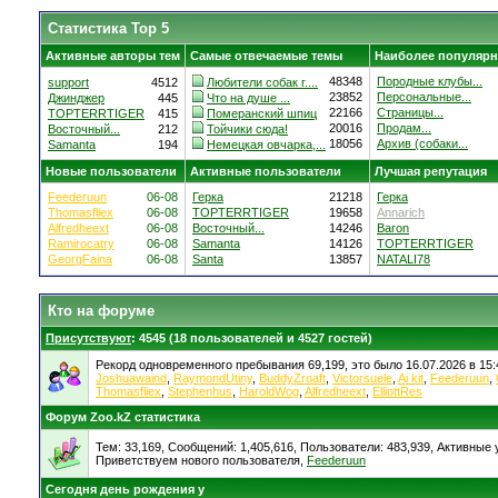
Статистика Top 5
Активные авторы тем
Самые отвечаемые темы
Наиболее популярн
48348
Породные клубы...
support
4512
Любители собак г....
23852
Персональные...
Джинджер
445
Что на душе ...
22166
Страницы...
TOPTERRTIGER
415
Померанский шпиц
20016
Продам...
Восточный...
212
Тойчики сюда!
18056
Архив (собаки...
Samanta
194
Немецкая овчарка,...
Новые пользователи
Активные пользователи
Лучшая репутация
Feederuun
06-08
Герка
21218
Герка
Thomasfliex
06-08
TOPTERRTIGER
19658
Annarich
Alfredheext
06-08
Восточный...
14246
Baron
Ramirocatry
06-08
Samanta
14126
TOPTERRTIGER
GeorgFaina
06-08
Santa
13857
NATALI78
Кто на форуме
Присутствуют
: 4545 (18 пользователей и 4527 гостей)
Рекорд одновременного пребывания 69,199, это было 16.07.2026 в 15:
Joshuawaind
,
RaymondUtiny
,
BuddyZroaft
,
Victorsuele
,
Ai kit
,
Feederuun
,
Thomasfliex
,
Stephenhus
,
HaroldWog
,
Alfredheext
,
ElliottRes
Форум Zoo.kZ статистика
Тем: 33,169, Сообщений: 1,405,616, Пользователи: 483,939,
Активные у
Приветствуем нового пользователя,
Feederuun
Сегодня день рождения у