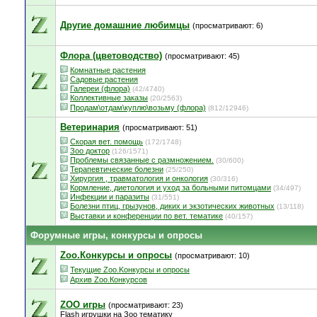
Другие домашние любимцы
(просматривают: 6)
Флора (цветоводство)
(просматривают: 45)
Комнатные растения
Садовые растения
Галереи (флора)
(42/4740)
Коллективные заказы
(20/2563)
Продам\отдам\куплю\возьму (флора)
(812/12946)
Ветеринария
(просматривают: 51)
Скорая вет. помощь
(172/1748)
Зоо доктор
(126/1571)
Проблемы связанные с размножением.
(30/600)
Терапевтические болезни
(25/250)
Хирургия , травматология и онкология
(30/316)
Кормление, диетология и уход за больными питомцами
(34/497)
Инфекции и паразиты
(31/551)
Болезни птиц, грызунов, диких и экзотических животных
(13/118)
Выставки и конференции по вет. тематике
(40/157)
Форумные игры, конкурсы и опросы
Zoo.Конкурсы и опросы
(просматривают: 10)
Текущие Zoo.Kонкурсы и опросы
Архив Zoo.Конкурсов
ZOO игры
(просматривают: 23)
Flash игрушки на Зоо тематику