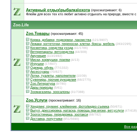
Активный отдых\рыбалка\охота
(просматривают: 6)
Флейм для всех тех кто любит активно отдыхать на природе, вместе с 
Zoo.Life
Zoo.Товары
(просматривают: 45)
Корма, добавки, подкормки, лакомства
(121/3907)
Лежаки, когтеточки, переноски, клетки, боксы, мебель
(283/2295)
Косметика, средства ухода
(41/1786)
Ветпрепараты, ветсредства
(44/309)
Амуниция
(113/2492)
Миски, кормушки, поилки
(4/13)
Игрушки
(17/847)
Одежда, обувь
(77/1332)
Аксессуары
(70/827)
Лотки, туалеты, наполнители
(10/39)
Сувениры, прочие рукоделия
(68/2775)
Zoo.Литература
(9/780)
Дары природы
(5/61)
Зоомагазины, зоосалоны
(31/7388)
Zoo.Услуги
(просматривают: 16)
Хендлинг, груминг, клеймение, фото/видео съемка
(50/671)
Выгул, дрессировка, натаска, помощь при вязке, вет.услуги
(47/418)
Зоогостиницы, передержка, зоотакси
(68/782)
Доставка, попутчики
(951/5690)
Все ра