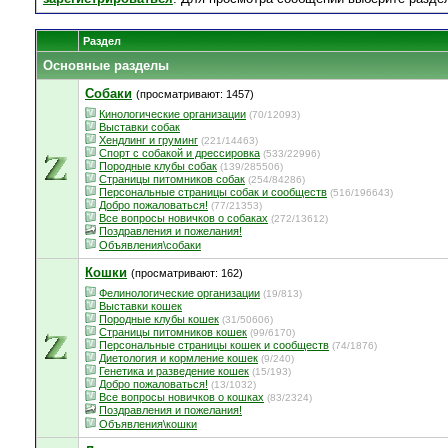
Раздел
Основные разделы
Собаки
(просматривают: 1457)
Кинологические организации
(70/12093)
Выставки собак
Хендлинг и груминг
(221/14463)
Спорт с собакой и дрессировка
(533/22996)
Породные клубы собак
(139/285506)
Страницы питомников собак
(254/84286)
Персональные страницы собак и сообществ
(516/196643)
Добро пожаловаться!
(77/21353)
Все вопросы новичков о собаках
(272/13612)
Поздравления и пожелания!
Объявления\собаки
Кошки
(просматривают: 162)
Фелинологические организации
(19/813)
Выставки кошек
Породные клубы кошек
(31/50606)
Страницы питомников кошек
(99/6170)
Персональные страницы кошек и сообществ
(74/1876)
Диетология и кормление кошек
(9/240)
Генетика и разведение кошек
(15/193)
Добро пожаловаться!
(13/1032)
Все вопросы новичков о кошках
(83/2324)
Поздравления и пожелания!
Объявления\кошки