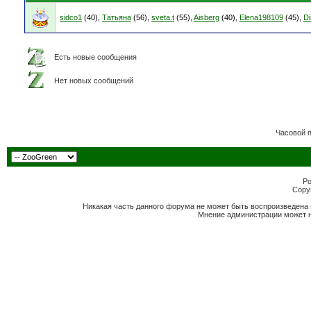
sidco1
(40),
Татьяна
(56),
sveta.t
(55),
Aisberg
(40),
Elena198109
(45),
D
Есть новые сообщения
Нет новых сообщений
Часовой 
Po
Copyr
Никакая часть данного форума не может быть воспроизведена 
Мнение администрации может н