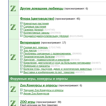
Другие домашние любимцы
(просматривают: 6)
Флора (цветоводство)
(просматривают: 45)
Комнатные растения
Садовые растения
Галереи (флора)
(42/4740)
Коллективные заказы
(20/2563)
Продам\отдам\куплю\возьму (флора)
(812/12946)
Ветеринария
(просматривают: 17)
Скорая вет. помощь
(172/1748)
Зоо доктор
(126/1571)
Проблемы связанные с размножением.
(30/600)
Терапевтические болезни
(25/250)
Хирургия , травматология и онкология
(30/316)
Кормление, диетология и уход за больными питомцами
(34/497)
Инфекции и паразиты
(31/551)
Болезни птиц, грызунов, диких и экзотических животных
(13/118)
Выставки и конференции по вет. тематике
(40/157)
Форумные игры, конкурсы и опросы
Zoo.Конкурсы и опросы
(просматривают: 6)
Текущие Zoo.Kонкурсы и опросы
Архив Zoo.Конкурсов
ZOO игры
(просматривают: 39)
Flash игрушки на Зоо тематику