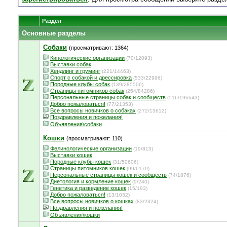
Раздел
Основные разделы
Собаки
(просматривают: 1364)
Кинологические организации
(70/12093)
Выставки собак
Хендлинг и груминг
(221/14463)
Спорт с собакой и дрессировка
(533/22996)
Породные клубы собак
(139/285506)
Страницы питомников собак
(254/84286)
Персональные страницы собак и сообществ
(516/196643)
Добро пожаловаться!
(77/21353)
Все вопросы новичков о собаках
(272/13612)
Поздравления и пожелания!
Объявления\собаки
Кошки
(просматривают: 110)
Фелинологические организации
(19/813)
Выставки кошек
Породные клубы кошек
(31/50606)
Страницы питомников кошек
(99/6170)
Персональные страницы кошек и сообществ
(74/1876)
Диетология и кормление кошек
(9/240)
Генетика и разведение кошек
(15/193)
Добро пожаловаться!
(13/1032)
Все вопросы новичков о кошках
(83/2324)
Поздравления и пожелания!
Объявления\кошки