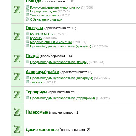
Лошади
(просматривают: 31)
Конно-спортивные мероприятия
(74/996)
Породы лошадей
(15/742)
Здоровье лошадей
(11/51)
Объявления лошади
Грызуны
(просматривают: 11)
Крысы и мыши
(17/740)
Кролики
(26/1106)
Морские свинки и хомячки
(52/3291)
Продам\отдам\куплю\возьму (грызуны)
(316/2740)
Птицы
(просматривают: 15)
Продам\отдам\куплю\возьму (птицы)
(263/2094)
Аквариум\рыбки
(просматривают: 13)
Продам\отдам\куплю\возьму (аквариум)
(512/2565)
Дискусы
(10/682)
Террариум
(просматривают: 5)
Продам\отдам\куплю\возьму (террариум)
(154/924)
Насекомые
(просматривают: 1)
Дикие животные
(просматривают: 2)