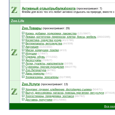
Активный отдых\рыбалка\охота
(просматривают: 7)
Флейм для всех тех кто любит активно отдыхать на природе, вместе с 
Zoo.Life
Zoo.Товары
(просматривают: 29)
Корма, добавки, подкормки, лакомства
(121/3907)
Лежаки, когтеточки, переноски, клетки, боксы, мебель
(283/2295)
Косметика, средства ухода
(41/1786)
Ветпрепараты, ветсредства
(44/309)
Амуниция
(113/2492)
Миски, кормушки, поилки
(4/13)
Игрушки
(17/847)
Одежда, обувь
(77/1332)
Аксессуары
(70/827)
Лотки, туалеты, наполнители
(10/39)
Сувениры, прочие рукоделия
(68/2775)
Zoo.Литература
(9/780)
Дары природы
(5/61)
Зоомагазины, зоосалоны
(31/7388)
Zoo.Услуги
(просматривают: 13)
Хендлинг, груминг, клеймение, фото/видео съемка
(50/671)
Выгул, дрессировка, натаска, помощь при вязке, вет.услуги
(47/418)
Зоогостиницы, передержка, зоотакси
(68/782)
Доставка, попутчики
(951/5690)
Все ра