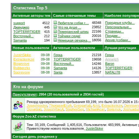
Статистика Top 5
Активные авторы тем
Самые отвечаемые темы
Наиболее популярн
48348
Породные клубы...
support
4512
Любители собак г....
23852
Персональные...
Джинджер
445
Что на душе ...
22166
Страницы...
TOPTERRTIGER
415
Померанский шпиц
20016
Продам...
Восточный...
212
Тойчики сюда!
18056
Архив (собаки...
Samanta
194
Немецкая овчарка,...
Новые пользователи
Активные пользователи
Лучшая репутация
JustinSloke
09-08
Герка
21218
Герка
Extractionkze
09-08
TOPTERRTIGER
19658
Annarich
Biogevove
09-08
Восточный...
14246
Baron
Rubberzkx
09-08
Samanta
14126
TOPTERRTIGER
Sqorevove
08-08
Santa
13857
NATALI78
Кто на форуме
Присутствуют
: 2954 (20 пользователей и 2934 гостей)
Рекорд одновременного пребывания 69,199, это было 16.07.2026 в 15:
Josephpooke
,
ThonaserEruth
,
GreogaKab
,
Ai kit
,
Extractionkze
,
Denniser
Donaldjab
,
JosephRaicA
,
StephenSep
,
MichaelAcari
,
Borismok
,
Joshuadu
Форум Zoo.kZ статистика
Тем: 33,169, Сообщений: 1,405,616, Пользователи: 483,999,
Активные у
Приветствуем нового пользователя,
JustinSloke
Сегодня день рождения у