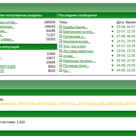
лее популярные разделы
Последние сообщения
ые клубы...
285506
Тема
Дата, Время
альные...
196643
▼
03-08, 04:57
Ньюфо-Банда...
цы...
84286
▼
12-07, 12:25
Британские котята...
...
71327
▼
27-06, 06:42
Поговорим о...
собаки...
58393
▼
14-01, 19:19
Кинологические...
▼
23-07, 03:16
Test, just a test
 репутация
▼
19-01, 12:29
Доставка животных
11664
▼
24-05, 11:35
отдам...
ch
10877
▼
02-04, 23:30
Немецкая овчарка,...
10608
▼
04-08, 23:33
Питомник Кадо...
ERRTIGER
9083
▼
24-06, 22:26
КЦ...
78
8635
46.
Uqugevove
,
RobertFleep
,
getjuicyaiZen
,
Henrytrauh
,
Johnnydiava
,
Ai kit
,
Deborahjub
,
ArielTe
частники: 1,920