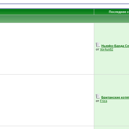
Последнее 
Ньюфо-Банда Се
от
Vor4un82
Британские котята
от
Friza