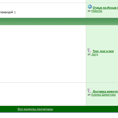
Отдых на Иссык-
от
HelenSo
природой :)
Test, just a test
от
Jerry
Доставка живот
от
Еленка Шеметова
Все разделы прочитаны