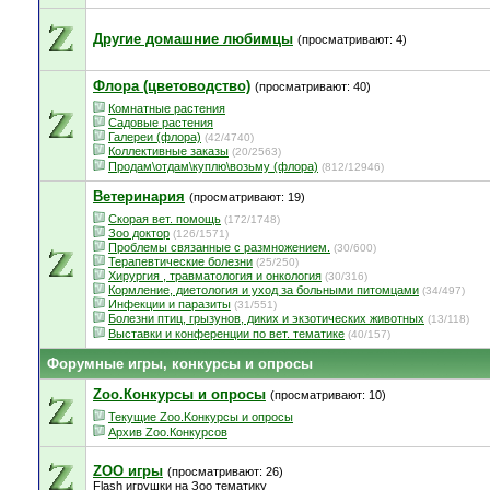
Другие домашние любимцы
(просматривают: 4)
Флора (цветоводство)
(просматривают: 40)
Комнатные растения
Садовые растения
Галереи (флора)
(42/4740)
Коллективные заказы
(20/2563)
Продам\отдам\куплю\возьму (флора)
(812/12946)
Ветеринария
(просматривают: 19)
Скорая вет. помощь
(172/1748)
Зоо доктор
(126/1571)
Проблемы связанные с размножением.
(30/600)
Терапевтические болезни
(25/250)
Хирургия , травматология и онкология
(30/316)
Кормление, диетология и уход за больными питомцами
(34/497)
Инфекции и паразиты
(31/551)
Болезни птиц, грызунов, диких и экзотических животных
(13/118)
Выставки и конференции по вет. тематике
(40/157)
Форумные игры, конкурсы и опросы
Zoo.Конкурсы и опросы
(просматривают: 10)
Текущие Zoo.Kонкурсы и опросы
Архив Zoo.Конкурсов
ZOO игры
(просматривают: 26)
Flash игрушки на Зоо тематику