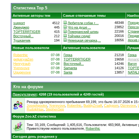
Статистика Top 5
Активные авторы тем
Самые отвечаемые темы
Наибо
48348
Породн
support
4512
Любители собак г....
23852
Персон
Джинджер
445
Что на душе ...
22166
Страни
TOPTERRTIGER
415
Померанский шпиц
20016
Продам
Восточный...
212
Тойчики сюда!
18056
Архив (
Тушканчик
194
Немецкая овчарка,...
Новые пользователи
Активные пользователи
Лучшая
Roberthic
07-08
Герка
21218
Герка
getjuicyaiZen
07-08
TOPTERRTIGER
19658
Annari
Henrytrauh
07-08
Восточный...
14246
Baron
Yverevove
07-08
Samanta
14126
TOPT
Uqugevove
07-08
Santa
13857
NATALI
Кто на форуме
Присутствуют
: 4268 (19 пользователей и 4249 гостей)
Рекорд одновременного пребывания 69,199, это было 16.07.2026 в 15:
Josephpooke
,
Yverevove
,
Roberthic
,
BuddyZroaft
,
Cadypom
,
Dizrevove
,
Rudolphtax
,
StephenSep
Форум Zoo.kZ статистика
Тем: 33,169, Сообщений: 1,405,616, Пользователи: 483,968,
Активные у
Приветствуем нового пользователя,
Roberthic
Сегодня день рождения у