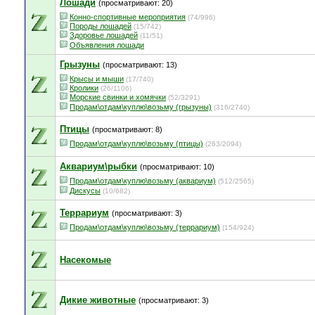
Лошади
(просматривают: 20)
Конно-спортивные мероприятия
(74/996)
Породы лошадей
(15/742)
Здоровье лошадей
(11/51)
Объявления лошади
Грызуны
(просматривают: 13)
Крысы и мыши
(17/740)
Кролики
(26/1106)
Морские свинки и хомячки
(52/3291)
Продам\отдам\куплю\возьму (грызуны)
(316/2740)
Птицы
(просматривают: 8)
Продам\отдам\куплю\возьму (птицы)
(263/2094)
Аквариум\рыбки
(просматривают: 10)
Продам\отдам\куплю\возьму (аквариум)
(512/2565)
Дискусы
(10/682)
Террариум
(просматривают: 3)
Продам\отдам\куплю\возьму (террариум)
(154/924)
Насекомые
Дикие животные
(просматривают: 3)