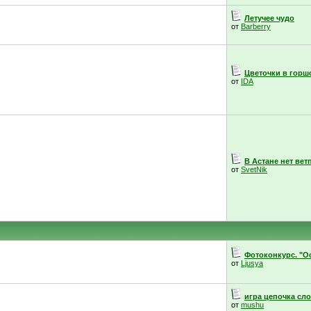
Летучее чудо
от
Barberry
Цветочки в горш
от
IDA
В Астане нет вет
от
SvetNik
Фотоконкурс. "Ос
от
Ljusya
игра цепочка сл
от
mushu