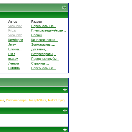
Автор
Раздел
Vor4un82
Персональные...
Friza
Племразведене\кошк...
Vor4un82
Собаки
Кимберли
Кинологические...
Jerry
Зоомагазины,...
Еленка...
Доставка,...
Din f
Ветпрепараты,...
mazay
Породные клубы...
Ленака
Страницы...
РиШШа
Персональные...
mia
,
Dwaynepaype
,
JosephStuts
,
RalphUnjug
,