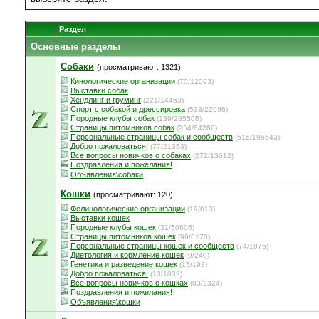
Раздел
Основные разделы
Собаки
(просматривают: 1321)
Кинологические организации
(70/12093)
Выставки собак
Хендлинг и груминг
(221/14463)
Спорт с собакой и дрессировка
(533/22996)
Породные клубы собак
(139/285506)
Страницы питомников собак
(254/84286)
Персональные страницы собак и сообществ
(516/196643)
Добро пожаловаться!
(77/21353)
Все вопросы новичков о собаках
(272/13612)
Поздравления и пожелания!
Объявления\собаки
Кошки
(просматривают: 120)
Фелинологические организации
(19/813)
Выставки кошек
Породные клубы кошек
(31/50606)
Страницы питомников кошек
(99/6170)
Персональные страницы кошек и сообществ
(74/1876)
Диетология и кормление кошек
(9/240)
Генетика и разведение кошек
(15/193)
Добро пожаловаться!
(13/1032)
Все вопросы новичков о кошках
(83/2324)
Поздравления и пожелания!
Объявления\кошки