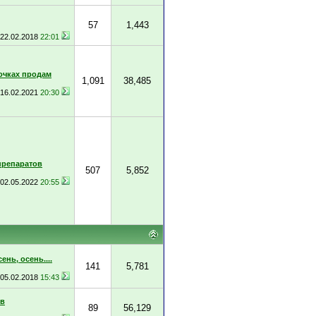
57
1,443
22.02.2018
22:01
очках продам
1,091
38,485
16.02.2021
20:30
препаратов
507
5,852
02.05.2022
20:55
ень, осень....
141
5,781
05.02.2018
15:43
ов
89
56,129