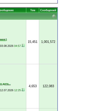
сообщение
Тем
Сообщений
мея:)
15,451
1,001,572
03.08.2026
04:57
 дата...
4,653
122,083
12.07.2026
12:25