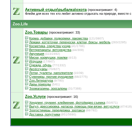
Активный отдых\рыбалка\охота
(просматривают: 4)
Флейм для всех тех кто любит активно отдыхать на природе, вместе с 
Zoo.Life
Zoo.Товары
(просматривают: 33)
Корма, добавки, подкормки, лакомства
(121/3907)
Лежаки, когтеточки, переноски, клетки, боксы, мебель
(283/2295)
Косметика, средства ухода
(41/1786)
Ветпрепараты, ветсредства
(44/309)
Амуниция
(113/2492)
Миски, кормушки, поилки
(4/13)
Игрушки
(17/847)
Одежда, обувь
(77/1332)
Аксессуары
(70/827)
Лотки, туалеты, наполнители
(10/39)
Сувениры, прочие рукоделия
(68/2775)
Zoo.Литература
(9/780)
Дары природы
(5/61)
Зоомагазины, зоосалоны
(31/7388)
Zoo.Услуги
(просматривают: 16)
Хендлинг, груминг, клеймение, фото/видео съемка
(50/671)
Выгул, дрессировка, натаска, помощь при вязке, вет.услуги
(47/418)
Зоогостиницы, передержка, зоотакси
(68/782)
Доставка, попутчики
(951/5690)