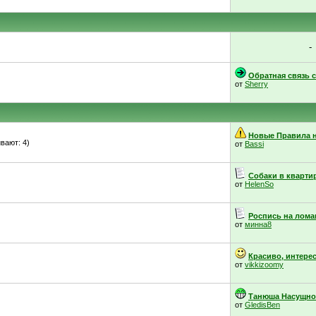
-
Обратная связь с.
от
Sherry
Новые Правила н
вают: 4)
от
Bassi
Собаки в кварти
от
HelenSo
Роспись на ломан
от
минна8
Красиво, интерес
от
vikkizoomy
Танюша Насущнова
от
GledisBen