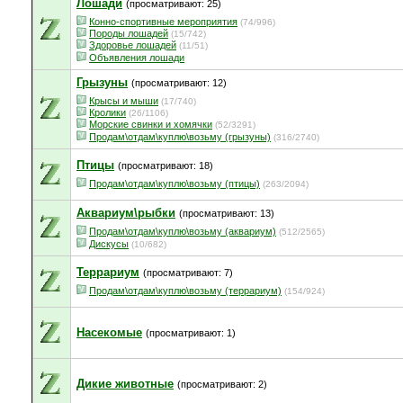
Лошади
(просматривают: 25)
Конно-спортивные мероприятия
(74/996)
Породы лошадей
(15/742)
Здоровье лошадей
(11/51)
Объявления лошади
Грызуны
(просматривают: 12)
Крысы и мыши
(17/740)
Кролики
(26/1106)
Морские свинки и хомячки
(52/3291)
Продам\отдам\куплю\возьму (грызуны)
(316/2740)
Птицы
(просматривают: 18)
Продам\отдам\куплю\возьму (птицы)
(263/2094)
Аквариум\рыбки
(просматривают: 13)
Продам\отдам\куплю\возьму (аквариум)
(512/2565)
Дискусы
(10/682)
Террариум
(просматривают: 7)
Продам\отдам\куплю\возьму (террариум)
(154/924)
Насекомые
(просматривают: 1)
Дикие животные
(просматривают: 2)