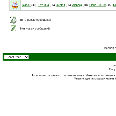
sidco1
(40),
Татьяна
(56),
sveta.t
(55),
Aisberg
(40),
Elena198109
(45),
D
Есть новые сообщения
Нет новых сообщений
Часовой 
Po
Copyr
Никакая часть данного форума не может быть воспроизведена 
Мнение администрации может н