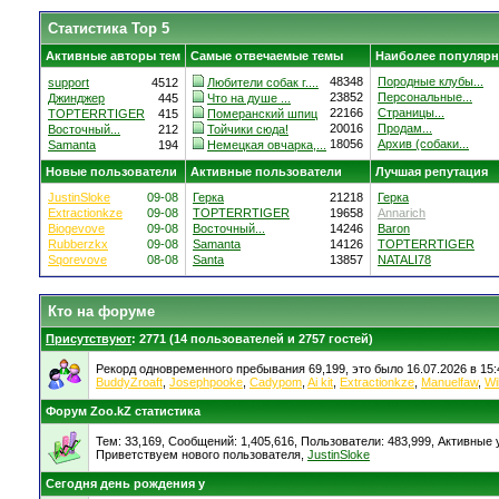
Статистика Top 5
Активные авторы тем
Самые отвечаемые темы
Наиболее популярн
48348
Породные клубы...
support
4512
Любители собак г....
23852
Персональные...
Джинджер
445
Что на душе ...
22166
Страницы...
TOPTERRTIGER
415
Померанский шпиц
20016
Продам...
Восточный...
212
Тойчики сюда!
18056
Архив (собаки...
Samanta
194
Немецкая овчарка,...
Новые пользователи
Активные пользователи
Лучшая репутация
JustinSloke
09-08
Герка
21218
Герка
Extractionkze
09-08
TOPTERRTIGER
19658
Annarich
Biogevove
09-08
Восточный...
14246
Baron
Rubberzkx
09-08
Samanta
14126
TOPTERRTIGER
Sqorevove
08-08
Santa
13857
NATALI78
Кто на форуме
Присутствуют
: 2771 (14 пользователей и 2757 гостей)
Рекорд одновременного пребывания 69,199, это было 16.07.2026 в 15:
BuddyZroaft
,
Josephpooke
,
Cadypom
,
Ai kit
,
Extractionkze
,
Manuelfaw
,
Wi
Форум Zoo.kZ статистика
Тем: 33,169, Сообщений: 1,405,616, Пользователи: 483,999,
Активные у
Приветствуем нового пользователя,
JustinSloke
Сегодня день рождения у