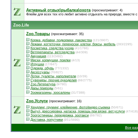
Активный отдых\рыбалка\охота
(просматривают: 4)
Флейм для всех тех кто любит активно отдыхать на природе, вместе с 
Zoo.Life
Zoo.Товары
(просматривают: 35)
Корма, добавки, подкормки, лакомства
(121/3907)
Лежаки, когтеточки, переноски, клетки, боксы, мебель
(283/2295)
Косметика, средства ухода
(41/1786)
Ветпрепараты, ветсредства
(44/309)
Амуниция
(113/2492)
Миски, кормушки, поилки
(4/13)
Игрушки
(17/847)
Одежда, обувь
(77/1332)
Аксессуары
(70/827)
Лотки, туалеты, наполнители
(10/39)
Сувениры, прочие рукоделия
(68/2775)
Zoo.Литература
(9/780)
Дары природы
(5/61)
Зоомагазины, зоосалоны
(31/7388)
Zoo.Услуги
(просматривают: 16)
Хендлинг, груминг, клеймение, фото/видео съемка
(50/671)
Выгул, дрессировка, натаска, помощь при вязке, вет.услуги
(47/418)
Зоогостиницы, передержка, зоотакси
(68/782)
Доставка, попутчики
(951/5690)
Все ра