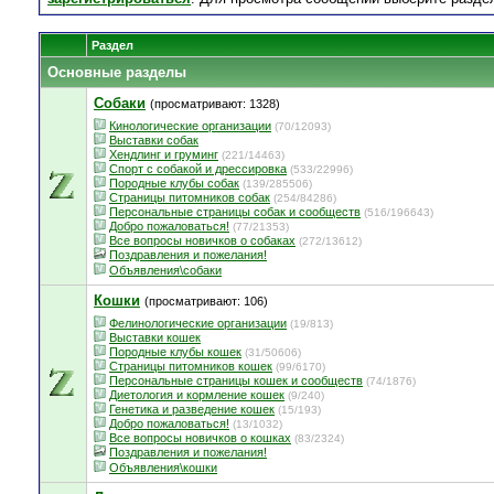
Раздел
Основные разделы
Собаки
(просматривают: 1328)
Кинологические организации
(70/12093)
Выставки собак
Хендлинг и груминг
(221/14463)
Спорт с собакой и дрессировка
(533/22996)
Породные клубы собак
(139/285506)
Страницы питомников собак
(254/84286)
Персональные страницы собак и сообществ
(516/196643)
Добро пожаловаться!
(77/21353)
Все вопросы новичков о собаках
(272/13612)
Поздравления и пожелания!
Объявления\собаки
Кошки
(просматривают: 106)
Фелинологические организации
(19/813)
Выставки кошек
Породные клубы кошек
(31/50606)
Страницы питомников кошек
(99/6170)
Персональные страницы кошек и сообществ
(74/1876)
Диетология и кормление кошек
(9/240)
Генетика и разведение кошек
(15/193)
Добро пожаловаться!
(13/1032)
Все вопросы новичков о кошках
(83/2324)
Поздравления и пожелания!
Объявления\кошки