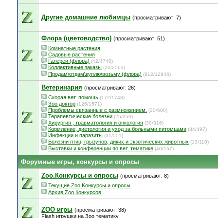
Другие домашние любимцы
(просматривают: 7)
Флора (цветоводство)
(просматривают: 51)
Комнатные растения
Садовые растения
Галереи (флора)
(42/4740)
Коллективные заказы
(20/2563)
Продам\отдам\куплю\возьму (флора)
(812/12946)
Ветеринария
(просматривают: 26)
Скорая вет. помощь
(172/1748)
Зоо доктор
(126/1571)
Проблемы связанные с размножением.
(30/600)
Терапевтические болезни
(25/250)
Хирургия , травматология и онкология
(30/316)
Кормление, диетология и уход за больными питомцами
(34/497)
Инфекции и паразиты
(31/551)
Болезни птиц, грызунов, диких и экзотических животных
(13/118)
Выставки и конференции по вет. тематике
(40/157)
Форумные игры, конкурсы и опросы
Zoo.Конкурсы и опросы
(просматривают: 8)
Текущие Zoo.Kонкурсы и опросы
Архив Zoo.Конкурсов
ZOO игры
(просматривают: 38)
Flash игрушки на Зоо тематику