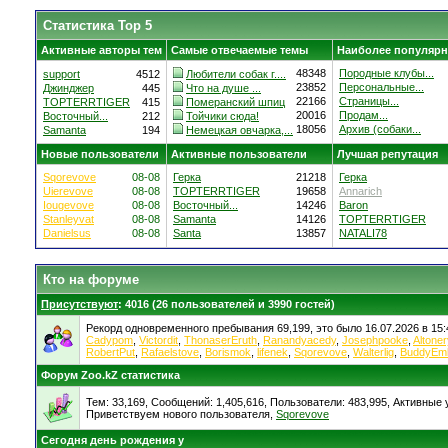
Статистика Top 5
Активные авторы тем
Самые отвечаемые темы
Наиболее популярн
48348
Породные клубы...
support
4512
Любители собак г....
23852
Персональные...
Джинджер
445
Что на душе ...
22166
Страницы...
TOPTERRTIGER
415
Померанский шпиц
20016
Продам...
Восточный...
212
Тойчики сюда!
18056
Архив (собаки...
Samanta
194
Немецкая овчарка,...
Новые пользователи
Активные пользователи
Лучшая репутация
Sqorevove
08-08
Герка
21218
Герка
Uierevove
08-08
TOPTERRTIGER
19658
Annarich
Iougevove
08-08
Восточный...
14246
Baron
Stanleyvat
08-08
Samanta
14126
TOPTERRTIGER
Danielsus
08-08
Santa
13857
NATALI78
Кто на форуме
Присутствуют
: 4016 (26 пользователей и 3990 гостей)
Рекорд одновременного пребывания 69,199, это было 16.07.2026 в 15:
Cadypom
,
Victordit
,
ThonaserEruth
,
Ranandyacedy
,
Josephpooke
,
Altone
RobertPut
,
Rafaelstove
,
Borismok
,
lifenek
,
Sqorevove
,
Walterlig
,
BuddyEm
Форум Zoo.kZ статистика
Тем: 33,169, Сообщений: 1,405,616, Пользователи: 483,995,
Активные у
Приветствуем нового пользователя,
Sqorevove
Сегодня день рождения у