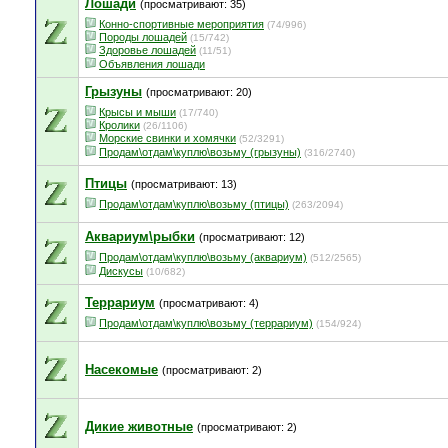
Лошади
(просматривают: 35)
Конно-спортивные мероприятия
(74/996)
Породы лошадей
(15/742)
Здоровье лошадей
(11/51)
Объявления лошади
Грызуны
(просматривают: 20)
Крысы и мыши
(17/740)
Кролики
(26/1106)
Морские свинки и хомячки
(52/3291)
Продам\отдам\куплю\возьму (грызуны)
(316/2740)
Птицы
(просматривают: 13)
Продам\отдам\куплю\возьму (птицы)
(263/2094)
Аквариум\рыбки
(просматривают: 12)
Продам\отдам\куплю\возьму (аквариум)
(512/2565)
Дискусы
(10/682)
Террариум
(просматривают: 4)
Продам\отдам\куплю\возьму (террариум)
(154/924)
Насекомые
(просматривают: 2)
Дикие животные
(просматривают: 2)