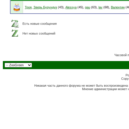
Троя
,
Зверь Бурундук
(43),
Alessya
(45),
gau
(63),
lav
(68),
Валентин
(4
Есть новые сообщения
Нет новых сообщений
Часовой 
Po
Copyr
Никакая часть данного форума не может быть воспроизведена 
Мнение администрации может н