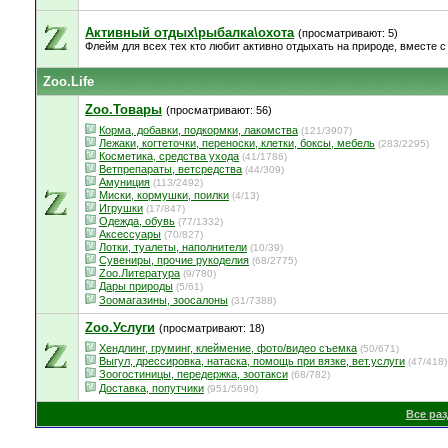
Активный отдых\рыбалка\охота
(просматривают: 5)
Флейм для всех тех кто любит активно отдыхать на природе, вместе с 
Zoo.Life
Zoo.Товары
(просматривают: 56)
Корма, добавки, подкормки, лакомства
(121/3907)
Лежаки, когтеточки, переноски, клетки, боксы, мебель
(283/2295)
Косметика, средства ухода
(41/1786)
Ветпрепараты, ветсредства
(44/309)
Амуниция
(113/2492)
Миски, кормушки, поилки
(4/13)
Игрушки
(17/847)
Одежда, обувь
(77/1332)
Аксессуары
(70/827)
Лотки, туалеты, наполнители
(10/39)
Сувениры, прочие рукоделия
(68/2775)
Zoo.Литература
(9/780)
Дары природы
(5/61)
Зоомагазины, зоосалоны
(31/7388)
Zoo.Услуги
(просматривают: 18)
Хендлинг, груминг, клеймение, фото/видео съемка
(50/671)
Выгул, дрессировка, натаска, помощь при вязке, вет.услуги
(47/418)
Зоогостиницы, передержка, зоотакси
(68/782)
Доставка, попутчики
(951/5690)
Все ра