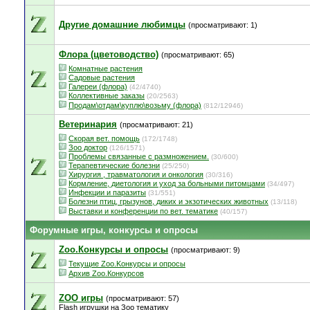
Другие домашние любимцы
(просматривают: 1)
Флора (цветоводство)
(просматривают: 65)
Комнатные растения
Садовые растения
Галереи (флора)
(42/4740)
Коллективные заказы
(20/2563)
Продам\отдам\куплю\возьму (флора)
(812/12946)
Ветеринария
(просматривают: 21)
Скорая вет. помощь
(172/1748)
Зоо доктор
(126/1571)
Проблемы связанные с размножением.
(30/600)
Терапевтические болезни
(25/250)
Хирургия , травматология и онкология
(30/316)
Кормление, диетология и уход за больными питомцами
(34/497)
Инфекции и паразиты
(31/551)
Болезни птиц, грызунов, диких и экзотических животных
(13/118)
Выставки и конференции по вет. тематике
(40/157)
Форумные игры, конкурсы и опросы
Zoo.Конкурсы и опросы
(просматривают: 9)
Текущие Zoo.Kонкурсы и опросы
Архив Zoo.Конкурсов
ZOO игры
(просматривают: 57)
Flash игрушки на Зоо тематику