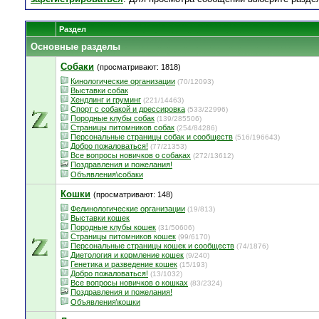
Раздел
Основные разделы
Собаки
(просматривают: 1818)
Кинологические организации
(70/12093)
Выставки собак
Хендлинг и груминг
(221/14463)
Спорт с собакой и дрессировка
(533/22996)
Породные клубы собак
(139/285506)
Страницы питомников собак
(254/84286)
Персональные страницы собак и сообществ
(516/196643)
Добро пожаловаться!
(77/21353)
Все вопросы новичков о собаках
(272/13612)
Поздравления и пожелания!
Объявления\собаки
Кошки
(просматривают: 148)
Фелинологические организации
(19/813)
Выставки кошек
Породные клубы кошек
(31/50606)
Страницы питомников кошек
(99/6170)
Персональные страницы кошек и сообществ
(74/1876)
Диетология и кормление кошек
(9/240)
Генетика и разведение кошек
(15/193)
Добро пожаловаться!
(13/1032)
Все вопросы новичков о кошках
(83/2324)
Поздравления и пожелания!
Объявления\кошки