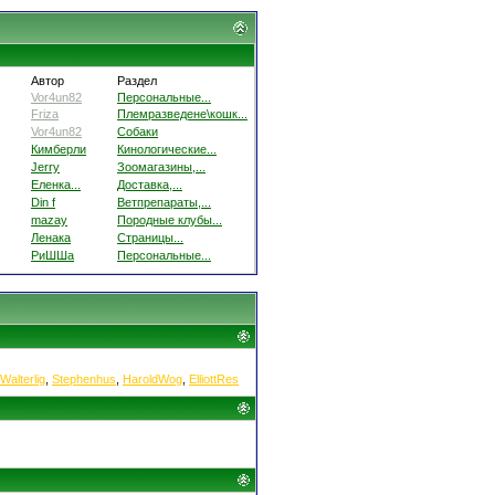
Автор
Раздел
Vor4un82
Персональные...
Friza
Племразведене\кошк...
Vor4un82
Собаки
Кимберли
Кинологические...
Jerry
Зоомагазины,...
Еленка...
Доставка,...
Din f
Ветпрепараты,...
mazay
Породные клубы...
Ленака
Страницы...
РиШШа
Персональные...
Walterlig
,
Stephenhus
,
HaroldWog
,
ElliottRes