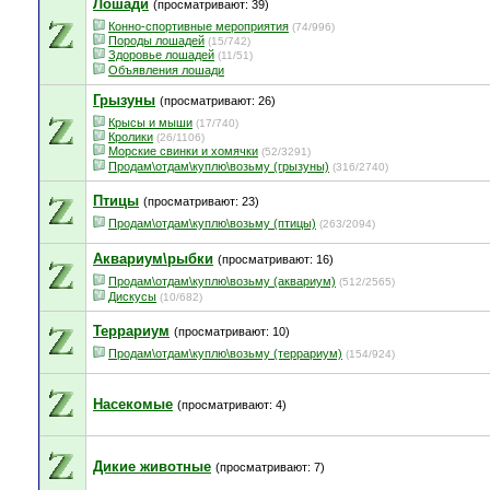
Лошади
(просматривают: 39)
Конно-спортивные мероприятия
(74/996)
Породы лошадей
(15/742)
Здоровье лошадей
(11/51)
Объявления лошади
Грызуны
(просматривают: 26)
Крысы и мыши
(17/740)
Кролики
(26/1106)
Морские свинки и хомячки
(52/3291)
Продам\отдам\куплю\возьму (грызуны)
(316/2740)
Птицы
(просматривают: 23)
Продам\отдам\куплю\возьму (птицы)
(263/2094)
Аквариум\рыбки
(просматривают: 16)
Продам\отдам\куплю\возьму (аквариум)
(512/2565)
Дискусы
(10/682)
Террариум
(просматривают: 10)
Продам\отдам\куплю\возьму (террариум)
(154/924)
Насекомые
(просматривают: 4)
Дикие животные
(просматривают: 7)