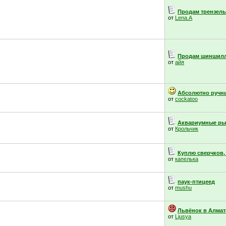
Продам трензель,
от
Lena.A
Продам шиншил
от
айя
Абсолютно ручны
от
cockatoo
Аквариумные ры
от
Крольчик
Куплю сверчков,
от
капелька
паук-птицеед
от
mushu
Львёнок в Алмат
от
Ljusya