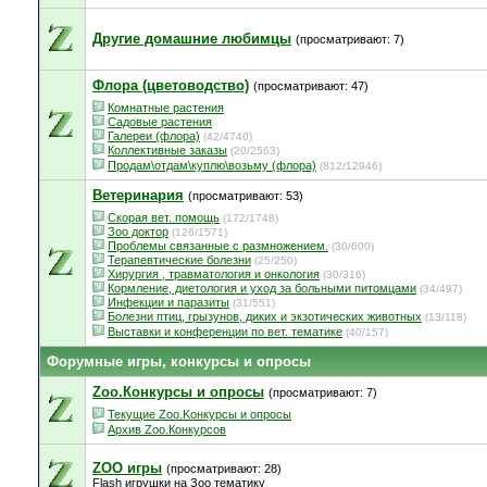
Другие домашние любимцы
(просматривают: 7)
Флора (цветоводство)
(просматривают: 47)
Комнатные растения
Садовые растения
Галереи (флора)
(42/4740)
Коллективные заказы
(20/2563)
Продам\отдам\куплю\возьму (флора)
(812/12946)
Ветеринария
(просматривают: 53)
Скорая вет. помощь
(172/1748)
Зоо доктор
(126/1571)
Проблемы связанные с размножением.
(30/600)
Терапевтические болезни
(25/250)
Хирургия , травматология и онкология
(30/316)
Кормление, диетология и уход за больными питомцами
(34/497)
Инфекции и паразиты
(31/551)
Болезни птиц, грызунов, диких и экзотических животных
(13/118)
Выставки и конференции по вет. тематике
(40/157)
Форумные игры, конкурсы и опросы
Zoo.Конкурсы и опросы
(просматривают: 7)
Текущие Zoo.Kонкурсы и опросы
Архив Zoo.Конкурсов
ZOO игры
(просматривают: 28)
Flash игрушки на Зоо тематику