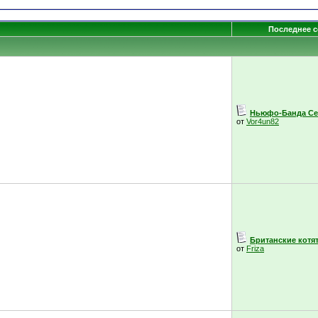
Последнее 
Ньюфо-Банда Се
от
Vor4un82
Британские котята
от
Friza