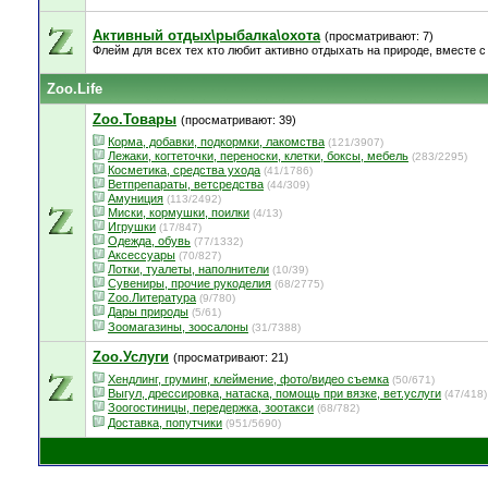
Активный отдых\рыбалка\охота
(просматривают: 7)
Флейм для всех тех кто любит активно отдыхать на природе, вместе с 
Zoo.Life
Zoo.Товары
(просматривают: 39)
Корма, добавки, подкормки, лакомства
(121/3907)
Лежаки, когтеточки, переноски, клетки, боксы, мебель
(283/2295)
Косметика, средства ухода
(41/1786)
Ветпрепараты, ветсредства
(44/309)
Амуниция
(113/2492)
Миски, кормушки, поилки
(4/13)
Игрушки
(17/847)
Одежда, обувь
(77/1332)
Аксессуары
(70/827)
Лотки, туалеты, наполнители
(10/39)
Сувениры, прочие рукоделия
(68/2775)
Zoo.Литература
(9/780)
Дары природы
(5/61)
Зоомагазины, зоосалоны
(31/7388)
Zoo.Услуги
(просматривают: 21)
Хендлинг, груминг, клеймение, фото/видео съемка
(50/671)
Выгул, дрессировка, натаска, помощь при вязке, вет.услуги
(47/418)
Зоогостиницы, передержка, зоотакси
(68/782)
Доставка, попутчики
(951/5690)