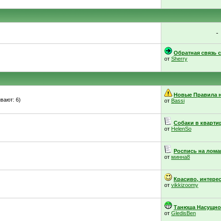
-
Обратная связь с.
от
Sherry
Новые Правила н
вают: 6)
от
Bassi
Собаки в кварти
от
HelenSo
Роспись на ломан
от
минна8
Красиво, интерес
от
vikkizoomy
Танюша Насущнова
от
GledisBen