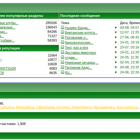
лее популярные разделы
Последние сообщения
ые клубы...
285506
Тема
Дата, Время
альные...
196643
▼
03-08, 04:57
Ньюфо-Банда...
цы...
84286
▼
12-07, 12:25
Британские котята...
...
71327
▼
27-06, 06:42
Поговорим о...
собаки...
58393
▼
14-01, 19:19
Кинологические...
▼
23-07, 03:16
Test, just a test
 репутация
▼
19-01, 12:29
Доставка животных
11664
▼
24-05, 11:35
отдам...
ch
10877
▼
02-04, 23:30
Немецкая овчарка,...
10608
▼
04-08, 23:33
Питомник Кадо...
ERRTIGER
9083
▼
24-06, 22:26
КЦ...
78
8635
46.
Cadypom
,
Michealtrica
,
CliftonDaupt
,
Lloydmiz
,
RobertMeern
,
MichaelAnaks
,
MarcusNounc
,
частники: 1,908