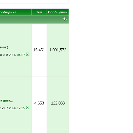
сообщение
Тем
Сообщений
мея:)
15,451
1,001,572
03.08.2026
04:57
 дата...
4,653
122,083
12.07.2026
12:25