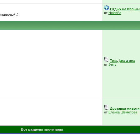
Отдых на Иссык-
от
HelenSo
природой :)
Test, just a test
от
Jerry
Доставка живот
от
Еленка Шеметова
Все разделы прочитаны