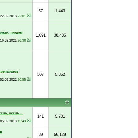
57
1,443
22.02.2018
22:01
очках продам
1,091
38,485
16.02.2021
20:30
препаратов
507
5,852
02.05.2022
20:55
ень, осень....
141
5,781
05.02.2018
15:43
ов
89
56,129