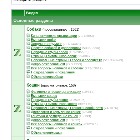
Раздел
Основные разделы
Собаки
(просматривают: 1361)
Кинологические организации
(70/12093)
Выставки собак
Хендлинг и груминг
(221/14463)
Спорт с собакой и дрессировка
(533/22996)
Породные клубы собак
(139/285506)
Страницы питомников собак
(254/84286)
Персональные страницы собак и сообществ
(516/196643)
Добро пожаловаться!
(77/21353)
Все вопросы новичков о собаках
(272/13612)
Поздравления и пожелания!
Объявления\собаки
Кошки
(просматривают: 158)
Фелинологические организации
(19/813)
Выставки кошек
Породные клубы кошек
(31/50606)
Страницы питомников кошек
(99/6170)
Персональные страницы кошек и сообществ
(74/1876)
Диетология и кормление кошек
(9/240)
Генетика и разведение кошек
(15/193)
Добро пожаловаться!
(13/1032)
Все вопросы новичков о кошках
(83/2324)
Поздравления и пожелания!
Объявления\кошки