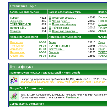
Статистика Top 5
Активные авторы тем
Самые отвечаемые темы
Наибо
48348
Породн
support
4512
Любители собак г....
23852
Персон
Джинджер
445
Что на душе ...
22166
Страни
TOPTERRTIGER
415
Померанский шпиц
20016
Продам
Восточный...
212
Тойчики сюда!
18056
Архив (
Samanta
194
Немецкая овчарка,...
Новые пользователи
Активные пользователи
Лучшая
Feederuun
06-08
Герка
21218
Герка
Thomasfliex
06-08
TOPTERRTIGER
19658
Annari
Alfredheext
06-08
Восточный...
14246
Baron
Ramirocatry
06-08
Samanta
14126
TOPT
GeorgFaina
06-08
Santa
13857
NATALI
Кто на форуме
Присутствуют
: 4572 (17 пользователей и 4555 гостей)
Рекорд одновременного пребывания 69,199, это было 16.07.2026 в 15:
Joshuawaind
,
RaymondUtiny
,
BuddyZroaft
,
Victorsuele
,
Ai kit
,
Feederuun
,
Форум Zoo.kZ статистика
Тем: 33,169, Сообщений: 1,405,616, Пользователи: 483,939,
Активные у
Приветствуем нового пользователя,
Feederuun
Сегодня день рождения у