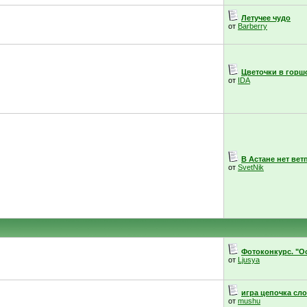
Летучее чудо
от
Barberry
Цветочки в горш
от
IDA
В Астане нет вет
от
SvetNik
Фотоконкурс. "Ос
от
Ljusya
игра цепочка сл
от
mushu