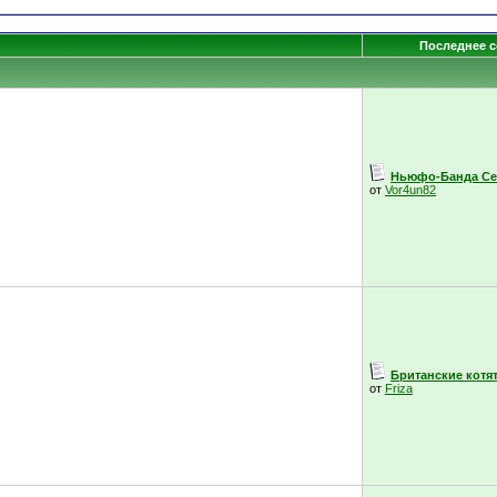
Последнее 
Ньюфо-Банда Се
от
Vor4un82
Британские котята
от
Friza