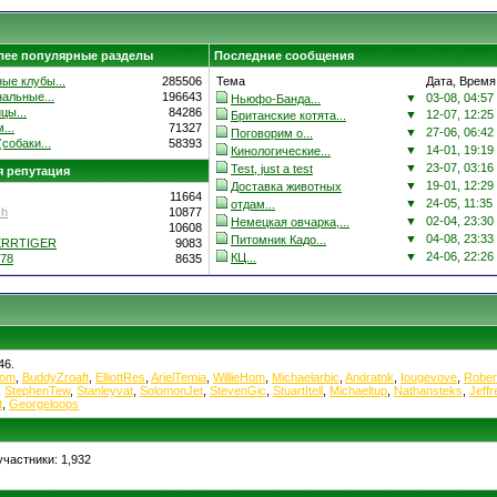
лее популярные разделы
Последние сообщения
ые клубы...
285506
Тема
Дата, Время
альные...
196643
▼
03-08, 04:57
Ньюфо-Банда...
цы...
84286
▼
12-07, 12:25
Британские котята...
...
71327
▼
27-06, 06:42
Поговорим о...
собаки...
58393
▼
14-01, 19:19
Кинологические...
▼
23-07, 03:16
Test, just a test
 репутация
▼
19-01, 12:29
Доставка животных
11664
▼
24-05, 11:35
отдам...
ch
10877
▼
02-04, 23:30
Немецкая овчарка,...
10608
▼
04-08, 23:33
Питомник Кадо...
ERRTIGER
9083
▼
24-06, 22:26
КЦ...
78
8635
46.
pom
,
BuddyZroaft
,
ElliottRes
,
ArielTemia
,
WillieHom
,
Michaelarbic
,
Andratnk
,
Iougevove
,
Rober
,
StephenTew
,
Stanleyvat
,
SolomonJet
,
StevenGic
,
StuartItell
,
Michaeltup
,
Nathansteks
,
Jeff
t
,
Georgeloops
частники: 1,932