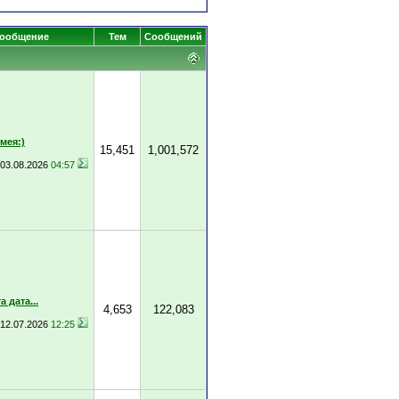
сообщение
Тем
Сообщений
мея:)
15,451
1,001,572
03.08.2026
04:57
 дата...
4,653
122,083
12.07.2026
12:25