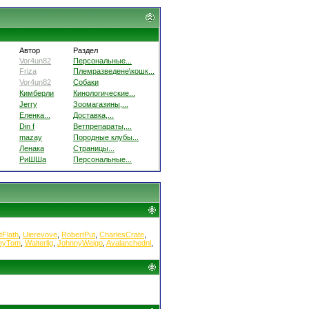
Автор
Раздел
Vor4un82
Персональные...
Friza
Племразведене\кошк...
Vor4un82
Собаки
Кимберли
Кинологические...
Jerry
Зоомагазины,...
Еленка...
Доставка,...
Din f
Ветпрепараты,...
mazay
Породные клубы...
Ленака
Страницы...
РиШШа
Персональные...
tFlath
,
Uierevove
,
RobertPut
,
CharlesCrate
,
reyTom
,
Walterlig
,
JohnnyWeigo
,
Avalanchednl
,