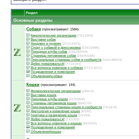
Раздел
Основные разделы
Собаки
(просматривают: 1584)
Кинологические организации
(70/12093)
Выставки собак
Хендлинг и груминг
(221/14463)
Спорт с собакой и дрессировка
(533/22996)
Породные клубы собак
(139/285506)
Страницы питомников собак
(254/84286)
Персональные страницы собак и сообществ
(516/196643)
Добро пожаловаться!
(77/21353)
Все вопросы новичков о собаках
(272/13612)
Поздравления и пожелания!
Объявления\собаки
Кошки
(просматривают: 144)
Фелинологические организации
(19/813)
Выставки кошек
Породные клубы кошек
(31/50606)
Страницы питомников кошек
(99/6170)
Персональные страницы кошек и сообществ
(74/1876)
Диетология и кормление кошек
(9/240)
Генетика и разведение кошек
(15/193)
Добро пожаловаться!
(13/1032)
Все вопросы новичков о кошках
(83/2324)
Поздравления и пожелания!
Объявления\кошки