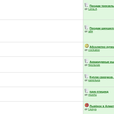
Продам трензель,
от
Lena.A
Продам шиншил
от
айя
Абсолютно ручны
от
cockatoo
Аквариумные ры
от
Крольчик
Куплю сверчков,
от
капелька
паук-птицеед
от
mushu
Львёнок в Алмат
от
Ljusya