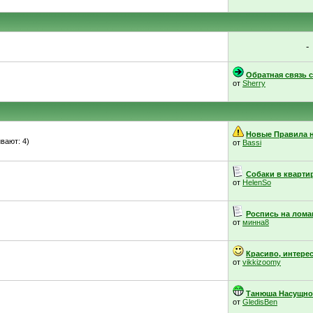
-
Обратная связь с.
от
Sherry
Новые Правила н
вают: 4)
от
Bassi
Собаки в кварти
от
HelenSo
Роспись на ломан
от
минна8
Красиво, интерес
от
vikkizoomy
Танюша Насущнова
от
GledisBen