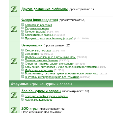
Другие домашние любимцы
(просматривают: 1)
Флора (цветоводство)
(просматривают: 54)
Комнатные растения
Садовые растения
Галереи (флора)
(42/4740)
Коллективные заказы
(20/2563)
Продам\отдам\куплю\возьму (флора)
(812/12946)
Ветеринария
(просматривают: 20)
Скорая вет. помощь
(172/1748)
Зоо доктор
(126/1571)
Проблемы связанные с размножением.
(30/600)
Терапевтические болезни
(25/250)
Хирургия , травматология и онкология
(30/316)
Кормление, диетология и уход за больными питомцами
(34/497)
Инфекции и паразиты
(31/551)
Болезни птиц, грызунов, диких и экзотических животных
(13/118)
Выставки и конференции по вет. тематике
(40/157)
Форумные игры, конкурсы и опросы
Zoo.Конкурсы и опросы
(просматривают: 10)
Текущие Zoo.Kонкурсы и опросы
Архив Zoo.Конкурсов
ZOO игры
(просматривают: 47)
Flash игрушки на Зоо тематику