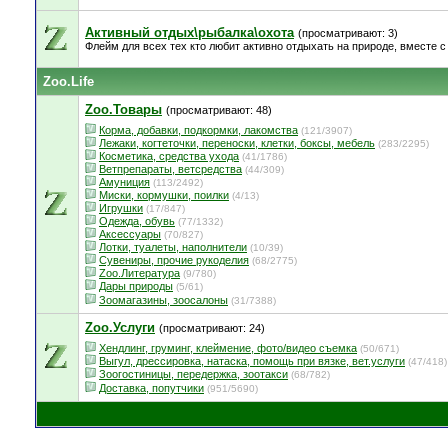
Активный отдых\рыбалка\охота
(просматривают: 3)
Флейм для всех тех кто любит активно отдыхать на природе, вместе с 
Zoo.Life
Zoo.Товары
(просматривают: 48)
Корма, добавки, подкормки, лакомства
(121/3907)
Лежаки, когтеточки, переноски, клетки, боксы, мебель
(283/2295)
Косметика, средства ухода
(41/1786)
Ветпрепараты, ветсредства
(44/309)
Амуниция
(113/2492)
Миски, кормушки, поилки
(4/13)
Игрушки
(17/847)
Одежда, обувь
(77/1332)
Аксессуары
(70/827)
Лотки, туалеты, наполнители
(10/39)
Сувениры, прочие рукоделия
(68/2775)
Zoo.Литература
(9/780)
Дары природы
(5/61)
Зоомагазины, зоосалоны
(31/7388)
Zoo.Услуги
(просматривают: 24)
Хендлинг, груминг, клеймение, фото/видео съемка
(50/671)
Выгул, дрессировка, натаска, помощь при вязке, вет.услуги
(47/418)
Зоогостиницы, передержка, зоотакси
(68/782)
Доставка, попутчики
(951/5690)