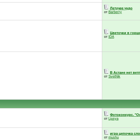
Летучее чудо
от
Barberry
Цветочки в горш
от
IDA
В Астане нет вет
от
SvetNik
Фотоконкурс. "Ос
от
Ljusya
игра цепочка сл
от
mushu