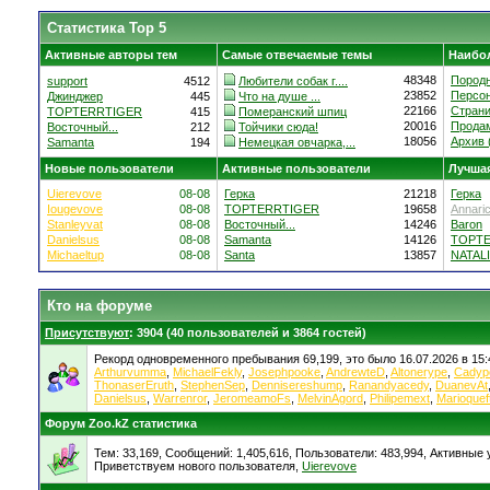
Статистика Top 5
Активные авторы тем
Самые отвечаемые темы
Наибо
48348
Породн
support
4512
Любители собак г....
23852
Персон
Джинджер
445
Что на душе ...
22166
Страни
TOPTERRTIGER
415
Померанский шпиц
20016
Продам
Восточный...
212
Тойчики сюда!
18056
Архив (
Samanta
194
Немецкая овчарка,...
Новые пользователи
Активные пользователи
Лучшая
Uierevove
08-08
Герка
21218
Герка
Iougevove
08-08
TOPTERRTIGER
19658
Annari
Stanleyvat
08-08
Восточный...
14246
Baron
Danielsus
08-08
Samanta
14126
TOPT
Michaeltup
08-08
Santa
13857
NATALI
Кто на форуме
Присутствуют
: 3904 (40 пользователей и 3864 гостей)
Рекорд одновременного пребывания 69,199, это было 16.07.2026 в 15:
Arthurvumma
,
MichaelFekly
,
Josephpooke
,
AndrewteD
,
Altonerype
,
Cady
ThonaserEruth
,
StephenSep
,
Dennisereshump
,
Ranandyacedy
,
DuanevAt
Danielsus
,
Warrenror
,
JeromeamoFs
,
MelvinAgord
,
Philipemext
,
Marioquef
Форум Zoo.kZ статистика
Тем: 33,169, Сообщений: 1,405,616, Пользователи: 483,994,
Активные у
Приветствуем нового пользователя,
Uierevove