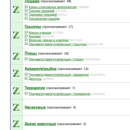
Лошади
(просматривают: 48)
Конно-спортивные мероприятия
(74/996)
Породы лошадей
(15/742)
Здоровье лошадей
(11/51)
Объявления лошади
Грызуны
(просматривают: 17)
Крысы и мыши
(17/740)
Кролики
(26/1106)
Морские свинки и хомячки
(52/3291)
Продам\отдам\куплю\возьму (грызуны)
(316/2740)
Птицы
(просматривают: 18)
Продам\отдам\куплю\возьму (птицы)
(263/2094)
Аквариум\рыбки
(просматривают: 13)
Продам\отдам\куплю\возьму (аквариум)
(512/2565)
Дискусы
(10/682)
Террариум
(просматривают: 7)
Продам\отдам\куплю\возьму (террариум)
(154/924)
Насекомые
(просматривают: 4)
Дикие животные
(просматривают: 2)