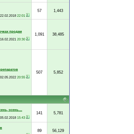
57
1,443
22.02.2018
22:01
очках продам
1,091
38,485
16.02.2021
20:30
препаратов
507
5,852
02.05.2022
20:55
ень, осень....
141
5,781
05.02.2018
15:43
ов
89
56,129