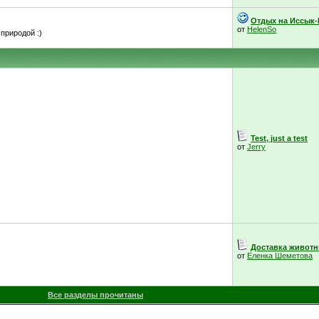
Отдых на Иссык-
от
HelenSo
природой :)
Test, just a test
от
Jerry
Доставка живот
от
Еленка Шеметова
Все разделы прочитаны