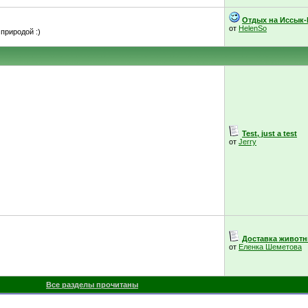
Отдых на Иссык-
от
HelenSo
природой :)
Test, just a test
от
Jerry
Доставка живот
от
Еленка Шеметова
Все разделы прочитаны