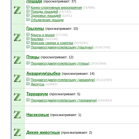
Лошади
(просматривают: 37)
Конно-спортивные мероприятия
(74/996)
Породы лошадей
(15/742)
Здоровье лошадей
(11/51)
Объявления лошади
Грызуны
(просматривают: 15)
Крысы и мыши
(17/740)
Кролики
(26/1106)
Морские свинки и хомячки
(52/3291)
Продам\отдам\куплю\возьму (грызуны)
(316/2740)
Птицы
(просматривают: 12)
Продам\отдам\куплю\возьму (птицы)
(263/2094)
Аквариум\рыбки
(просматривают: 14)
Продам\отдам\куплю\возьму (аквариум)
(512/2565)
Дискусы
(10/682)
Террариум
(просматривают: 5)
Продам\отдам\куплю\возьму (террариум)
(154/924)
Насекомые
(просматривают: 1)
Дикие животные
(просматривают: 2)