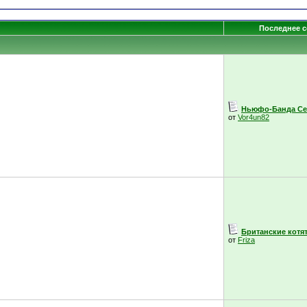
Последнее 
Ньюфо-Банда Се
от
Vor4un82
Британские котята
от
Friza