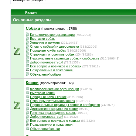
Раздел
Основные разделы
Собаки
(просматривают: 1788)
Кинологические организации
(70/12093)
Выставки собак
Хендлинг и груминг
(221/14463)
Спорт с собакой и дрессировка
(533/22996)
Породные клубы собак
(139/285506)
Страницы питомников собак
(254/84286)
Персональные страницы собак и сообществ
(516/196643)
Добро пожаловаться!
(77/21353)
Все вопросы новичков о собаках
(272/13612)
Поздравления и пожелания!
Объявления\собаки
Кошки
(просматривают: 163)
Фелинологические организации
(19/813)
Выставки кошек
Породные клубы кошек
(31/50606)
Страницы питомников кошек
(99/6170)
Персональные страницы кошек и сообществ
(74/1876)
Диетология и кормление кошек
(9/240)
Генетика и разведение кошек
(15/193)
Добро пожаловаться!
(13/1032)
Все вопросы новичков о кошках
(83/2324)
Поздравления и пожелания!
Объявления\кошки