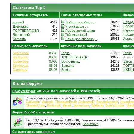
Статистика Top 5
Активные авторы тем
Самые отвечаемые темы
Наибо
48348
Породн
support
4512
Любители собак г....
23852
Персон
Джинджер
445
Что на душе ...
22166
Страни
TOPTERRTIGER
415
Померанский шпиц
20016
Продам
Восточный...
212
Тойчики сюда!
18056
Архив (
Samanta
194
Немецкая овчарка,...
Новые пользователи
Активные пользователи
Лучшая
Sqorevove
08-08
Герка
21218
Герка
Uierevove
08-08
TOPTERRTIGER
19658
Annari
Iougevove
08-08
Восточный...
14246
Baron
Stanleyvat
08-08
Samanta
14126
TOPT
Danielsus
08-08
Santa
13857
NATALI
Кто на форуме
Присутствуют
: 4012 (28 пользователей и 3984 гостей)
Рекорд одновременного пребывания 69,199, это было 16.07.2026 в 15:
Cadypom
,
Victordit
,
ThonaserEruth
,
AndrewteD
,
Ranandyacedy
,
Josephp
CharlesCrate
,
Borismok
,
lifenek
,
Sqorevove
,
Walterlig
,
BuddyEmbon
,
Step
Форум Zoo.kZ статистика
Тем: 33,169, Сообщений: 1,405,616, Пользователи: 483,995,
Активные у
Приветствуем нового пользователя,
Sqorevove
Сегодня день рождения у