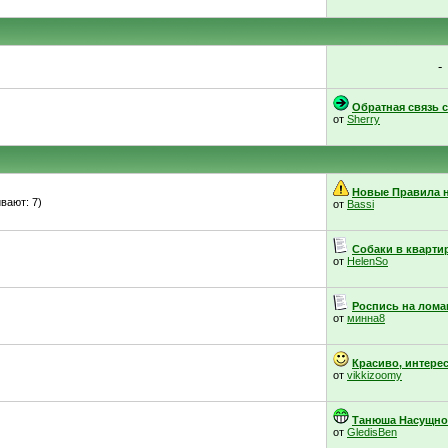
-
Обратная связь с.
от
Sherry
Новые Правила н
вают: 7)
от
Bassi
Собаки в кварти
от
HelenSo
Роспись на ломан
от
минна8
Красиво, интерес
от
vikkizoomy
Танюша Насущнова
от
GledisBen