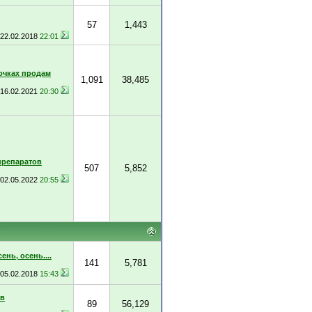
57
1,443
22.02.2018
22:01
очках продам
1,091
38,485
16.02.2021
20:30
препаратов
507
5,852
02.05.2022
20:55
ень, осень....
141
5,781
05.02.2018
15:43
ов
89
56,129