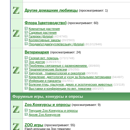
Другие домашние любимцы
(просматривают: 1)
Флора (цветоводство)
(просматривают: 60)
Комнатные растения
Садовые растения
Галереи (флора)
(42/4740)
Коллективные заказы
(20/2563)
Продам\отдам\куплю\возьму (флора)
(812/12946)
Ветеринария
(просматривают: 24)
Скорая вет. помощь
(172/1748)
Зоо доктор
(126/1571)
Проблемы связанные с размножением.
(30/600)
Терапевтические болезни
(25/250)
Хирургия , травматология и онкология
(30/316)
Кормление, диетология и уход за больными питомцами
(34/497)
Инфекции и паразиты
(31/551)
Болезни птиц, грызунов, диких и экзотических животных
(13/118)
Выставки и конференции по вет. тематике
(40/157)
Форумные игры, конкурсы и опросы
Zoo.Конкурсы и опросы
(просматривают: 9)
Текущие Zoo.Kонкурсы и опросы
Архив Zoo.Конкурсов
ZOO игры
(просматривают: 55)
Flash игрушки на Зоо тематику