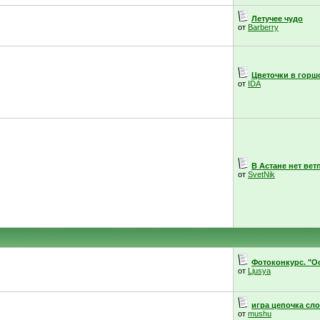
Летучее чудо
от
Barberry
Цветочки в горш
от
IDA
В Астане нет вет
от
SvetNik
Фотоконкурс. "Ос
от
Ljusya
игра цепочка сл
от
mushu