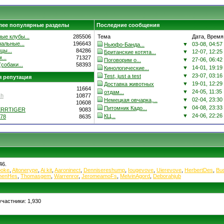
лее популярные разделы
Последние сообщения
ые клубы...
285506
Тема
Дата, Время
альные...
196643
▼
03-08, 04:57
Ньюфо-Банда...
цы...
84286
▼
12-07, 12:25
Британские котята...
...
71327
▼
27-06, 06:42
Поговорим о...
собаки...
58393
▼
14-01, 19:19
Кинологические...
▼
23-07, 03:16
Test, just a test
 репутация
▼
19-01, 12:29
Доставка животных
11664
▼
24-05, 11:35
отдам...
ch
10877
▼
02-04, 23:30
Немецкая овчарка,...
10608
▼
04-08, 23:33
Питомник Кадо...
ERRTIGER
9083
▼
24-06, 22:26
КЦ...
78
8635
46.
ooke
,
Altonerype
,
Ai kit
,
Aaroninect
,
Dennisereshump
,
Iougevove
,
Uierevove
,
HerbertDes
,
Bu
henHes
,
Thomasgem
,
Warrenror
,
JeromeamoFs
,
MelvinAgord
,
Deborahjub
частники: 1,930