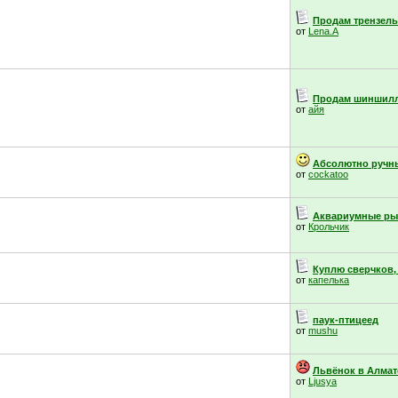
Продам трензель,
от
Lena.A
Продам шиншил
от
айя
Абсолютно ручны
от
cockatoo
Аквариумные ры
от
Крольчик
Куплю сверчков,
от
капелька
паук-птицеед
от
mushu
Львёнок в Алмат
от
Ljusya