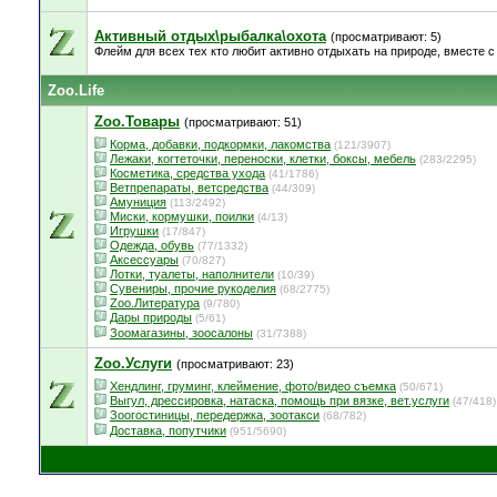
Активный отдых\рыбалка\охота
(просматривают: 5)
Флейм для всех тех кто любит активно отдыхать на природе, вместе с 
Zoo.Life
Zoo.Товары
(просматривают: 51)
Корма, добавки, подкормки, лакомства
(121/3907)
Лежаки, когтеточки, переноски, клетки, боксы, мебель
(283/2295)
Косметика, средства ухода
(41/1786)
Ветпрепараты, ветсредства
(44/309)
Амуниция
(113/2492)
Миски, кормушки, поилки
(4/13)
Игрушки
(17/847)
Одежда, обувь
(77/1332)
Аксессуары
(70/827)
Лотки, туалеты, наполнители
(10/39)
Сувениры, прочие рукоделия
(68/2775)
Zoo.Литература
(9/780)
Дары природы
(5/61)
Зоомагазины, зоосалоны
(31/7388)
Zoo.Услуги
(просматривают: 23)
Хендлинг, груминг, клеймение, фото/видео съемка
(50/671)
Выгул, дрессировка, натаска, помощь при вязке, вет.услуги
(47/418)
Зоогостиницы, передержка, зоотакси
(68/782)
Доставка, попутчики
(951/5690)