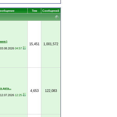
сообщение
Тем
Сообщений
мея:)
15,451
1,001,572
03.08.2026
04:57
 дата...
4,653
122,083
12.07.2026
12:25