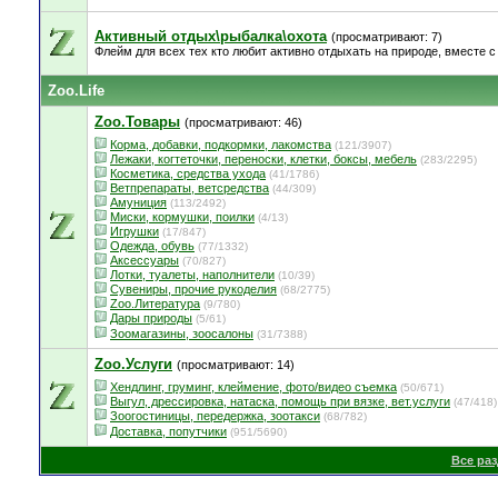
Активный отдых\рыбалка\охота
(просматривают: 7)
Флейм для всех тех кто любит активно отдыхать на природе, вместе с 
Zoo.Life
Zoo.Товары
(просматривают: 46)
Корма, добавки, подкормки, лакомства
(121/3907)
Лежаки, когтеточки, переноски, клетки, боксы, мебель
(283/2295)
Косметика, средства ухода
(41/1786)
Ветпрепараты, ветсредства
(44/309)
Амуниция
(113/2492)
Миски, кормушки, поилки
(4/13)
Игрушки
(17/847)
Одежда, обувь
(77/1332)
Аксессуары
(70/827)
Лотки, туалеты, наполнители
(10/39)
Сувениры, прочие рукоделия
(68/2775)
Zoo.Литература
(9/780)
Дары природы
(5/61)
Зоомагазины, зоосалоны
(31/7388)
Zoo.Услуги
(просматривают: 14)
Хендлинг, груминг, клеймение, фото/видео съемка
(50/671)
Выгул, дрессировка, натаска, помощь при вязке, вет.услуги
(47/418)
Зоогостиницы, передержка, зоотакси
(68/782)
Доставка, попутчики
(951/5690)
Все ра