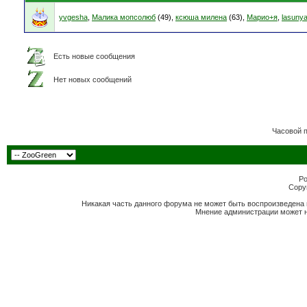
yvgesha
,
Малика мопсолюб
(49),
ксюша милена
(63),
Марио+я
,
lasuny
Есть новые сообщения
Нет новых сообщений
Часовой 
Po
Copyr
Никакая часть данного форума не может быть воспроизведена 
Мнение администрации может н