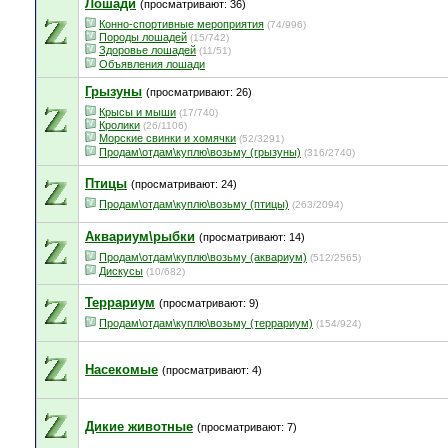
Лошади
(просматривают: 36)
Конно-спортивные мероприятия
(74/996)
Породы лошадей
(15/742)
Здоровье лошадей
(11/51)
Объявления лошади
Грызуны
(просматривают: 26)
Крысы и мыши
(17/740)
Кролики
(26/1106)
Морские свинки и хомячки
(52/3291)
Продам\отдам\куплю\возьму (грызуны)
(316/2740)
Птицы
(просматривают: 24)
Продам\отдам\куплю\возьму (птицы)
(263/2094)
Аквариум\рыбки
(просматривают: 14)
Продам\отдам\куплю\возьму (аквариум)
(512/2565)
Дискусы
(10/682)
Террариум
(просматривают: 9)
Продам\отдам\куплю\возьму (террариум)
(154/924)
Насекомые
(просматривают: 4)
Дикие животные
(просматривают: 7)