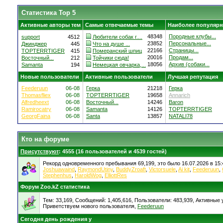
Статистика Top 5
Активные авторы тем
Самые отвечаемые темы
Наиболее популярн
48348
Породные клубы...
support
4512
Любители собак г....
23852
Персональные...
Джинджер
445
Что на душе ...
22166
Страницы...
TOPTERRTIGER
415
Померанский шпиц
20016
Продам...
Восточный...
212
Тойчики сюда!
18056
Архив (собаки...
Samanta
194
Немецкая овчарка,...
Новые пользователи
Активные пользователи
Лучшая репутация
Feederuun
06-08
Герка
21218
Герка
Thomasfliex
06-08
TOPTERRTIGER
19658
Annarich
Alfredheext
06-08
Восточный...
14246
Baron
Ramirocatry
06-08
Samanta
14126
TOPTERRTIGER
GeorgFaina
06-08
Santa
13857
NATALI78
Кто на форуме
Присутствуют
: 4555 (16 пользователей и 4539 гостей)
Рекорд одновременного пребывания 69,199, это было 16.07.2026 в 15:
Joshuawaind
,
RaymondUtiny
,
BuddyZroaft
,
Victorsuele
,
Ai kit
,
Feederuun
,
Stephenhus
,
HaroldWog
,
ElliottRes
Форум Zoo.kZ статистика
Тем: 33,169, Сообщений: 1,405,616, Пользователи: 483,939,
Активные у
Приветствуем нового пользователя,
Feederuun
Сегодня день рождения у