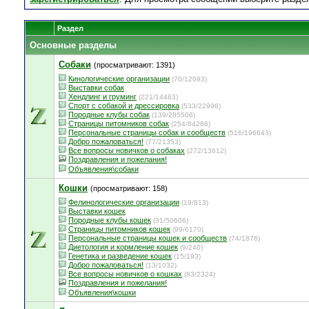
Раздел
Основные разделы
Собаки
(просматривают: 1391)
Кинологические организации
(70/12093)
Выставки собак
Хендлинг и груминг
(221/14463)
Спорт с собакой и дрессировка
(533/22996)
Породные клубы собак
(139/285506)
Страницы питомников собак
(254/84286)
Персональные страницы собак и сообществ
(516/196643)
Добро пожаловаться!
(77/21353)
Все вопросы новичков о собаках
(272/13612)
Поздравления и пожелания!
Объявления\собаки
Кошки
(просматривают: 158)
Фелинологические организации
(19/813)
Выставки кошек
Породные клубы кошек
(31/50606)
Страницы питомников кошек
(99/6170)
Персональные страницы кошек и сообществ
(74/1876)
Диетология и кормление кошек
(9/240)
Генетика и разведение кошек
(15/193)
Добро пожаловаться!
(13/1032)
Все вопросы новичков о кошках
(83/2324)
Поздравления и пожелания!
Объявления\кошки