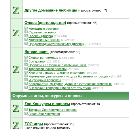
Другие домашние любимцы
(просматривают: 7)
Флора (цветоводство)
(просматривают: 45)
Комнатные растения
Садовые растения
Галереи (флора)
(42/4740)
Коллективные заказы
(20/2563)
Продам\отдам\куплю\возьму (флора)
(812/12946)
Ветеринария
(просматривают: 52)
Скорая вет. помощь
(172/1748)
Зоо доктор
(126/1571)
Проблемы связанные с размножением.
(30/600)
Терапевтические болезни
(25/250)
Хирургия , травматология и онкология
(30/316)
Кормление, диетология и уход за больными питомцами
(34/497)
Инфекции и паразиты
(31/551)
Болезни птиц, грызунов, диких и экзотических животных
(13/118)
Выставки и конференции по вет. тематике
(40/157)
Форумные игры, конкурсы и опросы
Zoo.Конкурсы и опросы
(просматривают: 8)
Текущие Zoo.Kонкурсы и опросы
Архив Zoo.Конкурсов
ZOO игры
(просматривают: 29)
Flash игрушки на Зоо тематику