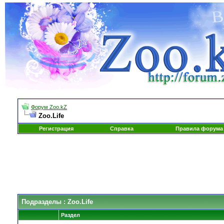
Форум Zoo.kZ
Zoo.Life
Регистрация
Справка
Правила форума
Подразделы
: Zoo.Life
Раздел