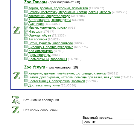
Zoo.Товары
(просматривают: 60)
Корма, добавки, подкормки, лакомства
(121/3907)
Лежаки, когтеточки, переноски, клетки, боксы, мебель
(283/2295)
Косметика, средства ухода
(41/1786)
Ветпрепараты, ветсредства
(44/309)
Амуниция
(113/2492)
Миски, кормушки, поилки
(4/13)
Игрушки
(17/847)
Одежда, обувь
(77/1332)
Аксессуары
(70/827)
Лотки, туалеты, наполнители
(10/39)
Сувениры, прочие рукоделия
(68/2775)
Zoo.Литература
(9/780)
Дары природы
(5/61)
Зоомагазины, зоосалоны
(31/7388)
Zoo.Услуги
(просматривают: 19)
Хендлинг, груминг, клеймение, фото/видео съемка
(50/671)
Выгул, дрессировка, натаска, помощь при вязке, вет.услуги
(47/418)
Зоогостиницы, передержка, зоотакси
(68/782)
Доставка, попутчики
(951/5690)
Есть новые сообщения
Нет новых сообщений
Быстрый переход