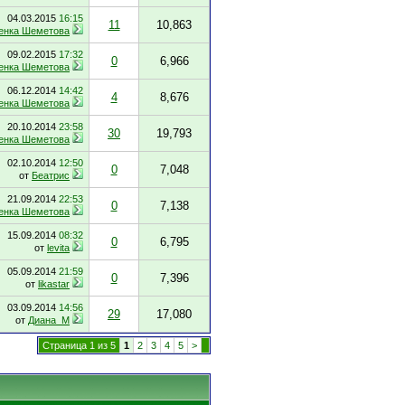
04.03.2015
16:15
11
10,863
енка Шеметова
09.02.2015
17:32
0
6,966
енка Шеметова
06.12.2014
14:42
4
8,676
енка Шеметова
20.10.2014
23:58
30
19,793
енка Шеметова
02.10.2014
12:50
0
7,048
от
Беатрис
21.09.2014
22:53
0
7,138
енка Шеметова
15.09.2014
08:32
0
6,795
от
levita
05.09.2014
21:59
0
7,396
от
likastar
03.09.2014
14:56
29
17,080
от
Диана_М
Страница 1 из 5
1
2
3
4
5
>