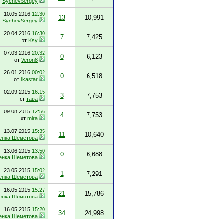
т
SychevSergey
10.05.2016
12:30
13
10,991
т
SychevSergey
20.04.2016
16:30
7
7,425
от
Ksy
07.03.2016
20:32
0
6,123
от
Veron8
26.01.2016
00:02
0
6,518
от
likastar
02.09.2015
16:15
3
7,753
от
тава
09.08.2015
12:56
4
7,753
от
mira
13.07.2015
15:35
11
10,640
енка Шеметова
13.06.2015
13:50
0
6,688
енка Шеметова
23.05.2015
15:02
1
7,291
енка Шеметова
16.05.2015
15:27
21
15,786
енка Шеметова
16.05.2015
15:20
34
24,998
енка Шеметова