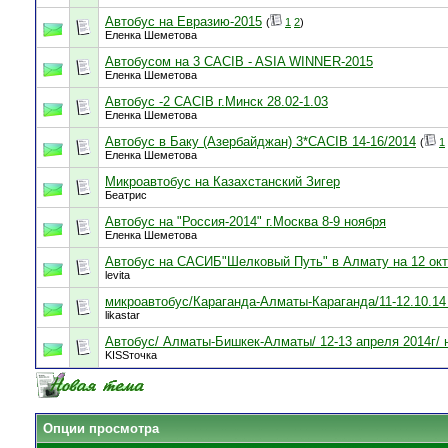
Автобус на Евразию-2015
(
1
2
)
Еленка Шеметова
Автобусом на 3 CACIB - ASIA WINNER-2015
Еленка Шеметова
Автобус -2 САСIB г.Минск 28.02-1.03
Еленка Шеметова
Автобус в Баку (Азербайджан) 3*САСIB 14-16/2014
(
1
Еленка Шеметова
Микроавтобус на Казахстанский Зигер
Беатрис
Автобус на "Россия-2014" г.Москва 8-9 ноября
Еленка Шеметова
Автобус на САСИБ"Шелковый Путь" в Алмату на 12 октя
levita
микроавтобус/Караганда-Алматы-Караганда/11-12.1
likastar
Автобус/ Алматы-Бишкек-Алматы/ 12-13 апреля 2014г/
KISSточка
Опции просмотра