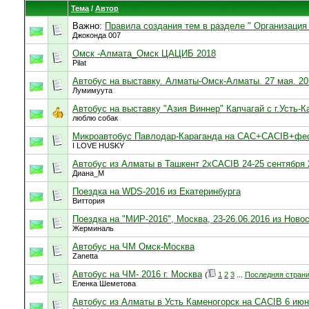
Тема
/
Автор
Важно:
Правила создания тем в разделе " Организация 
Джоконда 007
Омск -Алмата_Омск ЦАЦИБ 2018
Pilat
Автобус на выставку. Алматы-Омск-Алматы. 27 мая. 20
Лумимуута
Автобус на выставку "Азия Виннер" Капчагай с г.Усть-
люблю собак
Микроавтобус Павлодар-Караганда на САС+CACIB+фест
I LOVE HUSKY
Автобус из Алматы в Ташкент 2xCACIB 24-25 сентября 
Диана_М
Поездка на WDS-2016 из Екатеринбурга
Виттория
Поездка на "МИР-2016", Москва, 23-26.06.2016 из Ново
Жерминаль
Автобус на ЧМ Омск-Москва
Zanetta
Автобус на ЧМ- 2016 г. Москва
(
1
2
3
...
Последняя стран
Еленка Шеметова
Автобус из Алматы в Усть Каменогорск на CACIB 6 ию