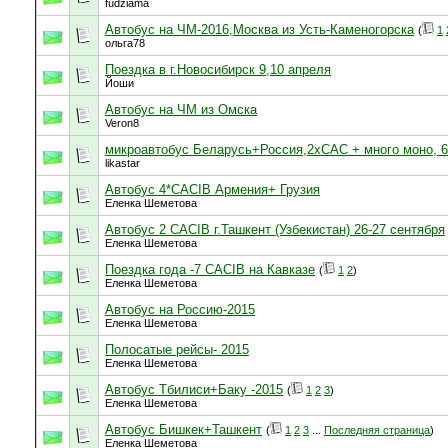
fudziama
Автобус на ЧМ-2016,Москва из Усть-Каменогорска
(
1
ольга78
Поездка в г.Новосибирск 9,10 апреля
Йоши
Автобус на ЧМ из Омска
Veron8
микроавтобус Беларусь+Россия,2хСАС + много моно, 6
likastar
Автобус 4*СACIB Армения+ Грузия
Еленка Шеметова
Автобус 2 СACIB г.Ташкент (Узбекистан) 26-27 сентября
Еленка Шеметова
Поездка года -7 CACIB на Кавказе
(
1
2
)
Еленка Шеметова
Автобус на Россию-2015
Еленка Шеметова
Полосатые рейсы- 2015
Еленка Шеметова
Автобус Тбилиси+Баку -2015
(
1
2
3
)
Еленка Шеметова
Автобус Бишкек+Ташкент
(
1
2
3
...
Последняя страница
)
Еленка Шеметова