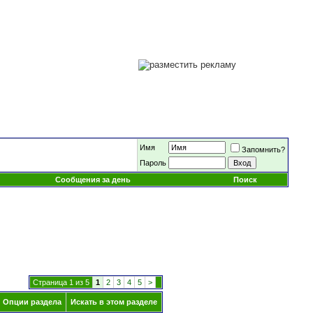
Имя
Запомнить?
Пароль
Сообщения за день
Поиск
Страница 1 из 5
1
2
3
4
5
>
Опции раздела
Искать в этом разделе