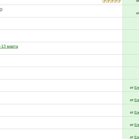
о
2
)
о
-13 марта
от
Ел
от
Ел
от
Ел
от
Ел
от
Ел