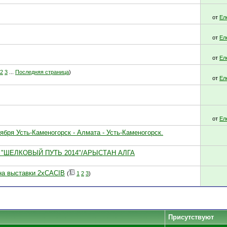
от
Ел
от
Ел
от
Ел
2
3
...
Последняя страница
)
от
Ел
от
Ел
бря Усть-Каменогорск - Алмата - Усть-Каменогорск.
0.14 "ШЕЛКОВЫЙ ПУТЬ 2014"/АРЫСТАН АЛГА
 на выставки 2хCACIB
(
1
2
3
)
Присутствуют