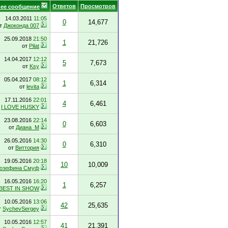
Ответов
Просмотров
ее сообщение
14.03.2011
11:05
0
14,677
т
Джоконда 007
25.09.2018
21:50
1
21,726
от
Pilat
14.04.2017
12:12
5
7,673
от
Ksy
05.04.2017
08:12
1
6,314
от
levita
17.11.2016
22:01
4
6,461
т
I LOVE HUSKY
23.08.2016
22:14
0
6,603
от
Диана_М
26.05.2016
14:30
0
6,310
от
Виттория
19.05.2016
20:18
10
10,009
озефина Смуф
16.05.2016
16:20
1
6,257
BEST IN SHOW
10.05.2016
13:06
42
25,635
т
SychevSergey
10.05.2016
12:57
41
21,391