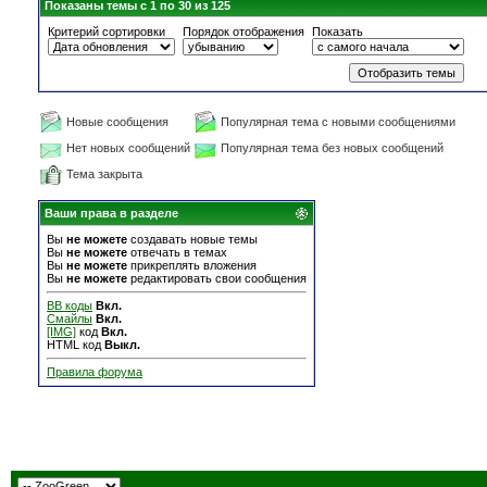
Показаны темы с 1 по 30 из 125
Критерий сортировки
Порядок отображения
Показать
Новые сообщения
Популярная тема с новыми сообщениями
Нет новых сообщений
Популярная тема без новых сообщений
Тема закрыта
Ваши права в разделе
Вы
не можете
создавать новые темы
Вы
не можете
отвечать в темах
Вы
не можете
прикреплять вложения
Вы
не можете
редактировать свои сообщения
BB коды
Вкл.
Смайлы
Вкл.
[IMG]
код
Вкл.
HTML код
Выкл.
Правила форума