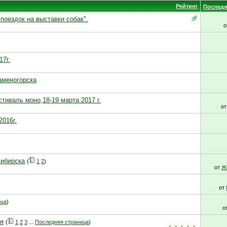
Рейтинг
Последн
поездок на выставки собак".
о
17г.
Каменогорска
иваль моно,18-19 марта 2017 г.
о
2016г.
сибирска
(
1
2
)
от
Ж
от
ица
)
о
ня
(
1
2
3
...
Последняя страница
)