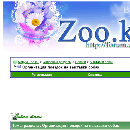
Форум Zoo.kZ
>
Основные разделы
>
Собаки
>
Выставки собак
Организация поездок на выставки собак
Регистрация
Справка
Темы раздела
: Организация поездок на выставки собак