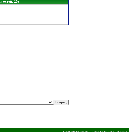
 гостей: 13)
Обратная связь
-
Форум Zoo.kZ
-
Вверх