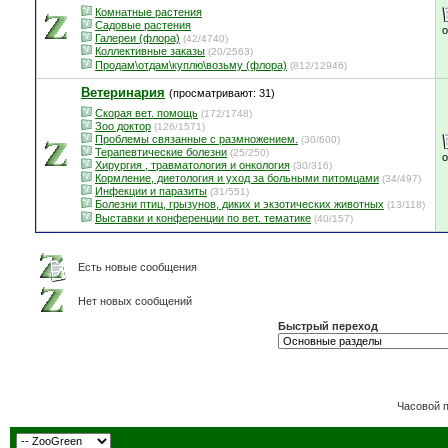
Комнатные растения
Садовые растения
Галереи (флора)
(42/4740)
Коллективные заказы
(20/2563)
Продам\отдам\куплю\возьму (флора)
(812/12946)
Ветеринария
(просматривают: 31)
Скорая вет. помощь
(172/1748)
Зоо доктор
(126/1571)
Проблемы связанные с размножением.
(30/600)
Терапевтические болезни
(25/250)
Хирургия , травматология и онкология
(30/316)
Кормление, диетология и уход за больными питомцами
(34/497)
Инфекции и паразиты
(31/551)
Болезни птиц, грызунов, диких и экзотических животных
(13/118)
Выставки и конференции по вет. тематике
(40/157)
Есть новые сообщения
Нет новых сообщений
Быстрый переход
Часовой 