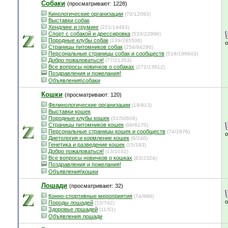
Собаки
(просматривают: 1228)
Кинологические организации
(70/12093)
Выставки собак
Хендлинг и груминг
(221/14463)
Спорт с собакой и дрессировка
(533/22996)
Породные клубы собак
(139/285506)
Страницы питомников собак
(254/84286)
Персональные страницы собак и сообществ
(516/196643)
Добро пожаловаться!
(77/21353)
Все вопросы новичков о собаках
(272/13612)
Поздравления и пожелания!
Объявления\собаки
Кошки
(просматривают: 120)
Фелинологические организации
(19/813)
Выставки кошек
Породные клубы кошек
(31/50606)
Страницы питомников кошек
(99/6170)
Персональные страницы кошек и сообществ
(74/1876)
Диетология и кормление кошек
(9/240)
Генетика и разведение кошек
(15/193)
Добро пожаловаться!
(13/1032)
Все вопросы новичков о кошках
(83/2324)
Поздравления и пожелания!
Объявления\кошки
Лошади
(просматривают: 32)
Конно-спортивные мероприятия
(74/996)
Породы лошадей
(15/742)
Здоровье лошадей
(11/51)
Объявления лошади