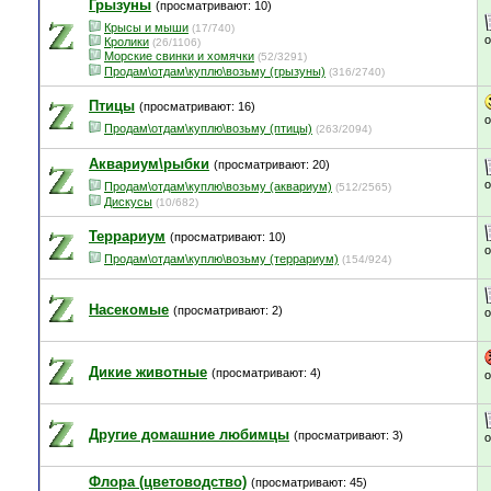
Грызуны
(просматривают: 10)
Крысы и мыши
(17/740)
Кролики
(26/1106)
Морские свинки и хомячки
(52/3291)
Продам\отдам\куплю\возьму (грызуны)
(316/2740)
Птицы
(просматривают: 16)
Продам\отдам\куплю\возьму (птицы)
(263/2094)
Аквариум\рыбки
(просматривают: 20)
Продам\отдам\куплю\возьму (аквариум)
(512/2565)
Дискусы
(10/682)
Террариум
(просматривают: 10)
Продам\отдам\куплю\возьму (террариум)
(154/924)
Насекомые
(просматривают: 2)
Дикие животные
(просматривают: 4)
Другие домашние любимцы
(просматривают: 3)
Флора (цветоводство)
(просматривают: 45)