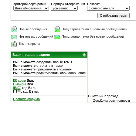
Критерий сортировки
Порядок отображения
Показать
Новые сообщения
Популярная тема с новыми сообщениями
Нет новых сообщений
Популярная тема без новых сообщений
Тема закрыта
Ваши права в разделе
Вы
не можете
создавать новые темы
Вы
не можете
отвечать в темах
Вы
не можете
прикреплять вложения
Вы
не можете
редактировать свои сообщения
BB коды
Вкл.
Смайлы
Вкл.
[IMG]
код
Вкл.
HTML код
Выкл.
Быстрый переход
Правила форума