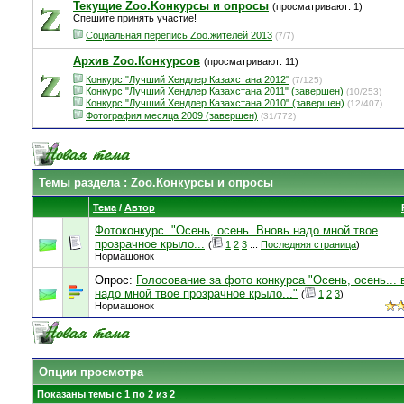
Текущие Zoo.Kонкурсы и опросы
(просматривают: 1)
Спешите принять участие!
Социальная перепись Zoo.жителей 2013
(7/7)
Архив Zoo.Конкурсов
(просматривают: 11)
Конкурс "Лучший Хендлер Казахстана 2012"
(7/125)
Конкурс "Лучший Хендлер Казахстана 2011" (завершен)
(10/253)
Конкурс "Лучший Хендлер Казахстана 2010" (завершен)
(12/407)
Фотография месяца 2009 (завершен)
(31/772)
Темы раздела
: Zoo.Конкурсы и опросы
Тема
/
Автор
Фотоконкурс. "Осень, осень. Вновь надо мной твое
прозрачное крыло...
(
1
2
3
...
Последняя страница
)
Нормашонок
Опрос:
Голосование за фото конкурса "Осень, осень... 
надо мной твое прозрачное крыло..."
(
1
2
3
)
Нормашонок
Опции просмотра
Показаны темы с 1 по 2 из 2