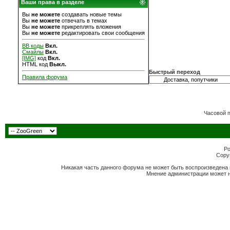
Ваши права в разделе
Вы
не можете
создавать новые темы
Вы
не можете
отвечать в темах
Вы
не можете
прикреплять вложения
Вы
не можете
редактировать свои сообщения
BB коды
Вкл.
Смайлы
Вкл.
[IMG]
код
Вкл.
HTML код
Выкл.
Быстрый переход
Правила форума
Часовой 
Po
Copyr
Никакая часть данного форума не может быть воспроизведена 
Мнение администрации может н