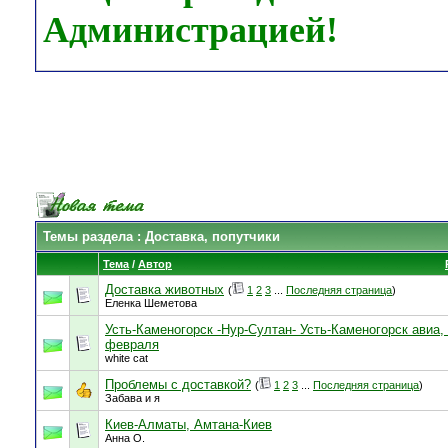
Администрацией!
Темы раздела
: Доставка, попутчики
Тема
/
Автор
Доставка животных
(
1
2
3
...
Последняя страница
)
Еленка Шеметова
Усть-Каменогорск -Нур-Султан- Усть-Каменогорск авиа, 
февраля
white cat
Проблемы с доставкой?
(
1
2
3
...
Последняя страница
)
Забава и я
Киев-Алматы, Амтана-Киев
Анна О.