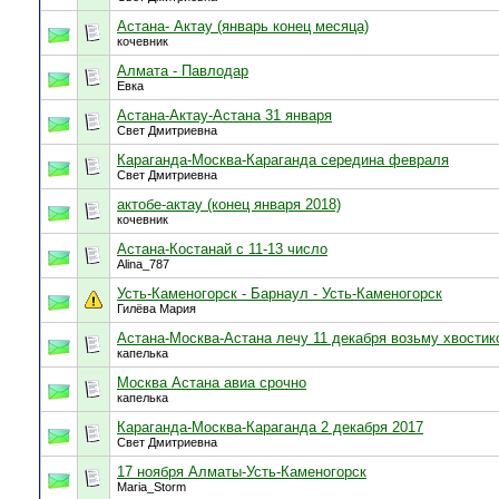
Астана- Актау (январь конец месяца)
кочевник
Алмата - Павлодар
Евка
Астана-Актау-Астана 31 января
Свет Дмитриевна
Караганда-Москва-Караганда середина февраля
Свет Дмитриевна
актобе-актау (конец января 2018)
кочевник
Астана-Костанай с 11-13 число
Alina_787
Усть-Каменогорск - Барнаул - Усть-Каменогорск
Гилёва Мария
Астана-Москва-Астана лечу 11 декабря возьму хвостик
капелька
Москва Астана авиа срочно
капелька
Караганда-Москва-Караганда 2 декабря 2017
Свет Дмитриевна
17 ноября Алматы-Усть-Каменогорск
Maria_Storm