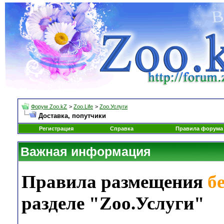
Форум Zoo.kZ
>
Zoo.Life
>
Zoo.Услуги
Доставка, попутчики
Регистрация
Справка
Правила форума
Важная информация
Правила размещения
б
разделе "Zoo.Услуги"