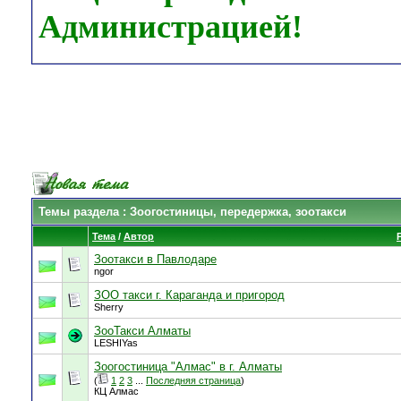
Администрацией!
Темы раздела
: Зоогостиницы, передержка, зоотакси
Тема
/
Автор
Зоотакси в Павлодаре
ngor
ЗОО такси г. Караганда и пригород
Sherry
ЗооТакси Алматы
LESHIYas
Зоогостиница "Алмас" в г. Алматы
(
1
2
3
...
Последняя страница
)
КЦ Алмас