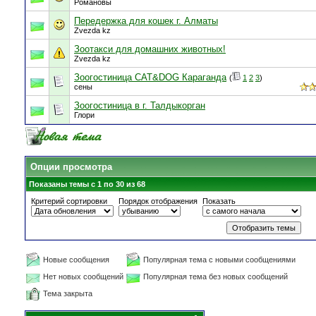
Романовы
Передержка для кошек г. Алматы
Zvezda kz
Зоотакси для домашних животных!
Zvezda kz
Зоогостиница CAT&DOG Караганда
(
1
2
3
)
сены
Зоогостиница в г. Талдыкорган
Глори
Опции просмотра
Показаны темы с 1 по 30 из 68
Критерий сортировки
Порядок отображения
Показать
Новые сообщения
Популярная тема с новыми сообщениями
Нет новых сообщений
Популярная тема без новых сообщений
Тема закрыта