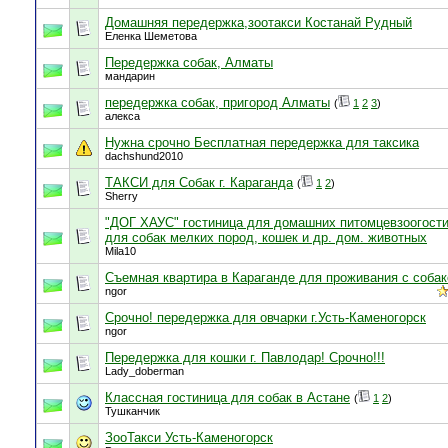
Домашняя передержка,зоотакси Костанай Рудный
Еленка Шеметова
Передержка собак, Алматы
мандарин
передержка собак, пригород Алматы
(
1
2
3
)
алекса
Нужна срочно Бесплатная передержка для таксика
dachshund2010
ТАКСИ для Собак г. Караганда
(
1
2
)
Sherry
"ДОГ ХАУС" гостиница для домашних питомцевзоогост
для собак мелких пород, кошек и др. дом. животных
Mila10
Съемная квартира в Караганде для проживания с собак
ngor
Срочно! передержка для овчарки г.Усть-Каменогорск
ngor
Передержка для кошки г. Павлодар! Срочно!!!
Lady_doberman
Классная гостиница для собак в Астане
(
1
2
)
Тушканчик
ЗооТакси Усть-Каменогорск