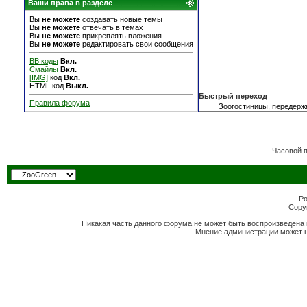
Ваши права в разделе
Вы
не можете
создавать новые темы
Вы
не можете
отвечать в темах
Вы
не можете
прикреплять вложения
Вы
не можете
редактировать свои сообщения
BB коды
Вкл.
Смайлы
Вкл.
[IMG]
код
Вкл.
HTML код
Выкл.
Быстрый переход
Правила форума
Часовой 
Po
Copyr
Никакая часть данного форума не может быть воспроизведена 
Мнение администрации может н