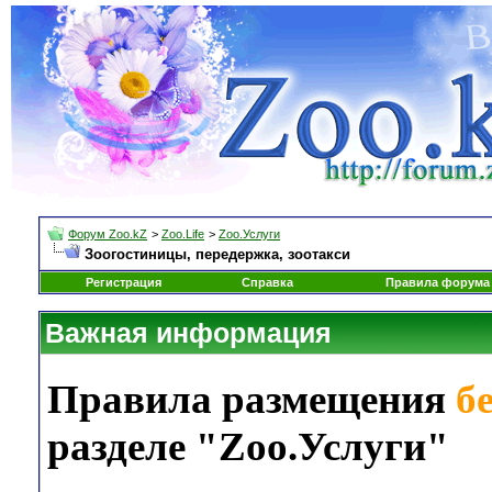
Форум Zoo.kZ
>
Zoo.Life
>
Zoo.Услуги
Зоогостиницы, передержка, зоотакси
Регистрация
Справка
Правила форума
Важная информация
Правила размещения
б
разделе "Zoo.Услуги"