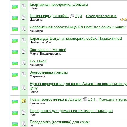
Квартирная передержка г.Алматы
Шаня
Гостинница для собак.
(
1
2
3
...
Последняя страница
)
Царевна
Современная зоогостиница К-9 Hotel для собак и кошек
alexknine
Караганда! Выгул и передержка собак, Пришахтинск!
Husky_de_Rox
Зоотакси в г. Астана!
Мария Владимировна
K-9 Такси
alexknine
Зоогостиница Алматы
Мартиника
Нужна передержка для кошки Алматы за символическ
цену
Larina
Новая зоогостиница в Астане!
(
1
2
3
...
Последняя страни
Тушканчик
Передержка для домашних питомцев Павлодар
ngor
Передержка (гостиница) для собак
Pit