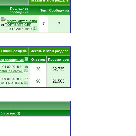
Искать в этом разделе
Последнее
Тем
Сообщений
сообщение
Место жительства
7
7
от
TOPTERRTIGER
10.12.2013
19:14
Опции раздела
Искать в этом разделе
Ответов
Просмотров
ее сообщение
04.02.2018
19:49
36
62,735
аталья Рагозин
09.01.2018
13:27
90
21,563
OPTERRTIGER
0, гостей: 1)