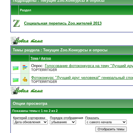
Подразделы
: Текущие Zoo.Kонкурсы и опросы
Раздел
Социальная перепись Zoo.жителей 2013
Темы раздела
: Текущие Zoo.Kонкурсы и опросы
Тема
/
Автор
Опрос:
Голосование фотоконкурса на тему "Лучший дру
TOPTERRTIGER
Фотоконкурс "Лучший друг человека!" генеральный спон
TOPTERRTIGER
Опции просмотра
Показаны темы с 1 по 2 из 2
Критерий сортировки
Порядок отображения
Показать