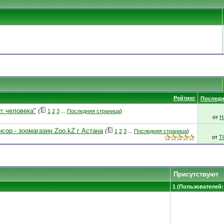
Рейтинг
Последн
г человека"
(
1
2
3
...
Последняя страница
)
от
Н
сор - зоомагазин Zoo.kZ г Астана
(
1
2
3
...
Последняя страница
)
от
T
Присутствуют
1 (Пользователей: 