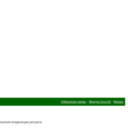
Обратная связь
-
Форум Zoo.kZ
-
Вверх
решения владельцев ресурса.