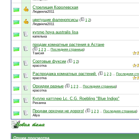
Стрелиция Королевская
Людмила2011
цветущие фаленопсисы
(
1
2
)
Людмила2011
куплю hoya australis lisa
капелька
продам комнатные растения в Астане
(
1
2
3
...
Последняя страница
)
Таисия
Сортовые фуксии
(
1
2
)
красотка
Распродажа комнатных растений.
(
1
2
3
...
Последняя ст
красотка
Орхидеи разные
(
1
2
3
...
Последняя страница
)
красотка
Куплю каттлею Lc. C.G. Roebling "Blue Indigo"
Риханна
Продам орхочки не дорого!
(
1
2
3
...
Последняя страница
)
Aliya
Опции просмотра