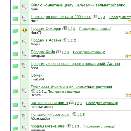
Куплю комнатные цветы бальзамин вельвет,оксалис
ayan
Цветы для вас! цены от 200 тенге
(
1
2
3
...
Последняя ст
Hush
Продам Орхидеи
(
1
2
3
...
Последняя страница
)
Ната78
Продам в Астане
(
1
2
3
)
Медея
Продам ХоЙи
(
1
2
3
...
Последняя страница
)
комарики
Продам укорененные черенки пеларгоний. Астана
Алия
Обмен
Inna1984
Глоксинии, фиалки и др. комнатные растения
(
1
2
3
...
Последняя страница
)
Deniza
цитокининовая паста
(
1
2
3
...
Последняя страница
)
наталья мороз
Пеларгонии сортовые.
(
1
2
3
)
Абракадабра
продам бугенвилии
(
1
2
3
...
Последняя страница
)
комарики