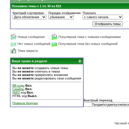
Показаны темы с 1 по 30 из 819
Критерий сортировки
Порядок отображения
Показать
Новые сообщения
Популярная тема с новыми сообщениями
Нет новых сообщений
Популярная тема без новых сообщений
Тема закрыта
Ваши права в разделе
Вы
не можете
создавать новые темы
Вы
не можете
отвечать в темах
Вы
не можете
прикреплять вложения
Вы
не можете
редактировать свои сообщения
BB коды
Вкл.
Смайлы
Вкл.
[IMG]
код
Вкл.
HTML код
Выкл.
Быстрый переход
Правила форума
Часовой 