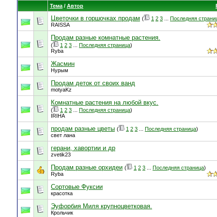
Тема
/
Автор
Цветочки в горшочках продам
(
1
2
3
...
Последняя страни
RAISSA
Продам разные комнатные растения.
(
1
2
3
...
Последняя страница
)
Ryba
Жасмин
Нурым
Продам деток от своих ванд
motyaKz
Комнатные растения на любой вкус.
(
1
2
3
...
Последняя страница
)
IRIHA
продам разные цветы
(
1
2
3
...
Последняя страница
)
свет лана
герани, хавортии и др
zvetik23
Продам разные орхидеи
(
1
2
3
...
Последняя страница
)
Ryba
Сортовые Фуксии
красотка
Эуфорбия Миля крупноцветковая.
Крольчик