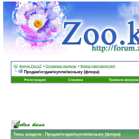
Форум Zoo.kZ
>
Основные разделы
>
Флора (цветоводство)
Продам\отдам\куплю\возьму (флора)
Регистрация
Справка
Правила форума
Темы раздела
: Продам\отдам\куплю\возьму (флора)