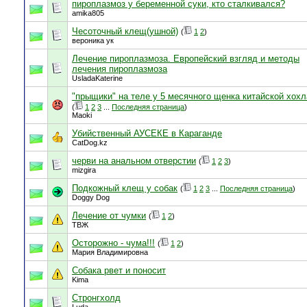
пироплазмоз у беременной суки, кто сталкивался?
amika805
Чесоточный клещ(ушной)
(
1
2
)
вероника ук
Лечение пироплазмоза. Европейский взгляд и методы
лечения пироплазмоза
UsladaKaterine
"прыщики" на теле у 5 месячного щенка китайской хохл
(
1
2
3
...
Последняя страница
)
Maoki
Убийственный АУСЕКЕ в Караганде
CatDog.kz
черви на анальном отверстии
(
1
2
3
)
mizgira
Подкожный клещ у собак
(
1
2
3
...
Последняя страница
)
Doggy Dog
Лечение от чумки
(
1
2
)
ТВЖ
Осторожно - чума!!!
(
1
2
)
Мария Владимировна
Собака рвет и поносит
Kima
Стронгхолд