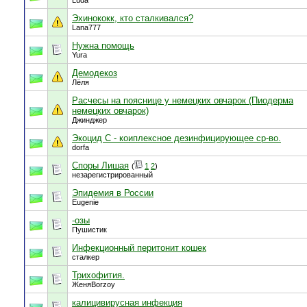
Luda
Эхинококк, кто сталкивался?
Lana777
Нужна помощь
Yura
Демодекоз
Лёля
Расчесы на пояснице у немецких овчарок (Пиодерма
немецких овчарок)
Джинджер
Экоцид С - коиплексное дезинфицирующее ср-во.
dorfa
Споры Лишая
(
1
2
)
незарегистрированный
Эпидемия в России
Eugenie
-озы
Пушистик
Инфекционный перитонит кошек
сталкер
Трихофития.
ЖеняBorzoy
калицивирусная инфекция