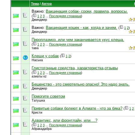
Тема
/
Автор
Важно:
Вакцинация собак- сроки, правила, вопросы.
(
1
2
3
...
Последняя страница
)
Джинджер
Важно:
Вакцинация кошек - как, когда и зачем.
(
1
2
)
Джинджер
Пироплазмоз..или чем заканчивается укус клеща.
(
1
2
3
...
Последняя страница
)
тава
Клещи у собак
(
1
2
)
Наська
Глистогонные средства, характеристка,отзывы
(
1
2
3
...
Последняя страница
)
азиаты кz
Бешенство - это смертельно опасно! Это надо знать.
Джинджер
Помогите советом
Татушка
Привитые собаки болеют в Алмате - что за бяка?
(
1
2
Кристи
Адвантикс, или фронтлайн, или....?
(
1
2
3
...
Последняя страница
)
Абракадабра