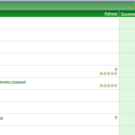
Рейтинг
Последн
едняя страница
)
ца
)