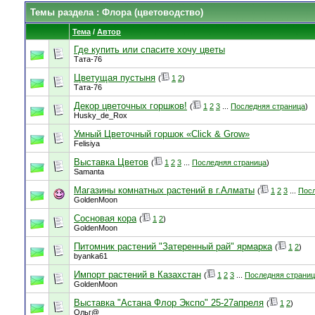
Темы раздела
: Флора (цветоводство)
Тема
/
Автор
Где купить или спасите хочу цветы
Тата-76
Цветущая пустыня
(
1
2
)
Тата-76
Декор цветочных горшков!
(
1
2
3
...
Последняя страница
)
Husky_de_Rox
Умный Цветочный горшок «Click & Grow»
Felisiya
Выставка Цветов
(
1
2
3
...
Последняя страница
)
Samanta
Магазины комнатных растений в г.Алматы
(
1
2
3
...
Посл
GoldenMoon
Сосновая кора
(
1
2
)
GoldenMoon
Питомник растений "Затеренный рай" ярмарка
(
1
2
)
byanka61
Импорт растений в Казахстан
(
1
2
3
...
Последняя страни
GoldenMoon
Выставка "Астана Флор Экспо" 25-27апреля
(
1
2
)
Ольг@