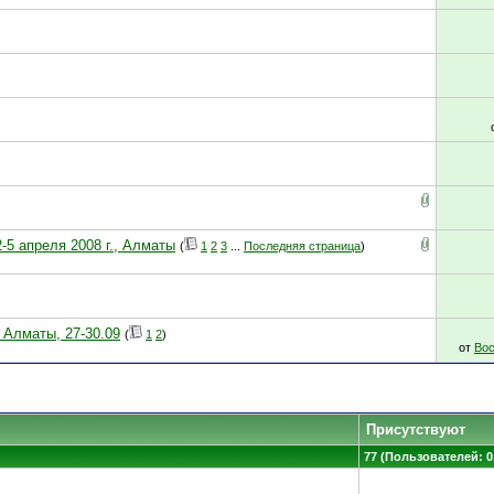
-5 апреля 2008 г., Алматы
(
1
2
3
...
Последняя страница
)
 Алматы, 27-30.09
(
1
2
)
от
Вос
Присутствуют
77 (Пользователей: 0,