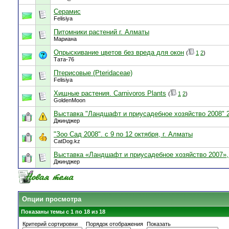
Серамис
Felisiya
Питомники растений г. Алматы
Мариана
Опрыскивание цветов без вреда для окон
(
1
2
)
Тата-76
Птерисовые (Pteridaceae)
Felisiya
Хищные растения. Carnivoros Plants
(
1
2
)
GoldenMoon
Выставка "Ландшафт и приусадебное хозяйство 2008" 2
Джинджер
"Зоо Сад 2008". с 9 по 12 октября, г. Алматы
CatDog.kz
Выставка «Ландшафт и приусадебное хозяйство 2007»,
Джинджер
Опции просмотра
Показаны темы с 1 по 18 из 18
Критерий сортировки
Порядок отображения
Показать