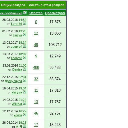
Опции раздела
Искать в этом разделе
Ответов
Просмотров
ее сообщение
28.03.2018
14:54
0
17,375
от
Тата-76
01.02.2018
13:28
12
13,858
от
Ljusya
13.03.2017
18:14
49
108,712
от
zooprofi
13.03.2017
18:07
9
12,749
от
zooprofi
23.02.2016
11:00
499
99,483
от
Deniza
22.12.2015
02:31
32
35,574
от
Дракулаура
16.04.2015
19:34
11
17,818
от
klarysa
14.02.2015
21:24
13
17,787
от
WildKat
12.12.2014
16:22
46
32,757
от
хриза
26.04.2014
19:23
17
15,243
от
А_Я