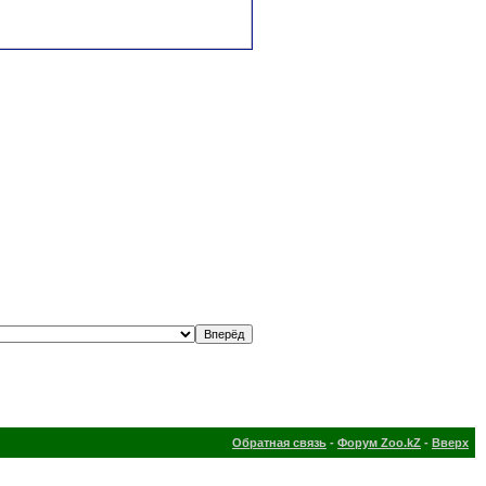
Обратная связь
-
Форум Zoo.kZ
-
Вверх