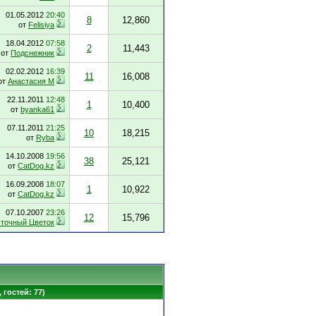
01.05.2012
20:40
8
12,860
от
Felisiya
18.04.2012
07:58
2
11,443
от
Подснежник
02.02.2012
16:39
11
16,008
от
Анастасия М
22.11.2011
12:48
1
10,400
от
byanka61
07.11.2011
21:25
10
18,215
от
Ryba
14.10.2008
19:56
38
25,121
от
CatDog.kz
16.09.2008
18:07
1
10,922
от
CatDog.kz
07.10.2007
23:26
12
15,796
точный Цветок
 гостей: 77)