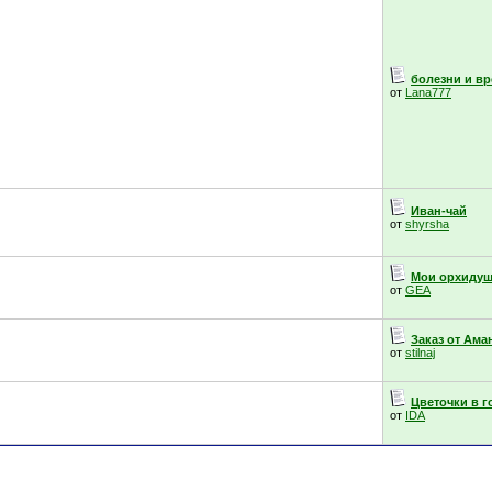
болезни и вр
от
Lana777
Иван-чай
от
shyrsha
Мои орхидуш
от
GEA
Заказ от Ама
от
stilnaj
Цветочки в 
от
IDA