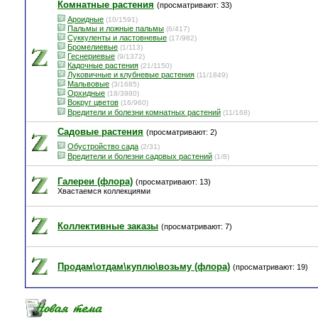
Комнатные растения
(просматривают: 33)
Ароидные
(10/1591)
Пальмы и ложные пальмы
(6/417)
Суккуленты и ластовневые
(17/982)
Бромелиевые
(1/113)
Геснериевые
(9/1372)
Кадочные растения
(21/1150)
Луковичные и клубневые растения
(11/1849)
Мальвовые
(3/1685)
Орхидные
(18/3980)
Вокруг цветов
(16/960)
Вредители и болезни комнатных растений
(11/168)
Садовые растения
(просматривают: 2)
Обустройство сада
(2/31)
Вредители и болезни садовых растений
(1/8)
Галереи (флора)
(просматривают: 13)
Хвастаемся коллекциями
Коллективные заказы
(просматривают: 7)
Продам\отдам\куплю\возьму (флора)
(просматривают: 19)