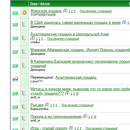
Тема
/
Автор
Фризская лошадь
(
1
2
3
...
Последняя страница
)
TOPTERRTIGER
В США родилась самая маленькая лошадь в мире
(
1
Джинджер
Ахалтекинские лошади в Центральной Азии
(
1
2
3
...
Последняя страница
)
chaika
Марвари (Марварская лошадь. Индия) Породы лошаде
Джинджер
В Кабардино-Балкарии возрождают легендарную пород
лошадей
Джинджер
Перемещено:
Ахалтекинская лошадь
Lana777
Метисы в конном мире: выводим что то новое или гроб
судьбу лошади???
(
1
2
3
)
wolf_w
Рысаки
(
1
2
3
...
Последняя страница
)
Бармалейка
Порода и ее предназначение
(
1
2
3
)
wolf_w
Игра - угадай породу
(
1
2
3
...
Последняя страница
)