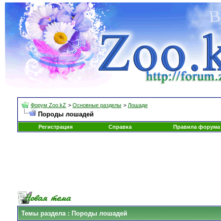
Форум Zoo.kZ
>
Основные разделы
>
Лошади
Породы лошадей
Регистрация
Справка
Правила форума
Темы раздела
: Породы лошадей