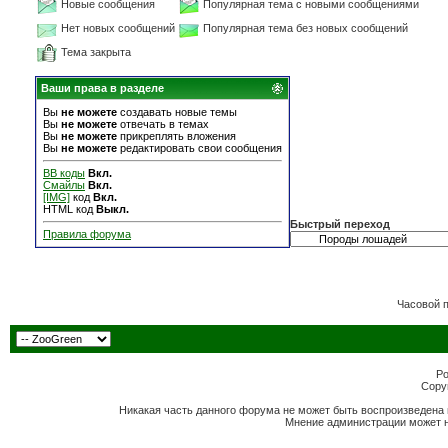
Новые сообщения
Популярная тема с новыми сообщениями
Нет новых сообщений
Популярная тема без новых сообщений
Тема закрыта
Ваши права в разделе
Вы
не можете
создавать новые темы
Вы
не можете
отвечать в темах
Вы
не можете
прикреплять вложения
Вы
не можете
редактировать свои сообщения
BB коды
Вкл.
Смайлы
Вкл.
[IMG]
код
Вкл.
HTML код
Выкл.
Быстрый переход
Правила форума
Часовой 
Po
Copyr
Никакая часть данного форума не может быть воспроизведена 
Мнение администрации может н