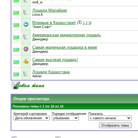
wolf_w
Лошади Малайзии
Lena.A
Впервые в Казахстане!
(
1
2
3
)
"Азия Софт"
Американская миниатюрная лошадь
Джинджер
Cамая маленькая лошадка в мире
Джинджер
Самая высокая лошадь!
Джинджер
Лошади Казахстана
Admin
Опции просмотра
Показаны темы с 1 по 16 из 16
Критерий сортировки
Порядок отображения
Показать