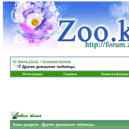
Форум Zoo.kZ
>
Основные разделы
Другие домашние любимцы
Регистрация
Справка
Правила форума
Темы раздела
: Другие домашние любимцы