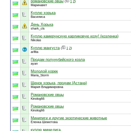
романовские овцы
(
1
2
)
Маринавет
Куплю хорька
Василиса
День Хорька
shark_cls
Куплю камерунскую карликовую козу! (козленка)
Nikolas
Куплю мангуста
(
1
2
)
arifita
Продам полунубийского козла
ayan
Молодой хорек
Maria_Storm
Щенок хорька, продам (Астана)
Мария Владимировна
Романовские овцы
Kinolog66
Романовские овцы
Kinolog66
Минипиги и другие экзотические животные
Еленка Шеметова
куплю мини-пига.