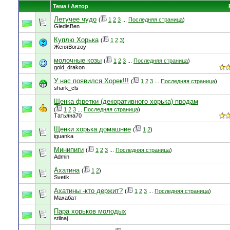
Тема
/
Автор
Летучее чудо
(
1
2
3
...
Последняя страница
)
GledisBen
Куплю Хорька
(
1
2
3
)
ЖеняBorzoy
молочные козы
(
1
2
3
...
Последняя страница
)
gold_drakon
У нас появился Хорек!!!
(
1
2
3
...
Последняя страница
)
shark_cls
Щенка фретки (декоративного хорька) продам
(
1
2
3
...
Последняя страница
)
Татьяна70
Щенки хорька домашние
(
1
2
)
iguanka
Минипиги
(
1
2
3
...
Последняя страница
)
Admin
Ахатина
(
1
2
)
Svetik
Ахатины -кто держит?
(
1
2
3
...
Последняя страница
)
Махабат
Пара хорьков молодых
stilnaj