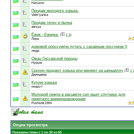
Наськоо
Продам молодого хорька.
Valer'yanka
Продам телку и бычка
alesya
Ёжик - Ежинка.
(
1
2
)
Лера
домовой опоссум(не путать с сахарным поссумом:))
люда
Овцы Гиссарской породы
Нурым
Срочно продают хорька или меняют на шиншиллу
(
1
Джинджер
Куплю хорька
neapo-l
Молодой лемур в расцвете сил ищет спутницу для
приятного времяпровождения
Pushistik1984
Опции просмотра
Показаны темы с 1 по 30 из 65