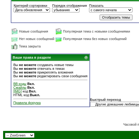
Критерий сортировки
Порядок отображения
Показать
Новые сообщения
Популярная тема с новыми сообщениями
Нет новых сообщений
Популярная тема без новых сообщений
Тема закрыта
Ваши права в разделе
Вы
не можете
создавать новые темы
Вы
не можете
отвечать в темах
Вы
не можете
прикреплять вложения
Вы
не можете
редактировать свои сообщения
BB коды
Вкл.
Смайлы
Вкл.
[IMG]
код
Вкл.
HTML код
Выкл.
Быстрый переход
Правила форума
Часовой 