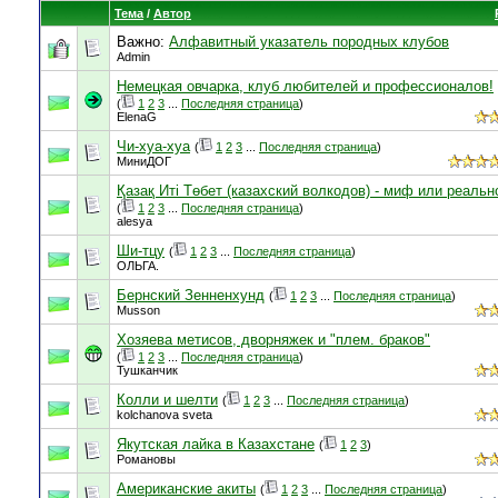
Тема
/
Автор
Важно:
Алфавитный указатель породных клубов
Admin
Немецкая овчарка, клуб любителей и профессионалов!
(
1
2
3
...
Последняя страница
)
ElenaG
Чи-хуа-хуа
(
1
2
3
...
Последняя страница
)
МиниДОГ
Қазақ Иті Төбет (казахский волкодов) - миф или реальн
(
1
2
3
...
Последняя страница
)
alesya
Ши-тцу
(
1
2
3
...
Последняя страница
)
ОЛЬГА.
Бернский Зенненхунд
(
1
2
3
...
Последняя страница
)
Musson
Хозяева метисов, дворняжек и "плем. браков"
(
1
2
3
...
Последняя страница
)
Тушканчик
Колли и шелти
(
1
2
3
...
Последняя страница
)
kolchanova sveta
Якутская лайка в Казахстане
(
1
2
3
)
Романовы
Американские акиты
(
1
2
3
...
Последняя страница
)