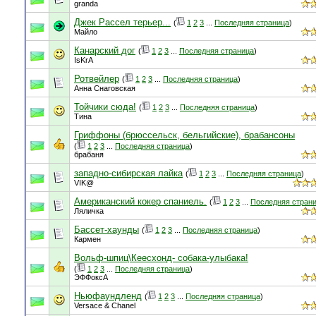
granda
Джек Рассел терьер...
(
1
2
3
...
Последняя страница
)
Майло
Канарский дог
(
1
2
3
...
Последняя страница
)
IsKrA
Ротвейлер
(
1
2
3
...
Последняя страница
)
Анна Снаговская
Тойчики сюда!
(
1
2
3
...
Последняя страница
)
Тина
Гриффоны (брюссельск, бельгийские), брабансоны
(
1
2
3
...
Последняя страница
)
брабаня
западно-сибирская лайка
(
1
2
3
...
Последняя страница
)
VIK@
Американский кокер спаниель.
(
1
2
3
...
Последняя стран
Ляличка
Бассет-хаунды
(
1
2
3
...
Последняя страница
)
Кармен
Вольф-шпиц\Кеесхонд- собака-улыбака!
(
1
2
3
...
Последняя страница
)
ЭФФоксА
Ньюфаундленд
(
1
2
3
...
Последняя страница
)
Versace & Chanel