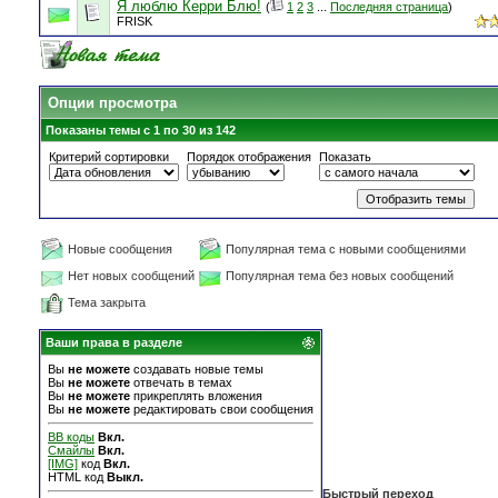
Я люблю Керри Блю!
(
1
2
3
...
Последняя страница
)
FRISK
Опции просмотра
Показаны темы с 1 по 30 из 142
Критерий сортировки
Порядок отображения
Показать
Новые сообщения
Популярная тема с новыми сообщениями
Нет новых сообщений
Популярная тема без новых сообщений
Тема закрыта
Ваши права в разделе
Вы
не можете
создавать новые темы
Вы
не можете
отвечать в темах
Вы
не можете
прикреплять вложения
Вы
не можете
редактировать свои сообщения
BB коды
Вкл.
Смайлы
Вкл.
[IMG]
код
Вкл.
HTML код
Выкл.
Быстрый переход