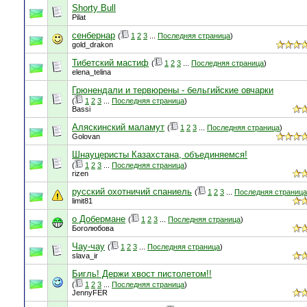
Shorty Bull
Pilat
сенбернар
(
1
2
3
...
Последняя страница
)
gold_drakon
Тибетский мастиф
(
1
2
3
...
Последняя страница
)
elena_telina
Грюнендали и тервюрены - бельгийские овчарки
(
1
2
3
...
Последняя страница
)
Bassi
Аляскинский маламут
(
1
2
3
...
Последняя страница
)
Golovan
Шнауцеристы Казахстана, объединяемся!
(
1
2
3
...
Последняя страница
)
rizen
русский охотничий спаниель
(
1
2
3
...
Последняя страница
limit81
о Добермане
(
1
2
3
...
Последняя страница
)
Боголюбова
Чау-чау
(
1
2
3
...
Последняя страница
)
slava_ir
Бигль! Держи хвост пистолетом!!
(
1
2
3
...
Последняя страница
)
JennyFER