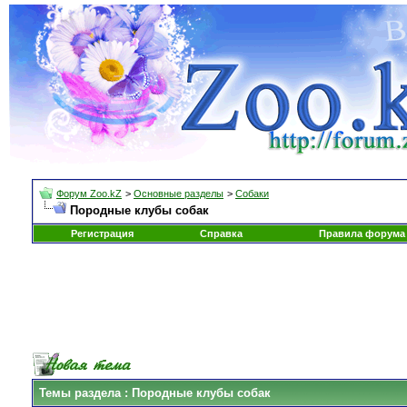
Форум Zoo.kZ
>
Основные разделы
>
Собаки
Породные клубы собак
Регистрация
Справка
Правила форума
Темы раздела
: Породные клубы собак