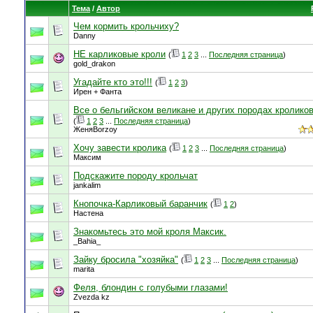
Тема
/
Автор
Чем кормить крольчиху?
Danny
НЕ карликовые кроли
(
1
2
3
...
Последняя страница
)
gold_drakon
Угадайте кто это!!!
(
1
2
3
)
Ирен + Фанта
Все о бельгийском великане и других породах кроликов
(
1
2
3
...
Последняя страница
)
ЖеняBorzoy
Хочу завести кролика
(
1
2
3
...
Последняя страница
)
Максим
Подскажите породу крольчат
jankalim
Кнопочка-Карликовый баранчик
(
1
2
)
Настена
Знакомьтесь это мой кроля Максик.
_Bahia_
Зайку бросила "хозяйка"
(
1
2
3
...
Последняя страница
)
marita
Феля, блондин с голубыми глазами!
Zvezda kz