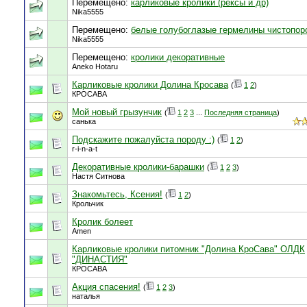
Перемещено:
карликовые кролики (рексы и др)
Nika5555
Перемещено:
белые голубоглазые гермелины чистопо
Nika5555
Перемещено:
кролики декоративные
Aneko Hotaru
Карликовые кролики Долина Кросава
(
1
2
)
КРОСАВА
Мой новый грызунчик
(
1
2
3
...
Последняя страница
)
санька
Подскажите пожалуйста породу :)
(
1
2
)
r-i-n-a-t
Декоративные кролики-барашки
(
1
2
3
)
Настя Ситнова
Знакомьтесь, Ксения!
(
1
2
)
Крольчик
Кролик болеет
Amen
Карликовые кролики питомник "Долина КроСава" ОЛДК
"ДИНАСТИЯ"
КРОСАВА
Акция спасения!
(
1
2
3
)
наталья