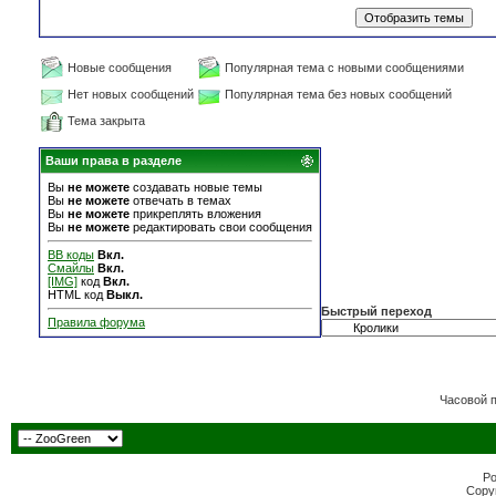
Новые сообщения
Популярная тема с новыми сообщениями
Нет новых сообщений
Популярная тема без новых сообщений
Тема закрыта
Ваши права в разделе
Вы
не можете
создавать новые темы
Вы
не можете
отвечать в темах
Вы
не можете
прикреплять вложения
Вы
не можете
редактировать свои сообщения
BB коды
Вкл.
Смайлы
Вкл.
[IMG]
код
Вкл.
HTML код
Выкл.
Быстрый переход
Правила форума
Часовой 
Po
Copyr