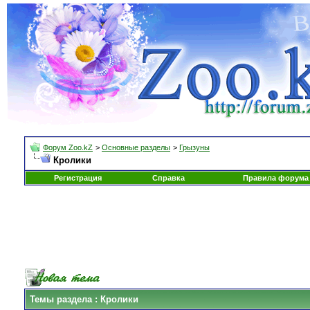
Форум Zoo.kZ
>
Основные разделы
>
Грызуны
Кролики
Регистрация
Справка
Правила форума
Темы раздела
: Кролики