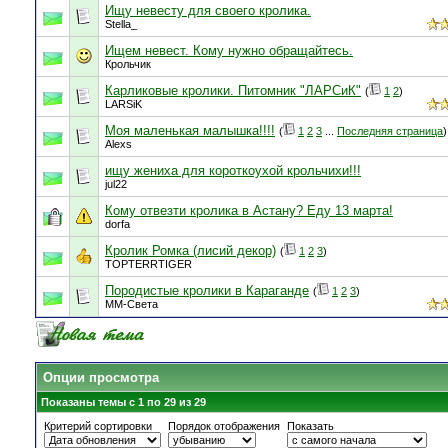
Ищу невесту для своего кролика.
Stella_
Ищем невест. Кому нужно обращайтесь.
Крольчик
Карликовые кролики. Питомник "ЛАРСиК"
(
1
2
)
LARSiK
Моя маленькая малышка!!!!
(
1
2
3
...
Последняя страница
)
Alexs
ищу жениха для короткоухой крольчихи!!!
jul22
Кому отвезти кролика в Астану? Еду 13 марта!
dorfa
Кролик Ромка (лисий декор)
(
1
2
3
)
TOPTERRTIGER
Породистые кролики в Караганде
(
1
2
3
)
ММ-Света
Опции просмотра
Показаны темы с 1 по 29 из 29
Критерий сортировки
Порядок отображения
Показать