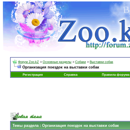
Форум Zoo.kZ
>
Основные разделы
>
Собаки
>
Выставки собак
Организация поездок на выставки собак
Регистрация
Справка
Правила форума
Темы раздела
: Организация поездок на выставки собак