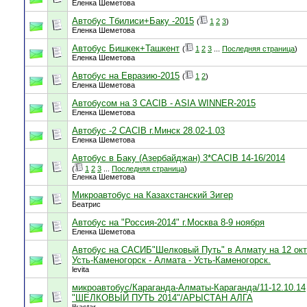
Еленка Шеметова
Автобус Тбилиси+Баку -2015
(
1
2
3
)
Еленка Шеметова
Автобус Бишкек+Ташкент
(
1
2
3
...
Последняя страница
)
Еленка Шеметова
Автобус на Евразию-2015
(
1
2
)
Еленка Шеметова
Автобусом на 3 CACIB - ASIA WINNER-2015
Еленка Шеметова
Автобус -2 САСIB г.Минск 28.02-1.03
Еленка Шеметова
Автобус в Баку (Азербайджан) 3*САСIB 14-16/2014
(
1
2
3
...
Последняя страница
)
Еленка Шеметова
Микроавтобус на Казахстанский Зигер
Беатрис
Автобус на "Россия-2014" г.Москва 8-9 ноября
Еленка Шеметова
Автобус на САСИБ"Шелковый Путь" в Алмату на 12 ок
Усть-Каменогорск - Алмата - Усть-Каменогорск.
levita
микроавтобус/Караганда-Алматы-Караганда/11-12.10.14
"ШЕЛКОВЫЙ ПУТЬ 2014"/АРЫСТАН АЛГА