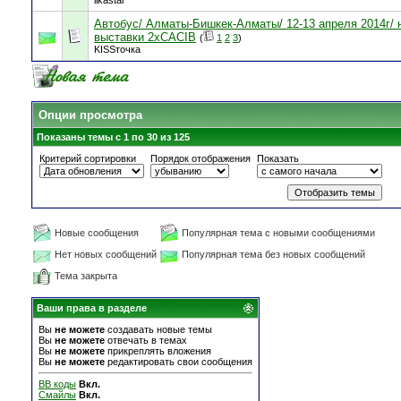
likastar
Автобус/ Алматы-Бишкек-Алматы/ 12-13 апреля 2014г/ 
выставки 2хCACIB
(
1
2
3
)
KISSточка
Опции просмотра
Показаны темы с 1 по 30 из 125
Критерий сортировки
Порядок отображения
Показать
Новые сообщения
Популярная тема с новыми сообщениями
Нет новых сообщений
Популярная тема без новых сообщений
Тема закрыта
Ваши права в разделе
Вы
не можете
создавать новые темы
Вы
не можете
отвечать в темах
Вы
не можете
прикреплять вложения
Вы
не можете
редактировать свои сообщения
BB коды
Вкл.
Смайлы
Вкл.