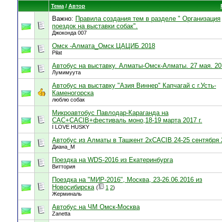
Тема
/
Автор
Важно:
Правила создания тем в разделе " Организация
поездок на выставки собак".
Джоконда 007
Омск -Алмата_Омск ЦАЦИБ 2018
Pilat
Автобус на выставку. Алматы-Омск-Алматы. 27 мая. 20
Лумимуута
Автобус на выставку "Азия Виннер" Капчагай с г.Усть-
Каменогорска
люблю собак
Микроавтобус Павлодар-Караганда на
САС+CACIB+фестиваль моно,18-19 марта 2017 г.
I LOVE HUSKY
Автобус из Алматы в Ташкент 2xCACIB 24-25 сентября 
Диана_М
Поездка на WDS-2016 из Екатеринбурга
Виттория
Поездка на "МИР-2016", Москва, 23-26.06.2016 из
Новосибирска
(
1
2
)
Жерминаль
Автобус на ЧМ Омск-Москва
Zanetta