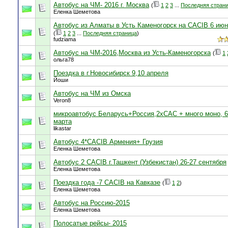
Автобус на ЧМ- 2016 г. Москва
(
1
2
3
...
Последняя стран
Еленка Шеметова
Автобус из Алматы в Усть Каменогорск на CACIB 6 ию
(
1
2
3
...
Последняя страница
)
fudziama
Автобус на ЧМ-2016,Москва из Усть-Каменогорска
(
1
ольга78
Поездка в г.Новосибирск 9,10 апреля
Йоши
Автобус на ЧМ из Омска
Veron8
микроавтобус Беларусь+Россия,2хСАС + много моно, 6
марта
likastar
Автобус 4*СACIB Армения+ Грузия
Еленка Шеметова
Автобус 2 СACIB г.Ташкент (Узбекистан) 26-27 сентября
Еленка Шеметова
Поездка года -7 CACIB на Кавказе
(
1
2
)
Еленка Шеметова
Автобус на Россию-2015
Еленка Шеметова
Полосатые рейсы- 2015