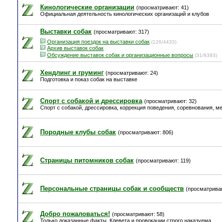
Кинологические организации
(просматривают: 41)
Официальная деятельность кинологических организаций и клубов
Выставки собак
(просматривают: 317)
Организация поездок на выставки собак
(126/4433)
Архив выставок собак
Обсуждение выставок собак и организационные вопросы
(31/9393)
Хендлинг и груминг
(просматривают: 24)
Подготовка и показ собак на выставке
Спорт с собакой и дрессировка
(просматривают: 32)
Спорт с собакой, дрессировка, коррекция поведения, соревнования, м
Породные клубы собак
(просматривают: 806)
Страницы питомников собак
(просматривают: 119)
Персональные страницы собак и сообществ
(просматриваю
Добро пожаловаться!
(просматривают: 58)
Только доказанные факты. Клевета и провокации строго наказуема.