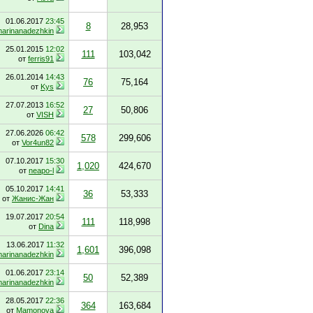
01.06.2017
23:45
8
28,953
arinanadezhkin
25.01.2015
12:02
111
103,042
от
ferris91
26.01.2014
14:43
76
75,164
от
Kys
27.07.2013
16:52
27
50,806
от
VISH
27.06.2026
06:42
578
299,606
от
Vor4un82
07.10.2017
15:30
1,020
424,670
от
neapo-l
05.10.2017
14:41
36
53,333
от
Жанис-Жан
19.07.2017
20:54
111
118,998
от
Dina
13.06.2017
11:32
1,601
396,098
arinanadezhkin
01.06.2017
23:14
50
52,389
arinanadezhkin
28.05.2017
22:36
364
163,684
от
Mamonova