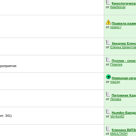
Кинологически
от
Кимберли
Правила разме
от
neapo-l
Хендлер Елена
от
Еленка Шемето
Пуллер - спорт
от
Помпея
ероприятия
Немецкая овчар
от
mazay
Питомник Кадо
от
Ленака
Ньюфо-Банда 
т: 341)
от
Vor4un82
Клиника ВИТА 
от
MAULTASH