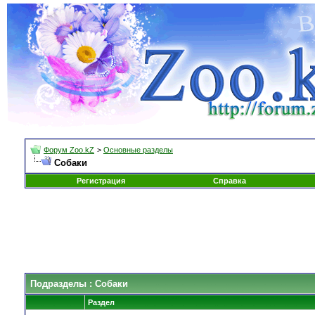
Форум Zoo.kZ
>
Основные разделы
Собаки
Регистрация
Справка
Подразделы
: Собаки
Раздел