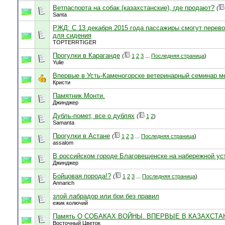
Ветпаспорта на собак (казахстанские), где продают?
(
Santa
РЖД: C 13 декабря 2015 года пассажиры смогут перево
для сидения
TOPTERRTIGER
Прогулки в Караганде
(
1
2
3
...
Последняя страница
)
Yulie
Впервые в Усть-Каменогорске ветеринарный семинар м
Кристи
Памятник Монти.
Джинджер
Дубль-помет, все о дублях
(
1
2
)
Samanta
Прогулки в Астане
(
1
2
3
...
Последняя страница
)
assalom
В российском городе Благовещенске на набережной ус
Джинджер
Бойцовая порода!?
(
1
2
3
...
Последняя страница
)
Annarich
злой лабрадор или бои без правил
ежик колючий
Память О СОБАКАХ ВОЙНЫ. ВПЕРВЫЕ В КАЗАХСТА
Восточный Цветок