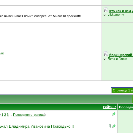
Кто как и чем 
от
vikkizoomy
ака вывешивает язык? Интересно? Милости просим!!!
ные
Йоркширский т
от
Лена и Гарик
Страница 1 и
Рейтинг
Последн
1
2
3
...
Последняя страница
)
важал Владимира Ивановича Приходько!!!