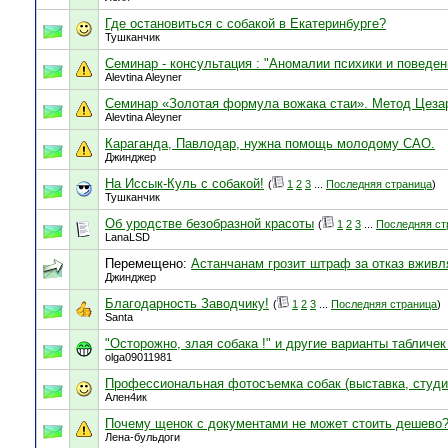
Где остановиться с собакой в Екатеринбурге?
Тушканчик
Семинар - консультация : "Аномалии психики и поведен
Alevtina Aleyner
Семинар «Золотая формула вожака стаи». Метод Цеза
Alevtina Aleyner
Караганда, Павлодар, нужна помощь молодому САО.
Джинджер
На Иссык-Куль с собакой!
(
1
2
3
...
Последняя страница
)
Тушканчик
Об уродстве безобразной красоты
(
1
2
3
...
Последняя ст
LanaLSD
Перемещено:
Астанчанам грозит штраф за отказ вжив
Джинджер
Благодарность Заводчику!
(
1
2
3
...
Последняя страница
)
Santa
"Осторожно, злая собака !" и другие варианты табличек 
olga09011981
Профессиональная фотосъемка собак (выставка, студия
Ален4ик
Почему щенок с документами не может стоить дешево?
Лена-бульдоги