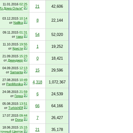
11.01.2016
02:25
21
42,606
Из Дома Ольги"
03.12.2015
10:14
8
22,144
от
Nallika
09.11.2015
01:31
54
52,020
от
тава
11.10.2015
19:55
1
19,252
от
Кристи
21.09.2015
15:23
0
18,421
от
Джинджер
04.09.2015
12:13
15
29,596
от
Samanta
27.08.2015
10:49
4,318
1,072,367
от
PaniMonika
24.08.2015
21:59
6
24,539
от
Герка
05.08.2015
13:51
66
64,166
от
TurkishElf
17.07.2015
09:44
7
26,427
от
Dona
18.06.2015
15:15
21
35,178
точный Цветок