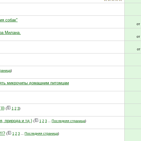
ия собак"
от
ра Милана.
от
о
раница
)
лять микрочипы домашним питомцам
)))
(
1
2
3
)
, природа и тд.)
(
1
2
3
...
Последняя страница
)
!!?
(
1
2
3
...
Последняя страница
)