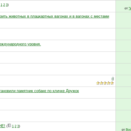
1
2
3
)
от
"
зить животных в плацкартных вагонах и в вагонах с местами
еждународного уровня.
тановили памятник собаке по кличке Дружок
НЕ!
(
1
2
3
)
от
Вос