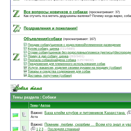
Все вопросы новичков о собаках
(просматривают: 37)
Как отучить пса метить дедушкины валенки? Почему когда жарко, соб
Поздравления и пожелания!
Объявления\собаки
(просматривают: 167)
Продам собаку\щенков с родословной\племенное разведение
Куплю собаку, щенка
(721/5885)
Отдам собаку\щенков без родословных\помеси (метисы)\беспород
Приму в дар собаку, щенка
(263/3401)
Пропала собака\найдена собака
(1257/9032)
Предложения для племенного использования собак
Услуги, вакансии, изделия своими руками на продажу (собаки)
Товары и средства содержания для собак
Доставка, попутчики (собаки)
Темы раздела
: Собаки
Тема
/
Автор
Важно:
База клейм клубов и питомников Казахстана.
(
Аста
Важно:
Помним, любим, скорбим ... Всем кто знал и у
(
1
2
3
...
Последняя страница
)