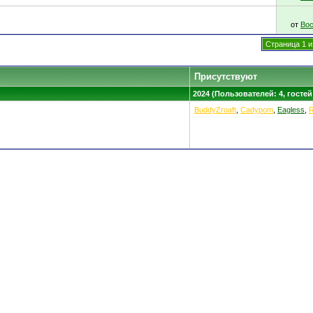
от
Вос
Страница 1 и
Присутствуют
2024 (Пользователей: 4, гостей
BuddyZroaft
,
Cadypom
,
Eagless
,
R