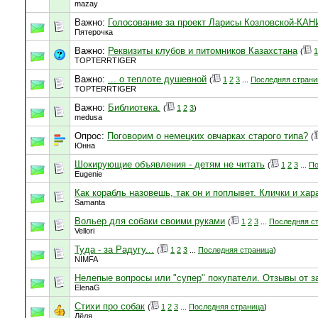
mazay
Важно:
Голосование за проект Ларисы Козловской-К
Пятерочка
Важно:
Реквизиты клубов и питомников Казахстана
(
1
TOPTERRTIGER
Важно:
... о теплоте душевной
(
1
2
3
...
Последняя страни
TOPTERRTIGER
Важно:
Библиотека.
(
1
2
3
)
medusa
Опрос:
Поговорим о немецких овчарках старого типа?
(
Юнна
Шокирующие объявления - детям не читать
(
1
2
3
...
По
Eugenie
Как корабль назовешь, так он и поплывет. Клички и хар
Samanta
Вольер для собаки своими руками
(
1
2
3
...
Последняя с
Vellori
Туда - за Радугу...
(
1
2
3
...
Последняя страница
)
NIMFA
Нелепые вопросы или "супер" покупатели. Отзывы от з
ElenaG
Стихи про собак
(
1
2
3
...
Последняя страница
)
Лёля