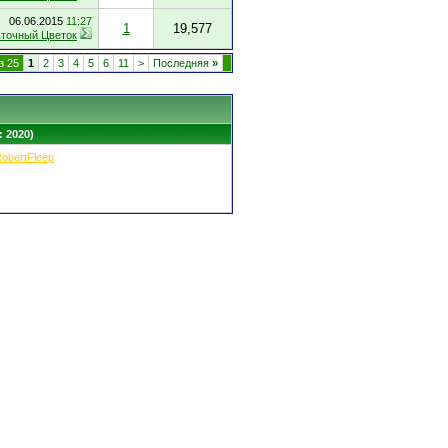
06.06.2015
11:27
1
19,577
точный Цветок
з 25
1
2
3
4
5
6
11
>
Последняя
»
: 2020)
obertFleep