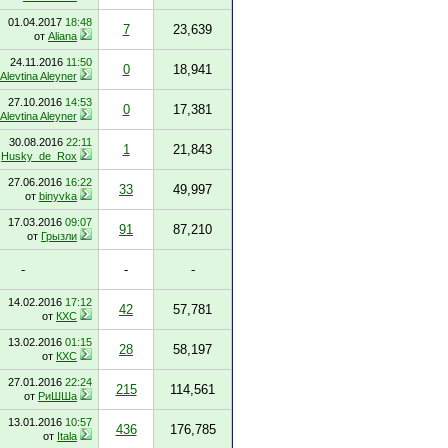
01.04.2017
18:48
7
23,639
от
Aliana
24.11.2016
11:50
0
18,941
Alevtina Aleyner
27.10.2016
14:53
0
17,381
Alevtina Aleyner
30.08.2016
22:11
1
21,843
т
Husky_de_Rox
27.06.2016
16:22
33
49,997
от
binyvka
17.03.2016
09:07
91
87,210
от
Грызли
-
-
-
14.02.2016
17:12
42
57,781
от
КХС
13.02.2016
01:15
28
58,197
от
КХС
27.01.2016
22:24
215
114,561
от
РиШШа
13.01.2016
10:57
436
176,785
от
Itala