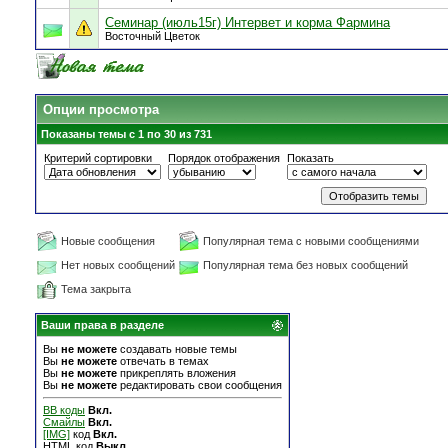
Семинар (июль15г) Интервет и корма Фармина
Восточный Цветок
Опции просмотра
Показаны темы с 1 по 30 из 731
Критерий сортировки
Порядок отображения
Показать
Новые сообщения
Популярная тема с новыми сообщениями
Нет новых сообщений
Популярная тема без новых сообщений
Тема закрыта
Ваши права в разделе
Вы
не можете
создавать новые темы
Вы
не можете
отвечать в темах
Вы
не можете
прикреплять вложения
Вы
не можете
редактировать свои сообщения
BB коды
Вкл.
Смайлы
Вкл.
[IMG]
код
Вкл.
HTML код
Выкл.