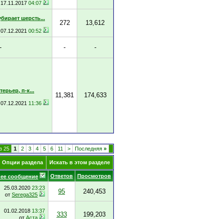
17.11.2017
04:07
убирает шерсть...
272
13,612
07.12.2021
00:52
-
-
-
ерьер, п-к...
11,381
174,633
07.12.2021
11:36
з 25
1
2
3
4
5
6
11
>
Последняя
»
Опции раздела
Искать в этом разделе
Ответов
Просмотров
ее сообщение
25.03.2020
23:23
95
240,453
от
Serega325
01.02.2018
13:37
333
199,203
от
Аста