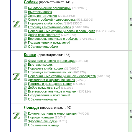
Собаки
(просматривают: 1415)
Кинологические организации
(70/12093)
Выставки собак
Хендлинг и груминг
(221/14463)
Спорт с собакой и дрессировка
(533/22996)
Породные клубы собак
(139/285506)
Страницы питомников собак
(254/84286)
Персональные страницы собак и сообществ
(516/196643)
Добро пожаловаться!
(77/21353)
Все вопросы новичков о собаках
(272/13612)
Поздравления и пожелания!
Объявления\собаки
Кошки
(просматривают: 137)
Фелинологические организации
(19/813)
Выставки кошек
Породные клубы кошек
(31/50606)
Страницы питомников кошек
(99/6170)
Персональные страницы кошек и сообществ
(74/1876)
Диетология и кормление кошек
(9/240)
Генетика и разведение кошек
(15/193)
Добро пожаловаться!
(13/1032)
Все вопросы новичков о кошках
(83/2324)
Поздравления и пожелания!
Объявления\кошки
Лошади
(просматривают: 40)
Конно-спортивные мероприятия
(74/996)
Породы лошадей
(15/742)
Здоровье лошадей
(11/51)
Объявления лошади