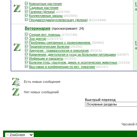
Комнатные растения
Садовые растения
Галереи (флора)
(42/4740)
Коллективные заказы
(20/2563)
Продам\отдам\куплю\возьму (флора)
(812/12946)
Ветеринария
(просматривают: 24)
Скорая вет. помощь
(172/1748)
Зоо доктор
(126/1571)
Проблемы связанные с размножением.
(30/600)
Терапевтические болезни
(25/250)
Хирургия , травматология и онкология
(30/316)
Кормление, диетология и уход за больными питомцами
(34/497)
Инфекции и паразиты
(31/551)
Болезни птиц, грызунов, диких и экзотических животных
(13/118)
Выставки и конференции по вет. тематике
(40/157)
Есть новые сообщения
Нет новых сообщений
Быстрый переход
Часовой 