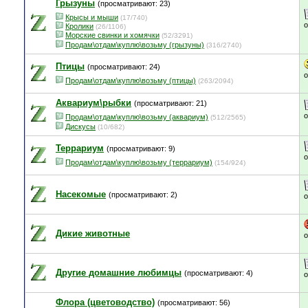
Грызуны
(просматривают: 23)
Крысы и мыши
(17/740)
Кролики
(26/1106)
Морские свинки и хомячки
(52/3291)
Продам\отдам\куплю\возьму (грызуны)
(316/2740)
Птицы
(просматривают: 24)
Продам\отдам\куплю\возьму (птицы)
(263/2094)
Аквариум\рыбки
(просматривают: 21)
Продам\отдам\куплю\возьму (аквариум)
(512/2565)
Дискусы
(10/682)
Террариум
(просматривают: 9)
Продам\отдам\куплю\возьму (террариум)
(154/924)
Насекомые
(просматривают: 2)
Дикие животные
Другие домашние любимцы
(просматривают: 4)
Флора (цветоводство)
(просматривают: 56)