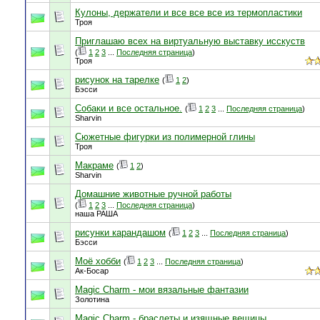
Кулоны, держатели и все все все из термопластики
Троя
Приглашаю всех на виртуальную выставку исскуств
(
1
2
3
...
Последняя страница
)
Троя
рисунок на тарелке
(
1
2
)
Бэсси
Собаки и все остальное.
(
1
2
3
...
Последняя страница
)
Sharvin
Сюжетные фигурки из полимерной глины
Троя
Макраме
(
1
2
)
Sharvin
Домашние животные ручной работы
(
1
2
3
...
Последняя страница
)
наша РАША
рисунки карандашом
(
1
2
3
...
Последняя страница
)
Бэсси
Моё хобби
(
1
2
3
...
Последняя страница
)
Ак-Босар
Magic Charm - мои вязальные фантазии
Золотина
Magic Charm - браслеты и изящные вещицы