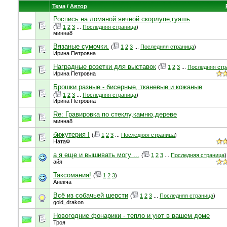
Тема
/
Автор
Роспись на ломаной яичной скорлупе,гуашь
(
1
2
3
...
Последняя страница
)
минна8
Вязаные сумочки.
(
1
2
3
...
Последняя страница
)
Ирина Петровна
Наградные розетки для выставок
(
1
2
3
...
Последняя стр
Ирина Петровна
Брошки разные - бисерные, тканевые и кожаные
(
1
2
3
...
Последняя страница
)
Ирина Петровна
Re: Гравировка по стеклу,камню,дереве
минна8
бижутерия !
(
1
2
3
...
Последняя страница
)
НатаФ
а я еще и вышивать могу ...
(
1
2
3
...
Последняя страница
)
айя
Таксомания!
(
1
2
3
)
Анекча
Всё из собачьей шерсти
(
1
2
3
...
Последняя страница
)
gold_drakon
Новогодние фонарики - тепло и уют в вашем доме
Троя