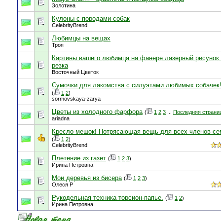
Золотина
Кулоны с породами собак
CelebrityBrend
Любимцы на вещах
Троя
Картины вашего любимца на фанере лазерный рисунок
резка
Восточный Цветок
Сумочки для лакомства с силуэтами любимых собачек
(
1
2
)
sormovskaya-zarya
Цветы из холодного фарфора
(
1
2
3
...
Последняя страни
ariadna
Кресло-мешок! Потрясающая вещь для всех членов сем
(
1
2
)
CelebrityBrend
Плетение из газет
(
1
2
3
)
Ирина Петровна
Мои деревья из бисера
(
1
2
3
)
Олеся Р
Рукодельная техника торсион-папье.
(
1
2
)
Ирина Петровна