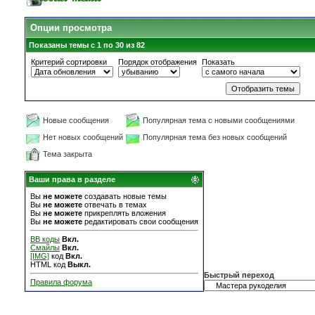
Опции просмотра
Показаны темы с 1 по 30 из 82
Критерий сортировки
Порядок отображения
Показать
Новые сообщения
Популярная тема с новыми сообщениями
Нет новых сообщений
Популярная тема без новых сообщений
Тема закрыта
Ваши права в разделе
Вы
не можете
создавать новые темы
Вы
не можете
отвечать в темах
Вы
не можете
прикреплять вложения
Вы
не можете
редактировать свои сообщения
BB коды
Вкл.
Смайлы
Вкл.
[IMG]
код
Вкл.
HTML код
Выкл.
Быстрый переход
Правила форума