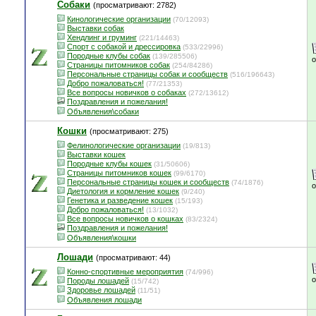
Собаки
(просматривают: 2782)
Кинологические организации
(70/12093)
Выставки собак
Хендлинг и груминг
(221/14463)
Спорт с собакой и дрессировка
(533/22996)
Породные клубы собак
(139/285506)
Страницы питомников собак
(254/84286)
Персональные страницы собак и сообществ
(516/196643)
Добро пожаловаться!
(77/21353)
Все вопросы новичков о собаках
(272/13612)
Поздравления и пожелания!
Объявления\собаки
Кошки
(просматривают: 275)
Фелинологические организации
(19/813)
Выставки кошек
Породные клубы кошек
(31/50606)
Страницы питомников кошек
(99/6170)
Персональные страницы кошек и сообществ
(74/1876)
Диетология и кормление кошек
(9/240)
Генетика и разведение кошек
(15/193)
Добро пожаловаться!
(13/1032)
Все вопросы новичков о кошках
(83/2324)
Поздравления и пожелания!
Объявления\кошки
Лошади
(просматривают: 44)
Конно-спортивные мероприятия
(74/996)
Породы лошадей
(15/742)
Здоровье лошадей
(11/51)
Объявления лошади