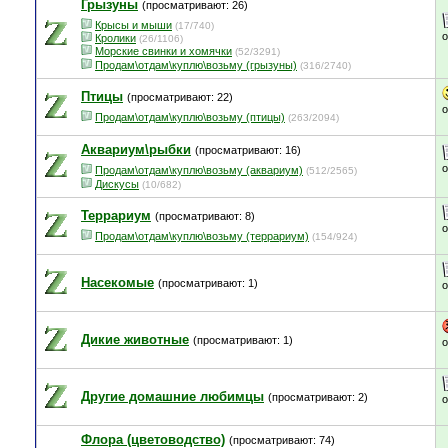
Грызуны
(просматривают: 26)
Крысы и мыши
(17/740)
Кролики
(26/1106)
Морские свинки и хомячки
(52/3291)
Продам\отдам\куплю\возьму (грызуны)
(316/2740)
Птицы
(просматривают: 22)
Продам\отдам\куплю\возьму (птицы)
(263/2094)
Аквариум\рыбки
(просматривают: 16)
Продам\отдам\куплю\возьму (аквариум)
(512/2565)
Дискусы
(10/682)
Террариум
(просматривают: 8)
Продам\отдам\куплю\возьму (террариум)
(154/924)
Насекомые
(просматривают: 1)
Дикие животные
(просматривают: 1)
Другие домашние любимцы
(просматривают: 2)
Флора (цветоводство)
(просматривают: 74)