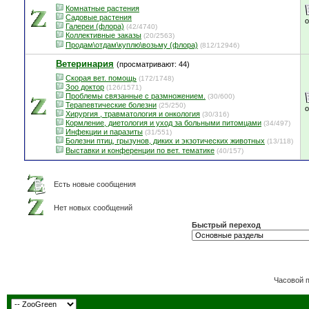
Комнатные растения
Садовые растения
Галереи (флора)
(42/4740)
Коллективные заказы
(20/2563)
Продам\отдам\куплю\возьму (флора)
(812/12946)
Ветеринария
(просматривают: 44)
Скорая вет. помощь
(172/1748)
Зоо доктор
(126/1571)
Проблемы связанные с размножением.
(30/600)
Терапевтические болезни
(25/250)
Хирургия , травматология и онкология
(30/316)
Кормление, диетология и уход за больными питомцами
(34/497)
Инфекции и паразиты
(31/551)
Болезни птиц, грызунов, диких и экзотических животных
(13/118)
Выставки и конференции по вет. тематике
(40/157)
Есть новые сообщения
Нет новых сообщений
Быстрый переход
Часовой 