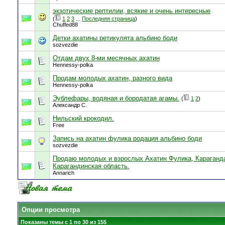
экзотические рептилии, всякие и очень интересные
(
1
2
3
...
Последняя страница
)
Chuffed88
Детки ахатины ретикулята альбино боди
sozvezdie
Отдам двух 8-ми месячных ахатин
Hennessy-polka
Продам молодых ахатин, разного вида
Hennessy-polka
Эублефары, водяная и бородатая агамы.
(
1
2
)
Александр С.
Нильский крокодил.
Free
Запись на ахатин фулика родация альбино боди
sozvezdie
Продаю молодых и взрослых Ахатин Фулика, Караганд
Карагандинская область.
Annarich
Опции просмотра
Показаны темы с 1 по 30 из 155