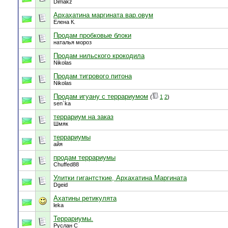
Dimakz
Архахатина маргината вар.овум
Елена К.
Продам пробковые блоки
наталья мороз
Продам нильского крокодила
Nikolas
Продам тигрового питона
Nikolas
Продам игуану с террариумом
(
1
2
)
sen`ka
террариум на заказ
Шмяк
террариумы
айя
продам террариумы
Chuffed88
Улитки гигантсткие, Архахатина Маргината
Dgeid
Ахатины ретикулята
leka
Террариумы.
Руслан С