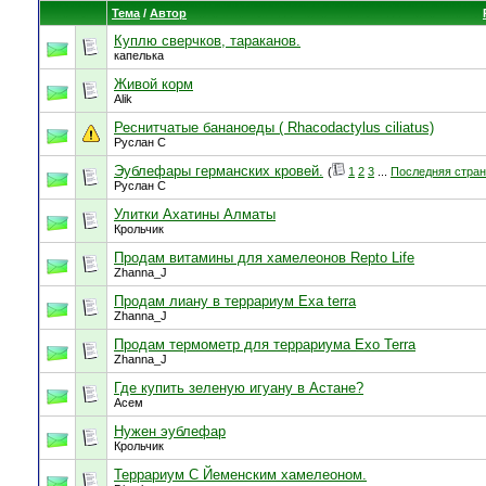
Тема
/
Автор
Куплю сверчков, тараканов.
капелька
Живой корм
Alik
Реснитчатые бананоеды ( Rhacodactylus ciliatus)
Руслан С
Эублефары германских кровей.
(
1
2
3
...
Последняя стра
Руслан С
Улитки Ахатины Алматы
Крольчик
Продам витамины для хамелеонов Repto Life
Zhanna_J
Продам лиану в террариум Exa terra
Zhanna_J
Продам термометр для террариума Exo Terra
Zhanna_J
Где купить зеленую игуану в Астане?
Асем
Нужен эублефар
Крольчик
Террариум С Йеменским хамелеоном.