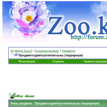
Форум Zoo.kZ
>
Основные разделы
>
Террариум
Продам\отдам\куплю\возьму (террариум)
Регистрация
Справка
Правила форума
Темы раздела
: Продам\отдам\куплю\возьму (террариум)