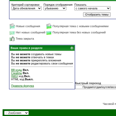
Критерий сортировки
Порядок отображения
Показать
Новые сообщения
Популярная тема с новыми сообщениями
Нет новых сообщений
Популярная тема без новых сообщений
Тема закрыта
Ваши права в разделе
Вы
не можете
создавать новые темы
Вы
не можете
отвечать в темах
Вы
не можете
прикреплять вложения
Вы
не можете
редактировать свои сообщения
BB коды
Вкл.
Смайлы
Вкл.
[IMG]
код
Вкл.
HTML код
Выкл.
Быстрый переход
Правила форума
Часовой 