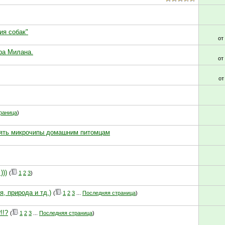
ия собак"
от
ра Милана.
от
о
раница
)
лять микрочипы домашним питомцам
)))
(
1
2
3
)
, природа и тд.)
(
1
2
3
...
Последняя страница
)
!!?
(
1
2
3
...
Последняя страница
)