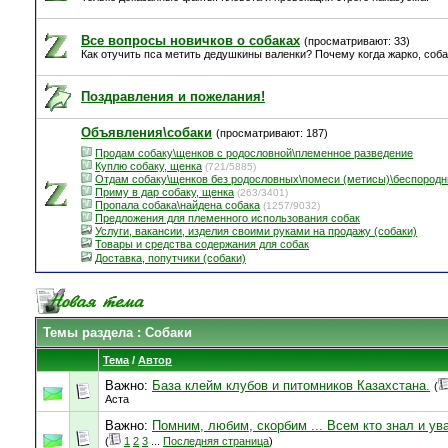
Все вопросы новичков о собаках
(просматривают: 33)
Как отучить пса метить дедушкины валенки? Почему когда жарко, соб
Поздравления и пожелания!
Объявления\собаки
(просматривают: 187)
Продам собаку\щенков с родословной\племенное разведение
Куплю собаку, щенка
(721/5885)
Отдам собаку\щенков без родословных\помеси (метисы)\беспород
Приму в дар собаку, щенка
(263/3401)
Пропала собака\найдена собака
(1257/9032)
Предложения для племенного использования собак
Услуги, вакансии, изделия своими руками на продажу (собаки)
Товары и средства содержания для собак
Доставка, попутчики (собаки)
Темы раздела
: Собаки
Тема
/
Автор
Важно:
База клейм клубов и питомников Казахстана.
(
Аста
Важно:
Помним, любим, скорбим ... Всем кто знал и у
(
1
2
3
...
Последняя страница
)