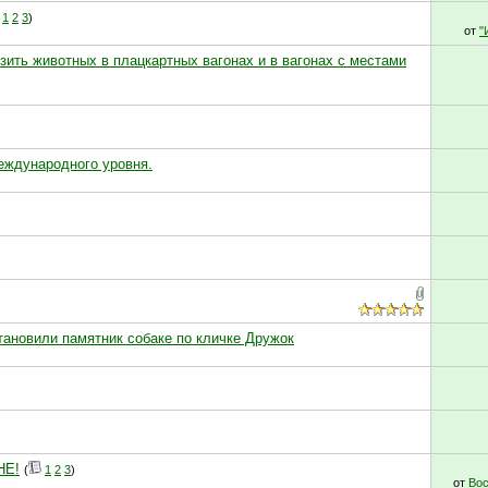
1
2
3
)
от
"
зить животных в плацкартных вагонах и в вагонах с местами
еждународного уровня.
тановили памятник собаке по кличке Дружок
НЕ!
(
1
2
3
)
от
Вос