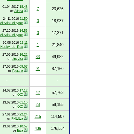
01.04.2017
18:48
7
23,626
от
Aliana
24.11.2016
11:50
0
18,937
Alevtina Aleyner
27.10.2016
14:53
0
17,371
Alevtina Aleyner
30.08.2016
22:11
1
21,840
т
Husky_de_Rox
27.06.2016
16:22
33
49,982
от
binyvka
17.03.2016
09:07
91
87,160
от
Грызли
-
-
-
14.02.2016
17:12
42
57,763
от
КХС
13.02.2016
01:15
28
58,185
от
КХС
27.01.2016
22:24
215
114,507
от
РиШШа
13.01.2016
10:57
436
176,554
от
Itala