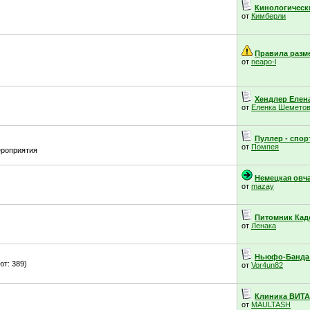
Кинологически
от
Кимберли
Правила разме
от
neapo-l
Хендлер Елена
от
Еленка Шемето
Пуллер - спорт
от
Помпея
ероприятия
Немецкая овчар
от
mazay
Питомник Кадо
от
Ленака
Ньюфо-Банда 
т: 389)
от
Vor4un82
Клиника ВИТА 
от
MAULTASH