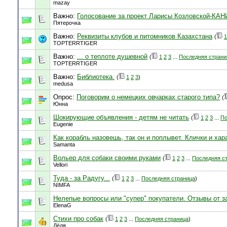
mazay
Важно:
Голосование за проект Ларисы Козловской-К
Пятерочка
Важно:
Реквизиты клубов и питомников Казахстана
(
1
TOPTERRTIGER
Важно:
... о теплоте душевной
(
1
2
3
...
Последняя страни
TOPTERRTIGER
Важно:
Библиотека.
(
1
2
3
)
medusa
Опрос:
Поговорим о немецких овчарках старого типа?
(
Юнна
Шокирующие объявления - детям не читать
(
1
2
3
...
По
Eugenie
Как корабль назовешь, так он и поплывет. Клички и хар
Samanta
Вольер для собаки своими руками
(
1
2
3
...
Последняя с
Vellori
Туда - за Радугу...
(
1
2
3
...
Последняя страница
)
NIMFA
Нелепые вопросы или "супер" покупатели. Отзывы от з
ElenaG
Стихи про собак
(
1
2
3
...
Последняя страница
)
Лёля