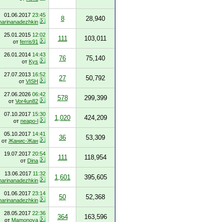
01.06.2017
23:45
8
28,940
arinanadezhkin
25.01.2015
12:02
111
103,011
от
ferris91
26.01.2014
14:43
76
75,140
от
Kys
27.07.2013
16:52
27
50,792
от
VISH
27.06.2026
06:42
578
299,399
от
Vor4un82
07.10.2017
15:30
1,020
424,209
от
neapo-l
05.10.2017
14:41
36
53,309
от
Жанис-Жан
19.07.2017
20:54
111
118,954
от
Dina
13.06.2017
11:32
1,601
395,605
arinanadezhkin
01.06.2017
23:14
50
52,368
arinanadezhkin
28.05.2017
22:36
364
163,596
от
Mamonova