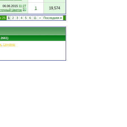
06.06.2015
11:27
1
19,574
точный Цветок
з 25
1
2
3
4
5
6
11
>
Последняя
»
 2661)
e
,
Lloydmiz