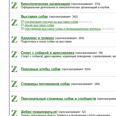
Кинологические организации
(просматривают: 270)
Официальная деятельность кинологических организаций и клубов
Выставки собак
(просматривают: 342)
Организация поездок на выставки собак
(126/4433)
Архив выставок собак
Обсуждение выставок собак и организационные вопросы
(31/9393)
Хендлинг и груминг
(просматривают: 264)
Подготовка и показ собак на выставке
Спорт с собакой и дрессировка
(просматривают: 39)
Спорт с собакой, дрессировка, коррекция поведения, соревнования, м
Породные клубы собак
(просматривают: 824)
Страницы питомников собак
(просматривают: 168)
Персональные страницы собак и сообществ
(просматриваю
Добро пожаловаться!
(просматривают: 52)
Только доказанные факты. Клевета и провокации строго наказуема.