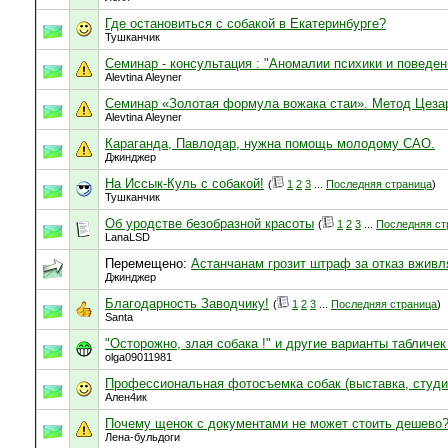
Где остановиться с собакой в Екатеринбурге?
Тушканчик
Семинар - консультация : "Аномалии психики и поведен
Alevtina Aleyner
Семинар «Золотая формула вожака стаи». Метод Цеза
Alevtina Aleyner
Караганда, Павлодар, нужна помощь молодому САО.
Джинджер
На Иссык-Куль с собакой!
(
1
2
3
...
Последняя страница
)
Тушканчик
Об уродстве безобразной красоты
(
1
2
3
...
Последняя ст
LanaLSD
Перемещено:
Астанчанам грозит штраф за отказ вжив
Джинджер
Благодарность Заводчику!
(
1
2
3
...
Последняя страница
)
Santa
"Осторожно, злая собака !" и другие варианты табличек 
olga09011981
Профессиональная фотосъемка собак (выставка, студия
Ален4ик
Почему щенок с документами не может стоить дешево?
Лена-бульдоги