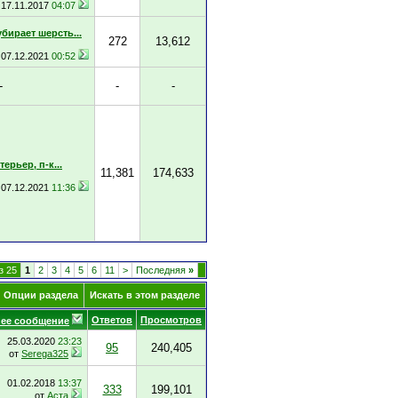
17.11.2017
04:07
убирает шерсть...
272
13,612
07.12.2021
00:52
-
-
-
ерьер, п-к...
11,381
174,633
07.12.2021
11:36
з 25
1
2
3
4
5
6
11
>
Последняя
»
Опции раздела
Искать в этом разделе
Ответов
Просмотров
ее сообщение
25.03.2020
23:23
95
240,405
от
Serega325
01.02.2018
13:37
333
199,101
от
Аста