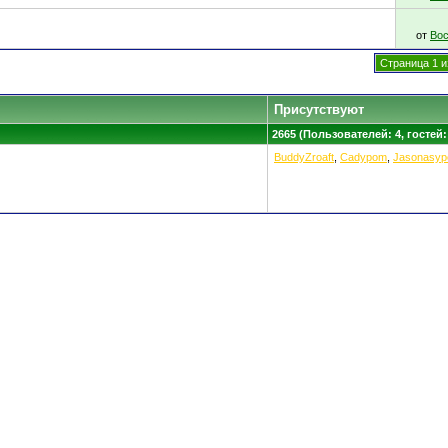
от
Вос
Страница 1 и
Присутствуют
2665 (Пользователей: 4, гостей:
BuddyZroaft
,
Cadypom
,
Jasonasyp