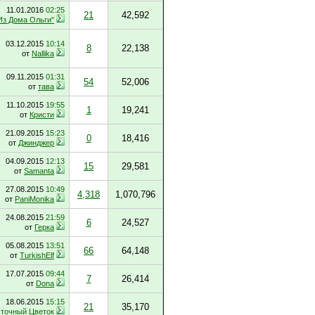
11.01.2016
02:25
21
42,592
Из Дома Ольги"
03.12.2015
10:14
8
22,138
от
Nallika
09.11.2015
01:31
54
52,006
от
тава
11.10.2015
19:55
1
19,241
от
Кристи
21.09.2015
15:23
0
18,416
от
Джинджер
04.09.2015
12:13
15
29,581
от
Samanta
27.08.2015
10:49
4,318
1,070,796
от
PaniMonika
24.08.2015
21:59
6
24,527
от
Герка
05.08.2015
13:51
66
64,148
от
TurkishElf
17.07.2015
09:44
7
26,414
от
Dona
18.06.2015
15:15
21
35,170
точный Цветок