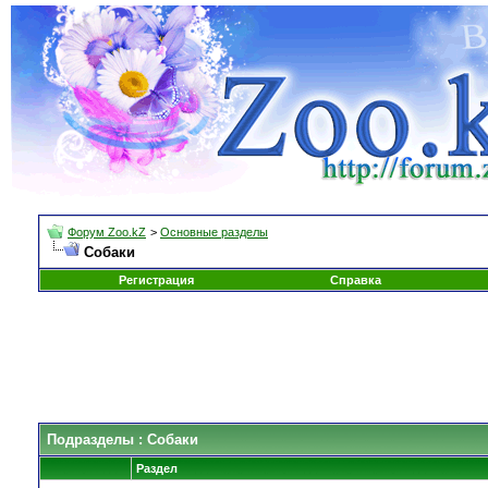
Форум Zoo.kZ
>
Основные разделы
Собаки
Регистрация
Справка
Подразделы
: Собаки
Раздел