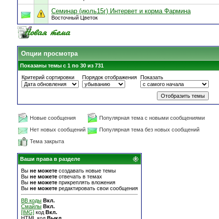
Семинар (июль15г) Интервет и корма Фармина
Восточный Цветок
Опции просмотра
Показаны темы с 1 по 30 из 731
Критерий сортировки
Порядок отображения
Показать
Новые сообщения
Популярная тема с новыми сообщениями
Нет новых сообщений
Популярная тема без новых сообщений
Тема закрыта
Ваши права в разделе
Вы
не можете
создавать новые темы
Вы
не можете
отвечать в темах
Вы
не можете
прикреплять вложения
Вы
не можете
редактировать свои сообщения
BB коды
Вкл.
Смайлы
Вкл.
[IMG]
код
Вкл.
HTML код
Выкл.