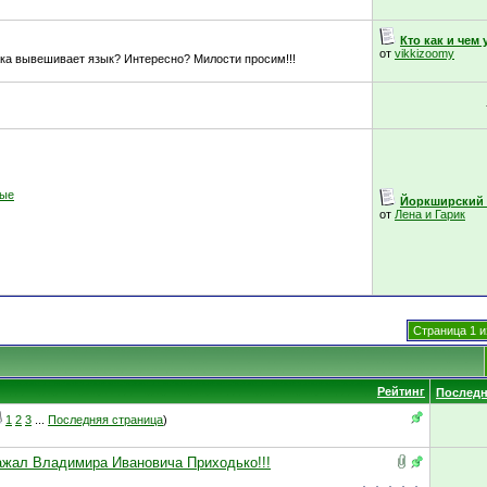
Кто как и чем 
от
vikkizoomy
ака вывешивает язык? Интересно? Милости просим!!!
ные
Йоркширский т
от
Лена и Гарик
Страница 1 и
Рейтинг
Последн
1
2
3
...
Последняя страница
)
важал Владимира Ивановича Приходько!!!