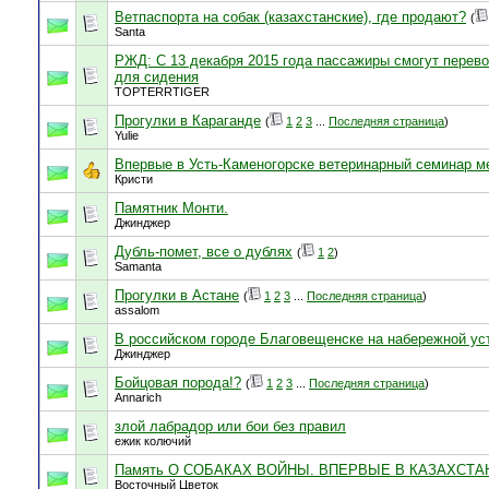
Ветпаспорта на собак (казахстанские), где продают?
(
Santa
РЖД: C 13 декабря 2015 года пассажиры смогут перево
для сидения
TOPTERRTIGER
Прогулки в Караганде
(
1
2
3
...
Последняя страница
)
Yulie
Впервые в Усть-Каменогорске ветеринарный семинар м
Кристи
Памятник Монти.
Джинджер
Дубль-помет, все о дублях
(
1
2
)
Samanta
Прогулки в Астане
(
1
2
3
...
Последняя страница
)
assalom
В российском городе Благовещенске на набережной ус
Джинджер
Бойцовая порода!?
(
1
2
3
...
Последняя страница
)
Annarich
злой лабрадор или бои без правил
ежик колючий
Память О СОБАКАХ ВОЙНЫ. ВПЕРВЫЕ В КАЗАХСТА
Восточный Цветок