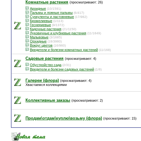
Комнатные растения
(просматривают: 26)
Ароидные
(10/1591)
Пальмы и ложные пальмы
(6/417)
Суккуленты и ластовневые
(17/982)
Бромелиевые
(1/113)
Геснериевые
(9/1372)
Кадочные растения
(21/1150)
Луковичные и клубневые растения
(11/1849)
Мальвовые
(3/1685)
Орхидные
(18/3980)
Вокруг цветов
(16/960)
Вредители и болезни комнатных растений
(11/168)
Садовые растения
(просматривают: 4)
Обустройство сада
(2/31)
Вредители и болезни садовых растений
(1/8)
Галереи (флора)
(просматривают: 4)
Хвастаемся коллекциями
Коллективные заказы
(просматривают: 2)
Продам\отдам\куплю\возьму (флора)
(просматривают: 15)