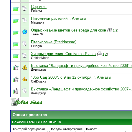
Серамис
Felisiya
Питомники растений г. Алматы
Мариана
Опрыскивание цветов без вреда для окон
(
1
2
)
Тата-76
Птерисовые (Pteridaceae)
Felisiya
Хищные растения. Carnivoros Plants
(
1
2
)
GoldenMoon
Выставка "Ландшафт и приусадебное хозяйство 2008" 2
Джинджер
"Зоо Сад 2008". с 9 по 12 октября, г. Алматы
CatDog.kz
Выставка «Ландшафт и приусадебное хозяйство 2007»,
Джинджер
Опции просмотра
Показаны темы с 1 по 18 из 18
Критерий сортировки
Порядок отображения
Показать