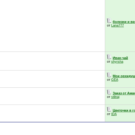
болезни и вр
от
Lana777
Иван-чай
от
shyrsha
Мои орхидуш
от
GEA
Заказ от Ама
от
stilnaj
Цветочки в 
от
IDA