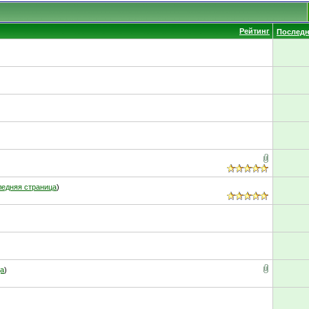
Рейтинг
Последн
едняя страница
)
ца
)