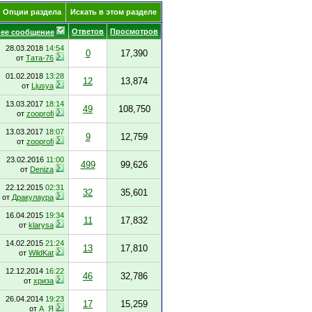
Опции раздела
Искать в этом разделе
Ответов
Просмотров
ее сообщение
28.03.2018
14:54
0
17,390
от
Тата-76
01.02.2018
13:28
12
13,874
от
Ljusya
13.03.2017
18:14
49
108,750
от
zooprofi
13.03.2017
18:07
9
12,759
от
zooprofi
23.02.2016
11:00
499
99,626
от
Deniza
22.12.2015
02:31
32
35,601
от
Дракулаура
16.04.2015
19:34
11
17,832
от
klarysa
14.02.2015
21:24
13
17,810
от
WildKat
12.12.2014
16:22
46
32,786
от
хриза
26.04.2014
19:23
17
15,259
от
А_Я