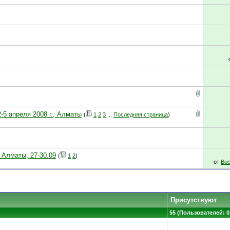
-5 апреля 2008 г., Алматы
(
1
2
3
...
Последняя страница
)
 Алматы, 27-30.09
(
1
2
)
от
Вос
Присутствуют
55 (Пользователей: 0,