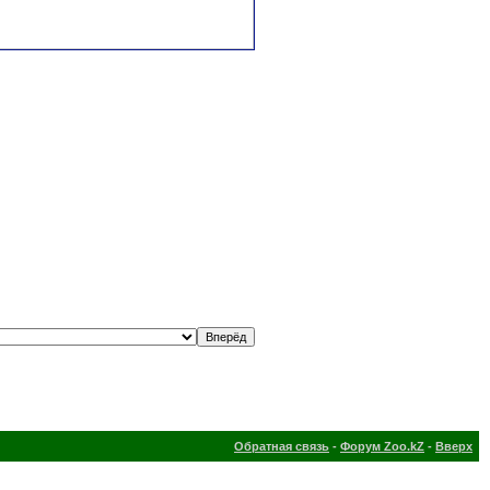
Обратная связь
-
Форум Zoo.kZ
-
Вверх