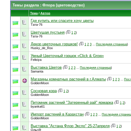
Темы раздела
: Флора (цветоводство)
Тема
/
Автор
Где купить или спасите хочу цветы
Тата-76
Цветущая пустыня
(
1
2
)
Тата-76
Декор цветочных горшков!
(
1
2
3
...
Последняя страница
)
Husky_de_Rox
Умный Цветочный горшок «Click & Grow»
Felisiya
Выставка Цветов
(
1
2
3
...
Последняя страница
)
Samanta
Магазины комнатных растений в г.Алматы
(
1
2
3
...
Посл
GoldenMoon
Сосновая кора
(
1
2
)
GoldenMoon
Питомник растений "Затеренный рай" ярмарка
(
1
2
)
byanka61
Импорт растений в Казахстан
(
1
2
3
...
Последняя страни
GoldenMoon
Выставка "Астана Флор Экспо" 25-27апреля
(
1
2
)
Ольг@