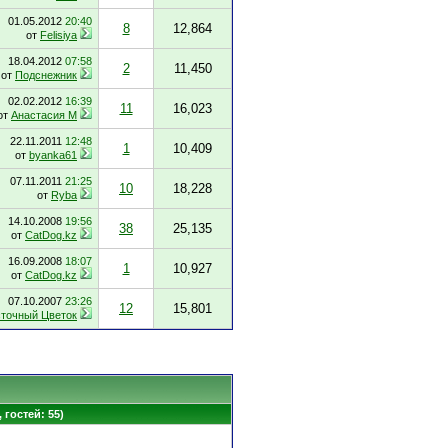
01.05.2012
20:40
8
12,864
от
Felisiya
18.04.2012
07:58
2
11,450
от
Подснежник
02.02.2012
16:39
11
16,023
от
Анастасия М
22.11.2011
12:48
1
10,409
от
byanka61
07.11.2011
21:25
10
18,228
от
Ryba
14.10.2008
19:56
38
25,135
от
CatDog.kz
16.09.2008
18:07
1
10,927
от
CatDog.kz
07.10.2007
23:26
12
15,801
точный Цветок
 гостей: 55)