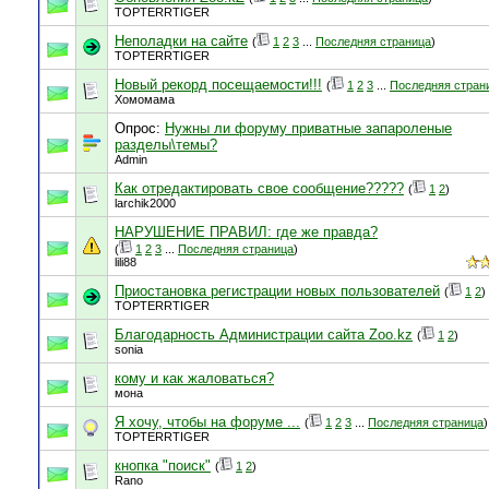
TOPTERRTIGER
Неполадки на сайте
(
1
2
3
...
Последняя страница
)
TOPTERRTIGER
Новый рекорд посещаемости!!!
(
1
2
3
...
Последняя стран
Хомомама
Опрос:
Нужны ли форуму приватные запароленые
разделы\темы?
Admin
Как отредактировать свое сообщение?????
(
1
2
)
larchik2000
НАРУШЕНИЕ ПРАВИЛ: где же правда?
(
1
2
3
...
Последняя страница
)
lili88
Приостановка регистрации новых пользователей
(
1
2
)
TOPTERRTIGER
Благодарность Администрации сайта Zoo.kz
(
1
2
)
sonia
кому и как жаловаться?
мона
Я хочу, чтобы на форуме ...
(
1
2
3
...
Последняя страница
)
TOPTERRTIGER
кнопка "поиск"
(
1
2
)
Rano