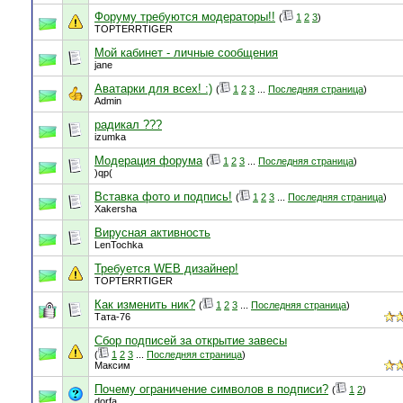
Форуму требуются модераторы!!
(
1
2
3
)
TOPTERRTIGER
Мой кабинет - личные сообщения
jane
Аватарки для всех! :)
(
1
2
3
...
Последняя страница
)
Admin
радикал ???
izumka
Модерация форума
(
1
2
3
...
Последняя страница
)
)qp(
Вставка фото и подпись!
(
1
2
3
...
Последняя страница
)
Xakersha
Вирусная активность
LenTochka
Требуется WEB дизайнер!
TOPTERRTIGER
Как изменить ник?
(
1
2
3
...
Последняя страница
)
Тата-76
Сбор подписей за открытие завесы
(
1
2
3
...
Последняя страница
)
Максим
Почему ограничение символов в подписи?
(
1
2
)
dorfa