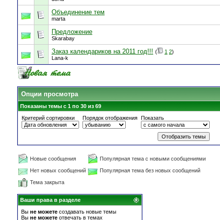
Объединение тем
marta
Предложение
Skarabay
Заказ календариков на 2011 год!!!
(
1
2
)
Lana-k
Опции просмотра
Показаны темы с 1 по 30 из 69
Критерий сортировки
Порядок отображения
Показать
Новые сообщения
Популярная тема с новыми сообщениями
Нет новых сообщений
Популярная тема без новых сообщений
Тема закрыта
Ваши права в разделе
Вы
не можете
создавать новые темы
Вы
не можете
отвечать в темах