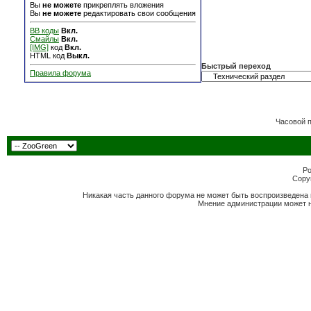
Вы
не можете
прикреплять вложения
Вы
не можете
редактировать свои сообщения
BB коды
Вкл.
Смайлы
Вкл.
[IMG]
код
Вкл.
HTML код
Выкл.
Быстрый переход
Правила форума
Часовой 
Po
Copyr
Никакая часть данного форума не может быть воспроизведена 
Мнение администрации может н