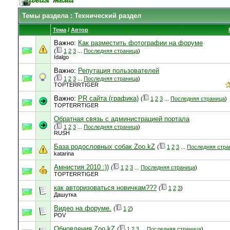
Темы раздела
: Технический раздел
Тема
/
Автор
Важно:
Как разместить фотографии на форуме
(
1
2
3
...
Последняя страница
)
Idalgo
Важно:
Репутация пользователей
(
1
2
3
...
Последняя страница
)
TOPTERRTIGER
Важно:
PR сайта (графика)
(
1
2
3
...
Последняя страница
)
TOPTERRTIGER
Обратная связь с администрацией портала
(
1
2
3
...
Последняя страница
)
RUSH
База родословных собак Zoo.kZ
(
1
2
3
...
Последняя стра
katarina
Амнистия 2010 :))
(
1
2
3
...
Последняя страница
)
TOPTERRTIGER
как авторизоваться новичкам???
(
1
2
3
)
Дашутка
Видео на форуме.
(
1
2
)
POV
Обновления Zoo.kZ
(
1
2
3
...
Последняя страница
)