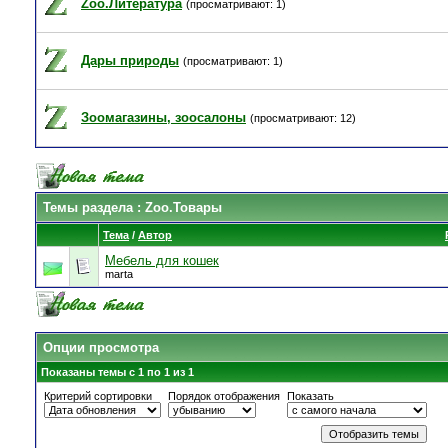
Zoo.Литература
(просматривают: 1)
Дары природы
(просматривают: 1)
Зоомагазины, зоосалоны
(просматривают: 12)
Темы раздела
: Zoo.Товары
Тема
/
Автор
Мебель для кошек
marta
Опции просмотра
Показаны темы с 1 по 1 из 1
Критерий сортировки
Порядок отображения
Показать