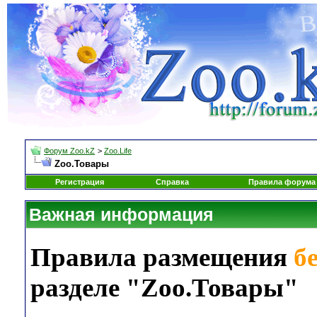
Форум Zoo.kZ
>
Zoo.Life
Zoo.Товары
Регистрация
Справка
Правила форума
Важная информация
Правила размещения
б
разделе "Zoo.Товары"