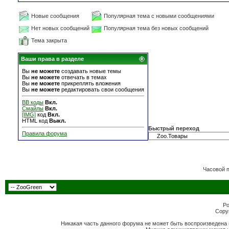
Новые сообщения
Популярная тема с новыми сообщениями
Нет новых сообщений
Популярная тема без новых сообщений
Тема закрыта
Ваши права в разделе
Вы
не можете
создавать новые темы
Вы
не можете
отвечать в темах
Вы
не можете
прикреплять вложения
Вы
не можете
редактировать свои сообщения
BB коды
Вкл.
Смайлы
Вкл.
[IMG]
код
Вкл.
HTML код
Выкл.
Быстрый переход
Правила форума
Часовой 
Po
Copyr
Никакая часть данного форума не может быть воспроизведена 