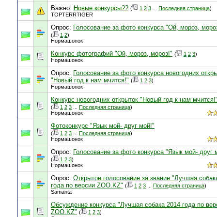
Важно:
Новые конкурсы??
(
1
2
3
...
Последняя страница
)
TOPTERRTIGER
Опрос:
Голосование за фото конкурса "Ой, мороз, моро
(
1
2
)
Нормашонок
Конкурс фотографий "Ой, мороз, мороз!"
(
1
2
3
)
Нормашонок
Опрос:
Голосование за фото конкурса новогодних откр
"Новый год к нам мчится!"
(
1
2
3
)
Нормашонок
Конкурс новогодних открыток "Новый год к нам мчится!
(
1
2
3
...
Последняя страница
)
Нормашонок
Фотоконкурс "Язык мой- друг мой!"
(
1
2
3
...
Последняя страница
)
Нормашонок
Опрос:
Голосование за фото конкурса "Язык мой- друг 
(
1
2
3
)
Нормашонок
Опрос:
Открытое голосование за звание "Лучшая собак
года по версии ZOO.KZ"
(
1
2
3
...
Последняя страница
)
Samanta
Обсуждение конкурса "Лучшая собака 2014 года по вер
ZOO.KZ"
(
1
2
3
)