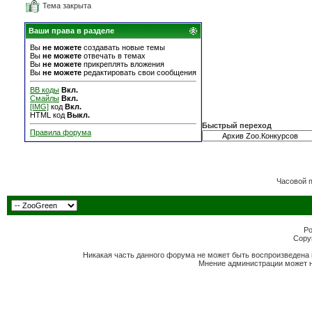
Тема закрыта
Ваши права в разделе
Вы
не можете
создавать новые темы
Вы
не можете
отвечать в темах
Вы
не можете
прикреплять вложения
Вы
не можете
редактировать свои сообщения
BB коды
Вкл.
Смайлы
Вкл.
[IMG]
код
Вкл.
HTML код
Выкл.
Быстрый переход
Правила форума
Часовой 
Po
Copyr
Никакая часть данного форума не может быть воспроизведена 
Мнение администрации может н