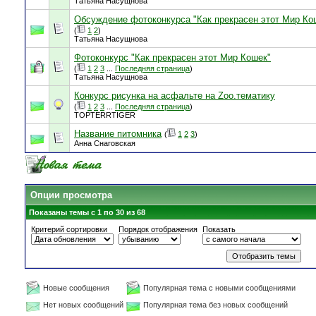
Татьяна Насущнова
Обсуждение фотоконкурса "Как прекрасен этот Мир Ко
(
1
2
)
Татьяна Насущнова
Фотоконкурс "Как прекрасен этот Мир Кошек"
(
1
2
3
...
Последняя страница
)
Татьяна Насущнова
Конкурс рисунка на асфальте на Zoo.тематику
(
1
2
3
...
Последняя страница
)
TOPTERRTIGER
Название питомника
(
1
2
3
)
Анна Снаговская
Опции просмотра
Показаны темы с 1 по 30 из 68
Критерий сортировки
Порядок отображения
Показать
Новые сообщения
Популярная тема с новыми сообщениями
Нет новых сообщений
Популярная тема без новых сообщений