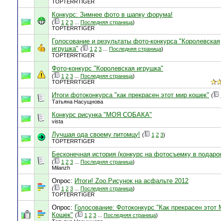
TOPTERRTIGER
Конкурс: Зимнее фото в шапку форума!
(
1
2
3
...
Последняя страница
)
TOPTERRTIGER
Голосование и результаты фото-конкурса "Королевская
игрушка"
(
1
2
3
...
Последняя страница
)
TOPTERRTIGER
Фото-конкурс "Королевская игрушка"
(
1
2
3
...
Последняя страница
)
TOPTERRTIGER
Итоги фотоконкурса "как прекрасен этот мир кошек"
(
Татьяна Насущнова
Конкурс рисунка "МОЯ СОБАКА"
vista
Лучшая ода своему питомцу!
(
1
2
3
)
TOPTERRTIGER
Бесконечная история (конкурс на фотосъемку в подаро
(
1
2
3
...
Последняя страница
)
Milanzh
Опрос:
Итоги! Zoo.Рисунок на асфальте 2012
(
1
2
3
...
Последняя страница
)
TOPTERRTIGER
Опрос:
Голосование: Фотоконкурс "Как прекрасен этот
Кошек"
(
1
2
3
...
Последняя страница
)