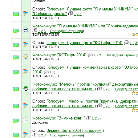
Samanta
Опрос:
Голосуем! Лучшее фото "Я у мамы УНИКУМ!" и
"Собака-задавака"
(
1
2
3
)
TOPTERRTIGER
Фотоконкурс "Я у мамы УНИКУМ!" или "Собака-задавак
(
1
2
3
...
Последняя страница
)
TOPTERRTIGER
Опрос:
Голосуем! Лучшее фото "КОТябрь 2014"
(
1
2
3
TOPTERRTIGER
Фотоконкурс "КОТябрь 2014"
(
1
2
3
...
Последняя страниц
TOPTERRTIGER
Опрос:
Голосуем! Лучший комментарий к фото "КОТябр
2014"
(
1
2
)
TOPTERRTIGER
Фотоконкурс: "Мелочь" против "крупняка" декоративны
собачки против всех остальных :)
(
1
2
3
...
Последняя ст
TOPTERRTIGER
Опрос:
Голосуем! "Мелочь" против "крупняка" декорат
собачки против всех остальных :)
(
1
2
3
...
Последняя ст
TOPTERRTIGER
Фотоконкурс "Зимние кони "
(
1
2
3
)
Джинджер
Опрос:
Зимнее фото 2014 (Голосуем!)
(
1
2
3
...
Последняя страница
)