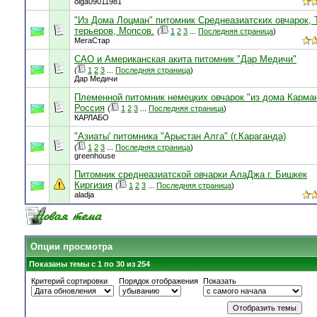
olga09011981
"Из Дома Лоцман" питомник Среднеазиатских овчарок, 
терьеров, Мопсов.
(
1
2
3
...
Последняя страница
)
МегаСтар
САО и Американская акита питомник "Дар Медичи"
(
1
2
3
...
Последняя страница
)
Дар Медичи
Племенной питомник немецких овчарок "из дома Карма
Россия
(
1
2
3
...
Последняя страница
)
КАРЛАБО
"Азиаты' питомника "Арыстан Алга" (г.Караганда)
(
1
2
3
...
Последняя страница
)
greenhouse
Питомник среднеазиатской овчарки АлаДжа г. Бишкек
Киргизия
(
1
2
3
...
Последняя страница
)
aladja
Опции просмотра
Показаны темы с 1 по 30 из 254
Критерий сортировки
Порядок отображения
Показать