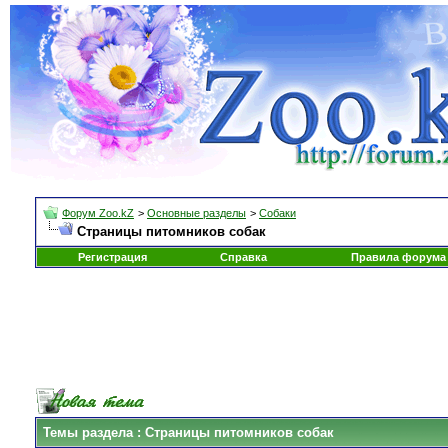
Форум Zoo.kZ
>
Основные разделы
>
Собаки
Страницы питомников собак
Регистрация
Справка
Правила форума
Темы раздела
: Страницы питомников собак