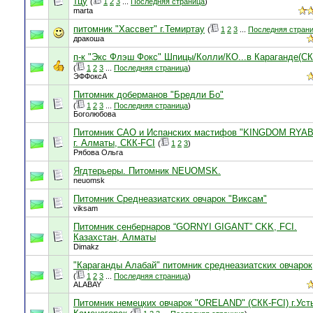
тцу
(
1
2
3
...
Последняя страница
)
marta
питомник "Хассвет" г.Темиртау
(
1
2
3
...
Последняя стран
дракоша
п-к "Экс Флэш Фокс" Шпицы/Колли/КО...в Караганде(СК
(
1
2
3
...
Последняя страница
)
ЭФФоксА
Питомник доберманов "Бредли Бо"
(
1
2
3
...
Последняя страница
)
Боголюбова
Питомник САО и Испанских мастифов "KINGDOM RYAB
г. Алматы, СКК-FCI
(
1
2
3
)
Рябова Ольга
Ягдтерьеры. Питомник NEUOMSK.
neuomsk
Питомник Среднеазиатских овчарок "Виксам"
viksam
Питомник сенбернаров “GORNYI GIGANT” CKK, FCI.
Казахстан, Алматы
Dimakz
"Караганды Алабай" питомник среднеазиатских овчарок
(
1
2
3
...
Последняя страница
)
ALABAY
Питомник немецких овчарок "ORELAND" (СКК-FCI) г.Уст