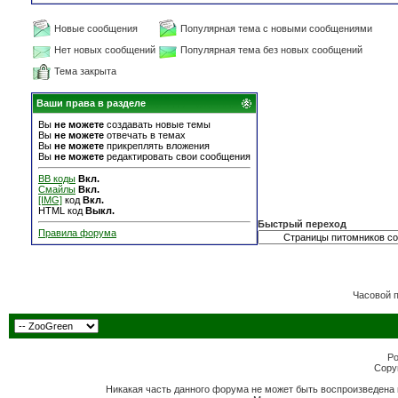
Новые сообщения
Популярная тема с новыми сообщениями
Нет новых сообщений
Популярная тема без новых сообщений
Тема закрыта
Ваши права в разделе
Вы
не можете
создавать новые темы
Вы
не можете
отвечать в темах
Вы
не можете
прикреплять вложения
Вы
не можете
редактировать свои сообщения
BB коды
Вкл.
Смайлы
Вкл.
[IMG]
код
Вкл.
HTML код
Выкл.
Быстрый переход
Правила форума
Часовой 
Po
Copyr
Никакая часть данного форума не может быть воспроизведена 