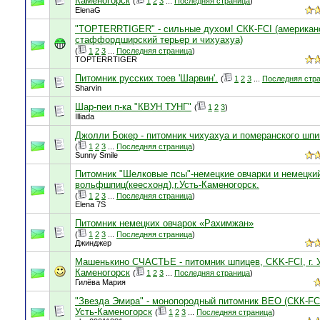
Каменогорск
(
1
2
3
...
Последняя страница
)
ElenaG
"TOPTERRTIGER" - сильные духом! СКК-FCI (американ
стаффордширский терьер и чихуахуа)
(
1
2
3
...
Последняя страница
)
TOPTERRTIGER
Питомник русских тоев 'Шарвин'.
(
1
2
3
...
Последняя стр
Sharvin
Шар-пеи п-ка "КВУН ТУНГ"
(
1
2
3
)
Illiada
Джолли Бокер - питомник чихуахуа и померанского шпи
(
1
2
3
...
Последняя страница
)
Sunny Smile
Питомник "Шелковые псы"-немецкие овчарки и немецки
вольфшпиц(кеесхонд),г.Усть-Каменогорск.
(
1
2
3
...
Последняя страница
)
Elena 7S
Питомник немецких овчарок «Рахимжан»
(
1
2
3
...
Последняя страница
)
Джинджер
Машенькино СЧАСТЬЕ - питомник шпицев, CKK-FCI, г. У
Каменогорск
(
1
2
3
...
Последняя страница
)
Гилёва Мария
"Звезда Эмира" - монопородный питомник ВЕО (СКК-FCI)
Усть-Каменогорск
(
1
2
3
...
Последняя страница
)