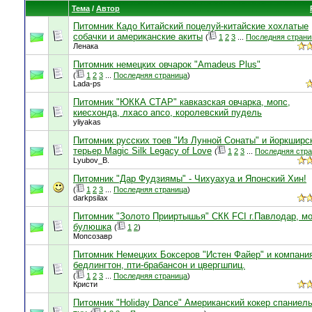
Тема
/
Автор
Питомник Кадо Китайский поцелуй-китайские хохлатые
собачки и американские акиты
(
1
2
3
...
Последняя страни
Ленака
Питомник немецких овчарок "Amadeus Plus"
(
1
2
3
...
Последняя страница
)
Lada-ps
Питомник "ЮККА СТАР" кавказская овчарка, мопс,
киесхонда, лхасо апсо, королевский пудель
yliyakas
Питомник русских тоев "Из Лунной Сонаты" и йоркширс
терьер Magic Silk Legacy of Love
(
1
2
3
...
Последняя стр
Lyubov_B.
Питомник "Дар Фудзиямы" - Чихуахуа и Японский Хин!
(
1
2
3
...
Последняя страница
)
darkpsilax
Питомник "Золото Прииртышья" СКК FCI г.Павлодар, м
булюшка
(
1
2
)
Мопсозавр
Питомник Немецких Боксеров "Истен Файер" и компания
бедлингтон, пти-брабансон и цвергшпиц.
(
1
2
3
...
Последняя страница
)
Кристи
Питомник "Holiday Dance" Американский кокер спаниель