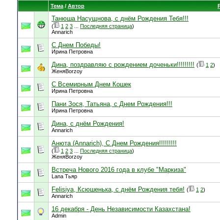
Тема
/
Автор
Танюша Насущнова, с днём Рождения Тебя!!!
(
1
2
3
...
Последняя страница
)
Annarich
С Днем Победы!
Ирина Петровна
Дина, поздравляю с рождением доченьки!!!!!!!!!
(
1
2
)
ЖеняBorzoy
С Всемирным Днем Кошек
Ирина Петровна
Пани Зося, Татьяна, с Днем Рождения!!!
Ирина Петровна
Дина, с днём Рождения!
Annarich
Анюта (Annarich), С Днем Рождения!!!!!!!!!
(
1
2
3
...
Последняя страница
)
ЖеняBorzoy
Встреча Нового 2016 года в клубе "Маркиза"
Lana Тьяр
Felisiya, Ксюшенька, с днём Рождения тебя!
(
1
2
)
Annarich
16 декабря - День Независимости Казахстана!
Admin