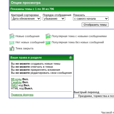
Опции просмотра
Показаны темы с 1 по 30 из 796
Критерий сортировки
Порядок отображения
Показать
Новые сообщения
Популярная тема с новыми сообщениями
Нет новых сообщений
Популярная тема без новых сообщений
Тема закрыта
Ваши права в разделе
Вы
не можете
создавать новые темы
Вы
не можете
отвечать в темах
Вы
не можете
прикреплять вложения
Вы
не можете
редактировать свои сообщения
BB коды
Вкл.
Смайлы
Вкл.
[IMG]
код
Вкл.
HTML код
Выкл.
Быстрый переход
Правила форума
Часовой 