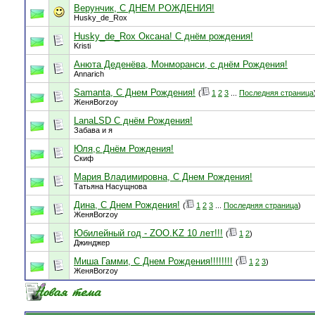
Верунчик, С ДНЕМ РОЖДЕНИЯ!
Husky_de_Rox
Husky_de_Rox Оксана! С днём рождения!
Kristi
Анюта Деденёва, Монморанси, с днём Рождения!
Annarich
Samanta, С Днем Рождения!
(
1
2
3
...
Последняя страница
ЖеняBorzoy
LanaLSD С днём Рождения!
Забава и я
Юля,с Днём Рождения!
Скиф
Мария Владимировна, С Днем Рождения!
Татьяна Насущнова
Дина, С Днем Рождения!
(
1
2
3
...
Последняя страница
)
ЖеняBorzoy
Юбилейный год - ZOO.KZ 10 лет!!!
(
1
2
)
Джинджер
Миша Гамми, С Днем Рождения!!!!!!!!
(
1
2
3
)
ЖеняBorzoy