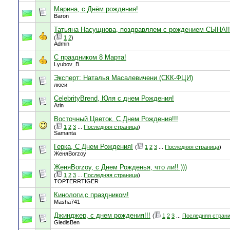
Марина, с Днём рождения!
Baron
Татьяна Насущнова, поздравляем с рождением СЫНА!!
(
1
2
)
Admin
С праздником 8 Марта!
Lyubov_B.
Эксперт: Наталья Масалевичени (СКК-ФЦИ)
люси
CelebrityBrend, Юля с днем Рождения!
Arin
Восточный Цветок, С Днем Рождения!!!
(
1
2
3
...
Последняя страница
)
Samanta
Герка, С Днем Рождения!
(
1
2
3
...
Последняя страница
)
ЖеняBorzoy
ЖеняBorzoy, с Днем Рожденья, что ли!! )))
(
1
2
3
...
Последняя страница
)
TOPTERRTIGER
Кинологи,с праздником!
Masha741
Джинджер, с днем рождения!!!
(
1
2
3
...
Последняя стран
GledisBen