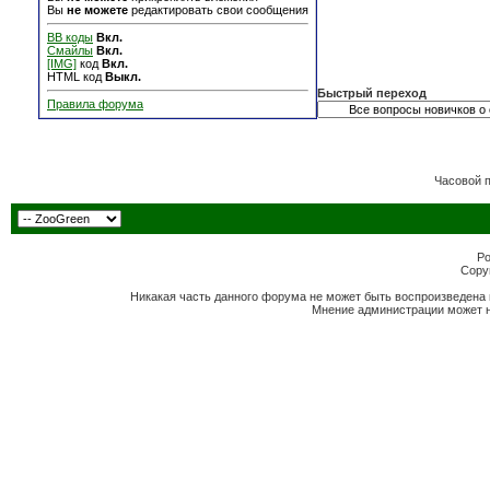
Вы
не можете
редактировать свои сообщения
BB коды
Вкл.
Смайлы
Вкл.
[IMG]
код
Вкл.
HTML код
Выкл.
Быстрый переход
Правила форума
Часовой 
Po
Copyr
Никакая часть данного форума не может быть воспроизведена 
Мнение администрации может н