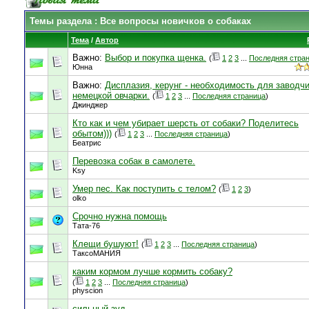
Темы раздела
: Все вопросы новичков о собаках
Тема
/
Автор
Важно:
Выбор и покупка щенка.
(
1
2
3
...
Последняя стра
Юнна
Важно:
Дисплазия, керунг - необходимость для заводч
немецкой овчарки.
(
1
2
3
...
Последняя страница
)
Джинджер
Кто как и чем убирает шерсть от собаки? Поделитесь
обытом)))
(
1
2
3
...
Последняя страница
)
Беатрис
Перевозка собак в самолете.
Ksy
Умер пес. Как поступить с телом?
(
1
2
3
)
olko
Срочно нужна помощь
Тата-76
Клещи бушуют!
(
1
2
3
...
Последняя страница
)
ТаксоМАНИЯ
каким кормом лучше кормить собаку?
(
1
2
3
...
Последняя страница
)
physcion
сильный зуд