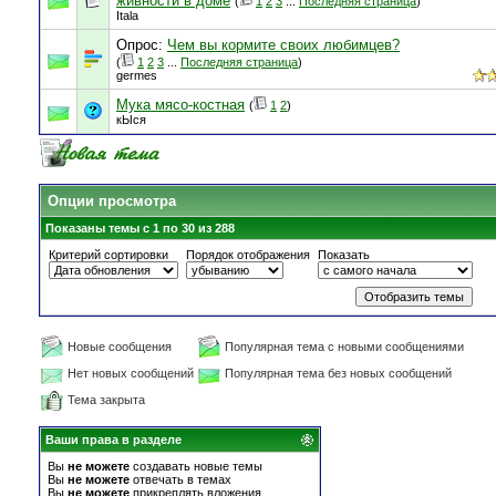
живности в доме
(
1
2
3
...
Последняя страница
)
Itala
Опрос:
Чем вы кормите своих любимцев?
(
1
2
3
...
Последняя страница
)
germes
Мука мясо-костная
(
1
2
)
кЫся
Опции просмотра
Показаны темы с 1 по 30 из 288
Критерий сортировки
Порядок отображения
Показать
Новые сообщения
Популярная тема с новыми сообщениями
Нет новых сообщений
Популярная тема без новых сообщений
Тема закрыта
Ваши права в разделе
Вы
не можете
создавать новые темы
Вы
не можете
отвечать в темах
Вы
не можете
прикреплять вложения