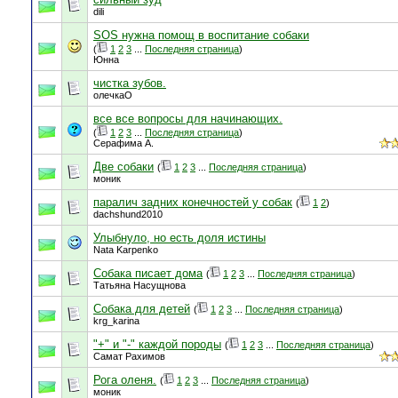
dili
SOS нужна помощ в воспитание собаки
(
1
2
3
...
Последняя страница
)
Юнна
чистка зубов.
олечкаО
все все вопросы для начинающих.
(
1
2
3
...
Последняя страница
)
Серафима А.
Две собаки
(
1
2
3
...
Последняя страница
)
моник
паралич задних конечностей у собак
(
1
2
)
dachshund2010
Улыбнуло, но есть доля истины
Nata Karpenko
Собака писает дома
(
1
2
3
...
Последняя страница
)
Татьяна Насущнова
Собака для детей
(
1
2
3
...
Последняя страница
)
krg_karina
"+" и "-" каждой породы
(
1
2
3
...
Последняя страница
)
Самат Рахимов
Рога оленя.
(
1
2
3
...
Последняя страница
)
моник