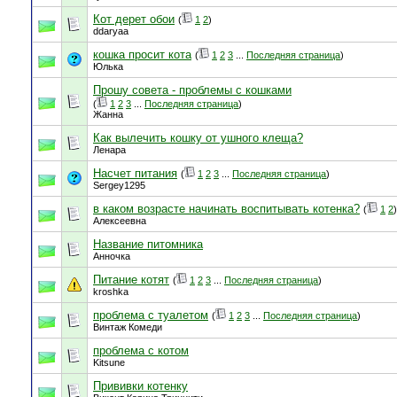
Кот дерет обои
(
1
2
)
ddaryaa
кошка просит кота
(
1
2
3
...
Последняя страница
)
Юлька
Прошу совета - проблемы с кошками
(
1
2
3
...
Последняя страница
)
Жанна
Как вылечить кошку от ушного клеща?
Ленара
Насчет питания
(
1
2
3
...
Последняя страница
)
Sergey1295
в каком возрасте начинать воспитывать котенка?
(
1
2
)
Алексеевна
Название питомника
Анночка
Питание котят
(
1
2
3
...
Последняя страница
)
kroshka
проблема с туалетом
(
1
2
3
...
Последняя страница
)
Винтаж Комеди
проблема с котом
Kitsune
Прививки котенку