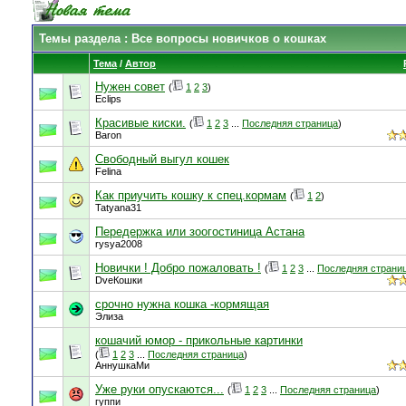
Темы раздела
: Все вопросы новичков о кошках
Тема
/
Автор
Нужен совет
(
1
2
3
)
Eclips
Красивые киски.
(
1
2
3
...
Последняя страница
)
Baron
Свободный выгул кошек
Felina
Как приучить кошку к спец.кормам
(
1
2
)
Tatyana31
Передержка или зоогостиница Астана
rysya2008
Новички ! Добро пожаловать !
(
1
2
3
...
Последняя страни
DveКошки
срочно нужна кошка -кормящая
Элиза
кошачий юмор - прикольные картинки
(
1
2
3
...
Последняя страница
)
АннушкаМи
Уже руки опускаются...
(
1
2
3
...
Последняя страница
)
гуппи