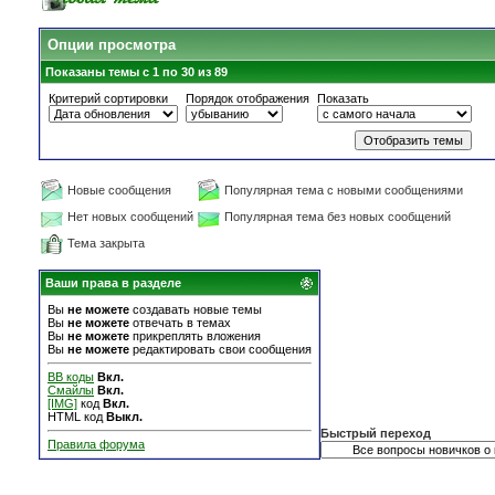
Опции просмотра
Показаны темы с 1 по 30 из 89
Критерий сортировки
Порядок отображения
Показать
Новые сообщения
Популярная тема с новыми сообщениями
Нет новых сообщений
Популярная тема без новых сообщений
Тема закрыта
Ваши права в разделе
Вы
не можете
создавать новые темы
Вы
не можете
отвечать в темах
Вы
не можете
прикреплять вложения
Вы
не можете
редактировать свои сообщения
BB коды
Вкл.
Смайлы
Вкл.
[IMG]
код
Вкл.
HTML код
Выкл.
Быстрый переход
Правила форума