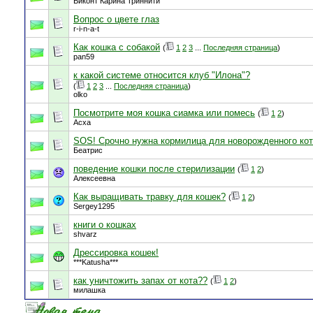
Виконт Карина Триннити
Вопрос о цвете глаз
r-i-n-a-t
Как кошка с собакой
(
1
2
3
...
Последняя страница
)
pan59
к какой системе относится клуб "Илона"?
(
1
2
3
...
Последняя страница
)
olko
Посмотрите моя кошка сиамка или помесь
(
1
2
)
Асха
SOS! Срочно нужна кормилица для новорожденного кот
Беатрис
поведение кошки после стерилизации
(
1
2
)
Алексеевна
Как выращивать травку для кошек?
(
1
2
)
Sergey1295
книги о кошках
shvarz
Дрессировка кошек!
***Katusha***
как уничтожить запах от кота??
(
1
2
)
милашка