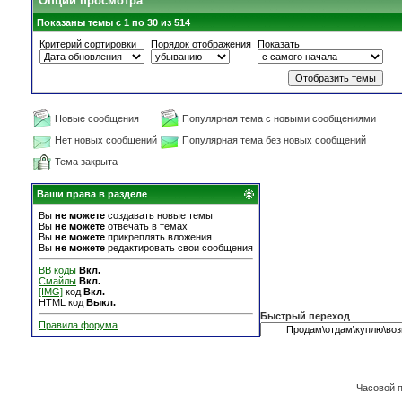
Опции просмотра
Показаны темы с 1 по 30 из 514
Критерий сортировки
Порядок отображения
Показать
Новые сообщения
Популярная тема с новыми сообщениями
Нет новых сообщений
Популярная тема без новых сообщений
Тема закрыта
Ваши права в разделе
Вы
не можете
создавать новые темы
Вы
не можете
отвечать в темах
Вы
не можете
прикреплять вложения
Вы
не можете
редактировать свои сообщения
BB коды
Вкл.
Смайлы
Вкл.
[IMG]
код
Вкл.
HTML код
Выкл.
Быстрый переход
Правила форума
Часовой 