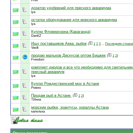
Free
дозатор удобрений для пресного аквариума
iya
остатки оборудования для морского аквариума
iya
Куплю Фловерхорна (Караганда)
DanKZ
Ищу поставщиков Аква. рыбок
(
1
2
3
...
Последняя стран
Vasili
продаю мальков Дискусов оптом Бишкек
(
1
2
)
Freedom
комплект диодов и все что необходимо для светильник
пресный аквариум
iya
Куплю Рождественский мох в Астане
Ромео
Продам рыб в Астане.
(
1
2
)
ТИнна
морские рыбки, зоантусы, кораллы Астана
капелька