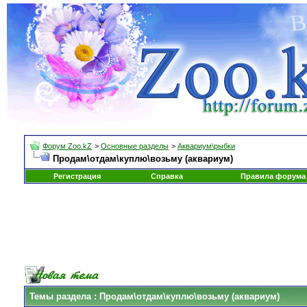
Форум Zoo.kZ
>
Основные разделы
>
Аквариум\рыбки
Продам\отдам\куплю\возьму (аквариум)
Регистрация
Справка
Правила форума
Темы раздела
: Продам\отдам\куплю\возьму (аквариум)