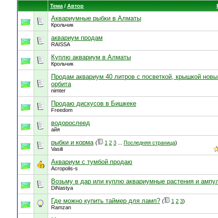
Тема
/
Автор
Аквариумные рыбки в Алматы
Крольчик
аквариум продам
RAISSA
Куплю аквариум в Алматы
Крольчик
Продам аквариум 40 литров с посветкой, крышкой новы
орбита
nimter
Продаю дискусов в Бишкеке
Freedom
водорослеед
айя
рыбки и корма
(
1
2
3
...
Последняя страница
)
Vasili
Аквариум с тумбой продаю
Acropolis-s
Возьму в дар или куплю аквариумные растения и ампу
DiNastya
Где можно купить таймер для ламп?
(
1
2
3
)
Ramzan